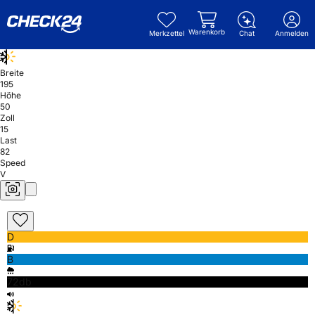
Warenkorb
Merkzettel
Chat
Anmelden
Breite
195
Höhe
50
Zoll
15
Last
82
Speed
V
D
B
72db