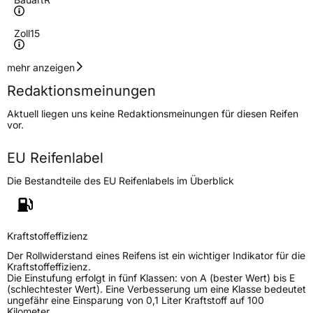
Zoll
15
Geschwindigkeitsindex
V
mehr anzeigen
Redaktionsmeinungen
Höchstgeschwindigkeit
240 km/h
Aktuell liegen uns keine Redaktionsmeinungen für diesen Reifen
Lastindex
82
vor.
Höchstlast
475 kg
EU Reifenlabel
Die Bestandteile des EU Reifenlabels im Überblick
Generelle Merkmale
Fahrzeugtyp
PKW
Verwendung
Ganzjahresreifen
Kraftstoffeffizienz
Modellname
Eurotraxx AS
Der Rollwiderstand eines Reifens ist ein wichtiger Indikator für die
Kraftstoffeffizienz.
Fahrzeugart
PKW & SUV
Die Einstufung erfolgt in fünf Klassen: von A (bester Wert) bis E
(schlechtester Wert). Eine Verbesserung um eine Klasse bedeutet
ungefähr eine Einsparung von 0,1 Liter Kraftstoff auf 100
Kilometer.