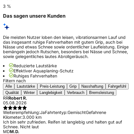
3 %
Das sagen unsere Kunden
Die meisten Nutzer loben den leisen, vibrationsarmen Lauf und
das insgesamt ruhige Fahrverhalten mit gutem Grip, auch bei
Nässe und etwas Schnee sowie ordentlicher Laufleistung. Einige
bemängeln jedoch Rutschen, besonders bei Nässe und Schnee,
sowie gelegentliches lautes Abrollgeräusch.
Reduzierte Lautstärke
Effektiver Aquaplaning-Schutz
Ruhiges Fahrverhalten
Filtern nach
Alle
Lautstärke
Preis-Leistung
Grip
Nasshaftung
Fahrgefühl
Qualität
Winter
Langlebigkeit
Verbrauch
Bremsleistung
RR
Robert R.
05.08.2026
Weiterempfehlung:
Ja
Fahrtentyp:
Gemischt
Gefahrene
Kilometer:
3.000 km
Ich bin sehr zufrieden. Reifen ist langlebig und halten gut auf
Schnee. Nicht laut
MD
M.D.