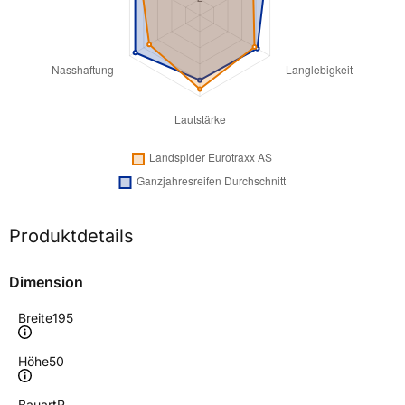
Produktdetails
Dimension
Breite
195
Höhe
50
Bauart
R