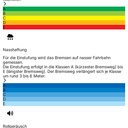
Weitere Eigenschaften
A
Schlauchtyp
TL
B
C
D
Zustand
Neureifen
E
M+S
Ja
Nasshaftung
EU Label
Für die Einstufung wird das Bremsen auf nasser Fahrbahn
gemessen.
Effizienz
D
Die Einstufung erfolgt in die Klassen A (kürzester Bremsweg) bis
E (längster Bremsweg). Der Bremsweg verlängert sich je Klasse
um rund 3 bis 6 Meter.
Nasshaftung
B
A
B
Rollgeräusch (Klasse)
B
C
D
E
Rollgeräusch (dB)
72
Fahrzeugklasse
C1
Rollgeräusch
3PMSF / Schneeflockensymbol / Alpine-Symbol
Ja