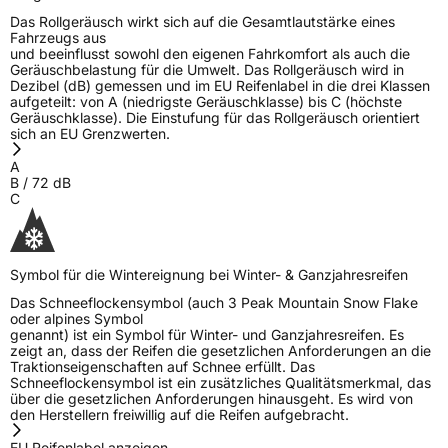
Das Rollgeräusch wirkt sich auf die Gesamtlautstärke eines
Fahrzeugs aus
Eisgrip
Nein
und beeinflusst sowohl den eigenen Fahrkomfort als auch die
Geräuschbelastung für die Umwelt. Das Rollgeräusch wird in
EPREL ID
2335467
Dezibel (dB) gemessen und im EU Reifenlabel in die drei Klassen
aufgeteilt: von A (niedrigste Geräuschklasse) bis C (höchste
Allgemeine Produktsicherheit (GPSR)
Geräuschklasse). Die Einstufung für das Rollgeräusch orientiert
sich an EU Grenzwerten.
Herstellerkontakt
Globaljoy Service GmbH, Am Blumenfeld 10,
A
40667 Meerbusch, Deutschland, Tekefon:
B
/
72
dB
+8685263665, e-mail:
C
hgs.spain@testgs.com
Verantwortliche
Globaljoy Service GmbH, Am Blumenfeld 10,
in der EU
40667 Meerbusch, Deutschland, Tekefon:
+8685263665, e-mail: hgs.spain@testgs.com
Symbol für die Wintereignung bei Winter- & Ganzjahresreifen
Das Schneeflockensymbol (auch 3 Peak Mountain Snow Flake
oder alpines Symbol
genannt) ist ein Symbol für Winter- und Ganzjahresreifen. Es
zeigt an, dass der Reifen die gesetzlichen Anforderungen an die
Traktionseigenschaften auf Schnee erfüllt. Das
Schneeflockensymbol ist ein zusätzliches Qualitätsmerkmal, das
über die gesetzlichen Anforderungen hinausgeht. Es wird von
den Herstellern freiwillig auf die Reifen aufgebracht.
EU Reifenlabel anzeigen