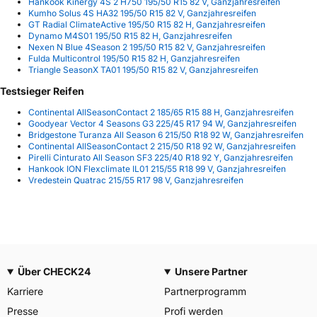
Hankook Kinergy 4S 2 H750 195/50 R15 82 V, Ganzjahresreifen
Kumho Solus 4S HA32 195/50 R15 82 V, Ganzjahresreifen
GT Radial ClimateActive 195/50 R15 82 H, Ganzjahresreifen
Dynamo M4S01 195/50 R15 82 H, Ganzjahresreifen
Nexen N Blue 4Season 2 195/50 R15 82 V, Ganzjahresreifen
Fulda Multicontrol 195/50 R15 82 H, Ganzjahresreifen
Triangle SeasonX TA01 195/50 R15 82 V, Ganzjahresreifen
Testsieger Reifen
Continental AllSeasonContact 2 185/65 R15 88 H, Ganzjahresreifen
Goodyear Vector 4 Seasons G3 225/45 R17 94 W, Ganzjahresreifen
Bridgestone Turanza All Season 6 215/50 R18 92 W, Ganzjahresreifen
Continental AllSeasonContact 2 215/50 R18 92 W, Ganzjahresreifen
Pirelli Cinturato All Season SF3 225/40 R18 92 Y, Ganzjahresreifen
Hankook ION Flexclimate IL01 215/55 R18 99 V, Ganzjahresreifen
Vredestein Quatrac 215/55 R17 98 V, Ganzjahresreifen
Über CHECK24
Unsere Partner
Karriere
Partnerprogramm
Presse
Profi werden