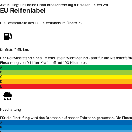
Aktuell liegt uns keine Produktbeschreibung für diesen Reifen vor.
EU Reifenlabel
Die Bestandteile des EU Reifenlabels im Überblick
Kraftstoffeffizienz
Der Rollwiderstand eines Reifens ist ein wichtiger Indikator für die Kraftstoffeffi
Einsparung von 0,1 Liter Kraftstoff auf 100 Kilometer.
A
B
C
D
E
Nasshaftung
Für die Einstufung wird das Bremsen auf nasser Fahrbahn gemessen.
Die Einst
A
B
C