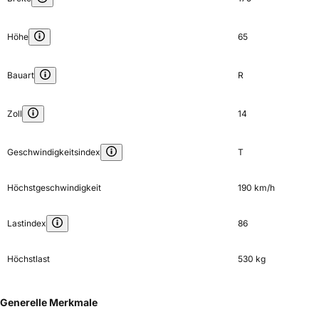
Höhe
65
Bauart
R
Zoll
14
Geschwindigkeitsindex
T
Höchstgeschwindigkeit
190 km/h
Lastindex
86
Höchstlast
530 kg
Generelle Merkmale