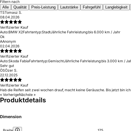
Filtern nach
Alle
Qualität
Preis-Leistung
Lautstärke
Fahrgefühl
Langlebigkeit
TS
Tomasz S.
08.04.2026
Verifizierter Kauf
Auto:
BMW X2
Fahrtentyp:
Stadt
Jährliche Fahrleistung:
bis 6.000 km / Jahr
Ok
A
Anonym
02.04.2026
Verifizierter Kauf
Auto:
Skoda Fabia
Fahrtentyp:
Gemischt
Jährliche Fahrleistung:
bis 3.000 km / Ja
Sehr gut
ÖS
Özer S.
22.12.2025
Verifizierter Kauf
Hab die Reifen seit zwei wochen drauf, macht keine Geräusche. Bis jetzt bin ich
« Vorherige
Nächste »
Produktdetails
Dimension
Breite
175