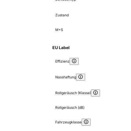
Zustand
M+S
EU Label
Effizienz
Nasshaftung
Rollgeräusch (Klasse)
Rollgeräusch (dB)
Fahrzeugklasse