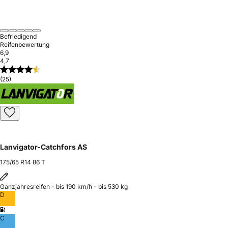
Befriedigend
Reifenbewertung
6,9
4,7
(25)
Lanvigator-Catchfors AS
175/65 R14 86 T
Ganzjahresreifen - bis 190 km/h - bis 530 kg
D
C