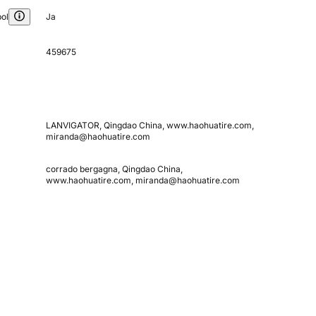
ol
Ja
459675
LANVIGATOR, Qingdao China, www.haohuatire.com,
miranda@haohuatire.com
corrado bergagna, Qingdao China,
www.haohuatire.com, miranda@haohuatire.com