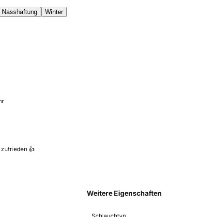
Nasshaftung
Winter
hr
 zufrieden 👍
Weitere Eigenschaften
Schlauchtyp