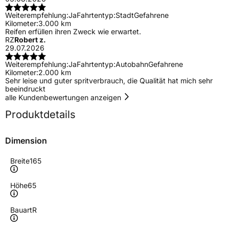
Weiterempfehlung:
Ja
Fahrtentyp:
Stadt
Gefahrene
Kilometer:
3.000 km
Reifen erfüllen ihren Zweck wie erwartet.
RZ
Robert z.
29.07.2026
Weiterempfehlung:
Ja
Fahrtentyp:
Autobahn
Gefahrene
Kilometer:
2.000 km
Sehr leise und guter spritverbrauch, die Qualität hat mich sehr
beeindruckt
alle Kundenbewertungen anzeigen
Produktdetails
Dimension
Breite
165
Höhe
65
Bauart
R