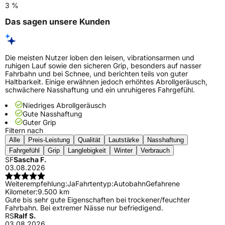
3 %
Das sagen unsere Kunden
Die meisten Nutzer loben den leisen, vibrationsarmen und
ruhigen Lauf sowie den sicheren Grip, besonders auf nasser
Fahrbahn und bei Schnee, und berichten teils von guter
Haltbarkeit. Einige erwähnen jedoch erhöhtes Abrollgeräusch,
schwächere Nasshaftung und ein unruhigeres Fahrgefühl.
Niedriges Abrollgeräusch
Gute Nasshaftung
Guter Grip
Filtern nach
Alle
Preis-Leistung
Qualität
Lautstärke
Nasshaftung
Fahrgefühl
Grip
Langlebigkeit
Winter
Verbrauch
SF
Sascha F.
03.08.2026
Weiterempfehlung:
Ja
Fahrtentyp:
Autobahn
Gefahrene
Kilometer:
9.500 km
Gute bis sehr gute Eigenschaften bei trockener/feuchter
Fahrbahn. Bei extremer Nässe nur befriedigend.
RS
Ralf S.
03.08.2026