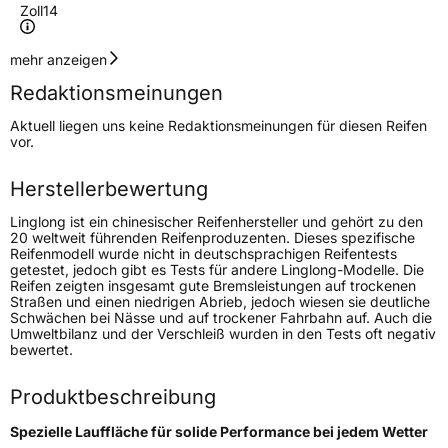
Zoll
14
Geschwindigkeitsindex
T
mehr anzeigen
Redaktionsmeinungen
Höchstgeschwindigkeit
190 km/h
Aktuell liegen uns keine Redaktionsmeinungen für diesen Reifen
Lastindex
79
vor.
Höchstlast
437 kg
Herstellerbewertung
Linglong ist ein chinesischer Reifenhersteller und gehört zu den
Generelle Merkmale
20 weltweit führenden Reifenproduzenten. Dieses spezifische
Reifenmodell wurde nicht in deutschsprachigen Reifentests
Fahrzeugtyp
PKW
getestet, jedoch gibt es Tests für andere Linglong-Modelle. Die
Reifen zeigten insgesamt gute Bremsleistungen auf trockenen
Verwendung
Ganzjahresreifen
Straßen und einen niedrigen Abrieb, jedoch wiesen sie deutliche
Schwächen bei Nässe und auf trockener Fahrbahn auf. Auch die
Modellname
Greenmax All Season
Umweltbilanz und der Verschleiß wurden in den Tests oft negativ
bewertet.
Fahrzeugart
PKW & SUV
Produktbeschreibung
Weitere Eigenschaften
Spezielle Lauffläche für solide Performance bei jedem Wetter