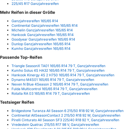
225/45 R17 Ganzjahresreifen
Mehr Reifen in dieser Größe
Ganzjahresreifen 165/65 R14
Continental Ganzjahresreifen 165/65 R14
Michelin Ganzjahresreifen 165/65 R14
Hankook Ganzjahresreifen 165/65 R14
Goodyear Ganzjahresreifen 165/65 R14
Dunlop Ganzjahresreifen 165/65 R14
Kumho Ganzjahresreifen 165/65 R14
Passende Top-Reifen
Triangle SeasonX TA01 165/65 R14 79 T, Ganzjahresreifen
Kumho Solus 4S HA32 165/65 R14 79 T, Ganzjahresreifen
Hankook Kinergy 4S 2 H750 165/65 R14 79 T, Ganzjahresreifen
Dynamo M4S01 165/65 R14 79 T, Ganzjahresreifen
Nexen N Blue 4Season 2 165/65 R14 79 T, Ganzjahresreifen
Fulda Multicontrol 165/65 R14 79 T, Ganzjahresreifen
Rotalla RA 03 165/65 R14 79 T, Ganzjahresreifen
Testsieger Reifen
Bridgestone Turanza All Season 6 215/50 R18 92 W, Ganzjahresreifen
Continental AllSeasonContact 2 215/50 R18 92 W, Ganzjahresreifen
Pirelli Cinturato All Season SF3 225/40 R18 92 Y, Ganzjahresreifen
Vredestein Quatrac 215/55 R17 98 V, Ganzjahresreifen