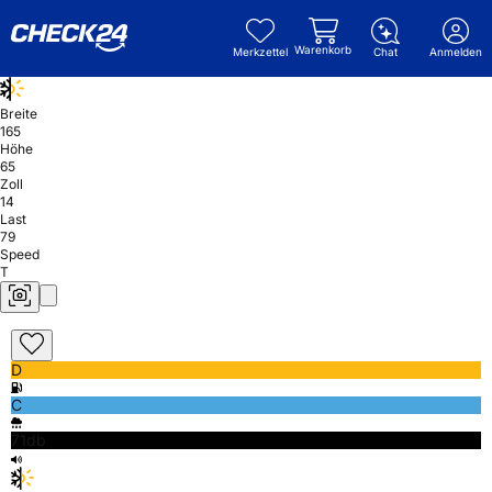
Warenkorb
Merkzettel
Chat
Anmelden
Breite
165
Höhe
65
Zoll
14
Last
79
Speed
T
D
C
71db