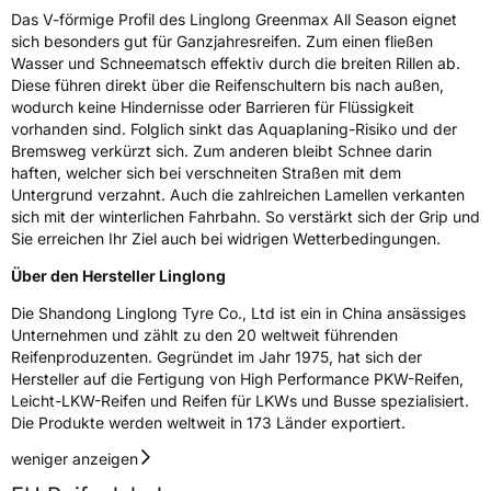
Schlauchtyp
TL
Das V-förmige Profil des Linglong Greenmax All Season eignet
sich besonders gut für Ganzjahresreifen. Zum einen fließen
Zustand
Neureifen
Wasser und Schneematsch effektiv durch die breiten Rillen ab.
Diese führen direkt über die Reifenschultern bis nach außen,
wodurch keine Hindernisse oder Barrieren für Flüssigkeit
M+S
Ja
vorhanden sind. Folglich sinkt das Aquaplaning-Risiko und der
Bremsweg verkürzt sich. Zum anderen bleibt Schnee darin
EU Label
haften, welcher sich bei verschneiten Straßen mit dem
Untergrund verzahnt. Auch die zahlreichen Lamellen verkanten
Effizienz
D
sich mit der winterlichen Fahrbahn. So verstärkt sich der Grip und
Sie erreichen Ihr Ziel auch bei widrigen Wetterbedingungen.
Nasshaftung
C
Über den Hersteller Linglong
Rollgeräusch (Klasse)
B
Die Shandong Linglong Tyre Co., Ltd ist ein in China ansässiges
Unternehmen und zählt zu den 20 weltweit führenden
Reifenproduzenten. Gegründet im Jahr 1975, hat sich der
Rollgeräusch (dB)
71
Hersteller auf die Fertigung von High Performance PKW-Reifen,
Fahrzeugklasse
C1
Leicht-LKW-Reifen und Reifen für LKWs und Busse spezialisiert.
Die Produkte werden weltweit in 173 Länder exportiert.
3PMSF / Schneeflockensymbol / Alpine-Symbol
Ja
weniger anzeigen