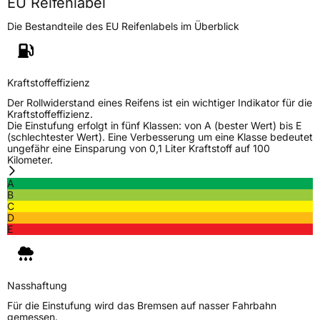
EU Reifenlabel
Eisgrip
Nein
EPREL ID
427611
Die Bestandteile des EU Reifenlabels im Überblick
Allgemeine Produktsicherheit (GPSR)
Kraftstoffeffizienz
Herstellerkontakt
Linglong Germany GmbH, Bahnhofstraße 8
30159 Hannover Deutschland,
Der Rollwiderstand eines Reifens ist ein wichtiger Indikator für die
LLG_info@linglong.cn
Kraftstoffeffizienz.
Die Einstufung erfolgt in fünf Klassen: von A (bester Wert) bis E
(schlechtester Wert). Eine Verbesserung um eine Klasse bedeutet
ungefähr eine Einsparung von 0,1 Liter Kraftstoff auf 100
Kilometer.
A
B
C
D
E
Nasshaftung
Für die Einstufung wird das Bremsen auf nasser Fahrbahn
gemessen.