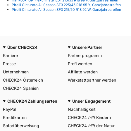
Hankook ION Flexclimate IL01 215/55 R18 99 V, Ganzjahresreifen
Pirelli Cinturato All Season SF3 225/45 R18 95 Y, Ganzjahresreifen
Pirelli Cinturato All Season SF3 215/50 R18 92 W, Ganzjahresreifen
Über CHECK24
Unsere Partner
Karriere
Partnerprogramm
Presse
Profi werden
Unternehmen
Affiliate werden
CHECK24 Österreich
Werkstattpartner werden
CHECK24 Spanien
CHECK24 Zahlungsarten
Unser Engagement
PayPal
Nachhaltigkeit
Kreditkarten
CHECK24
hilft
Kindern
Sofortüberweisung
CHECK24
hilft
der Natur