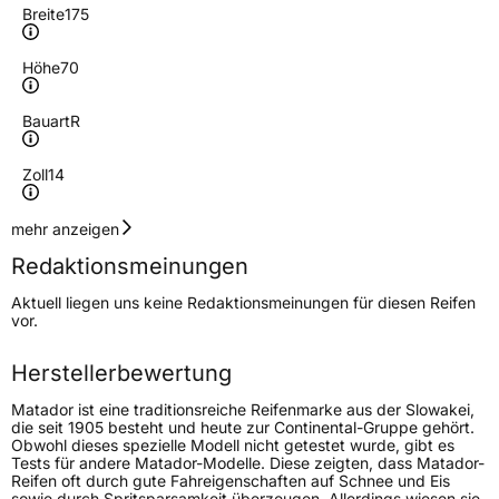
Breite
175
Höhe
70
Bauart
R
Zoll
14
Geschwindigkeitsindex
T
mehr anzeigen
Redaktionsmeinungen
Höchstgeschwindigkeit
190 km/h
Aktuell liegen uns keine Redaktionsmeinungen für diesen Reifen
Lastindex
84
vor.
Höchstlast
500 kg
Herstellerbewertung
Gewicht (in kg)
6,82 kg
Matador ist eine traditionsreiche Reifenmarke aus der Slowakei,
die seit 1905 besteht und heute zur Continental-Gruppe gehört.
Obwohl dieses spezielle Modell nicht getestet wurde, gibt es
Generelle Merkmale
Tests für andere Matador-Modelle. Diese zeigten, dass Matador-
Reifen oft durch gute Fahreigenschaften auf Schnee und Eis
Fahrzeugtyp
PKW
sowie durch Spritsparsamkeit überzeugen. Allerdings wiesen sie