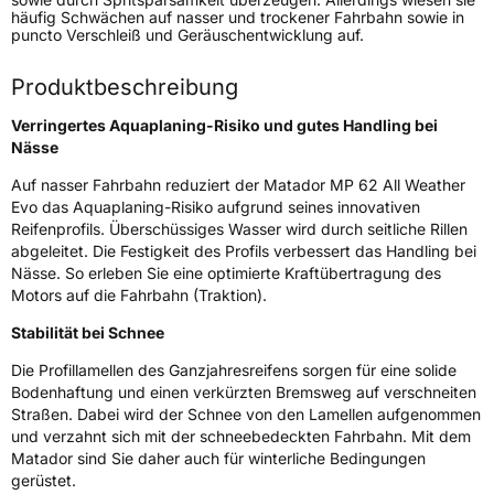
häufig Schwächen auf nasser und trockener Fahrbahn sowie in
Verwendung
Ganzjahresreifen
puncto Verschleiß und Geräuschentwicklung auf.
Modellname
MP 62 All Weather Evo
Produktbeschreibung
Fahrzeugart
PKW & SUV
Verringertes Aquaplaning-Risiko und gutes Handling bei
Nässe
Weitere Eigenschaften
Auf nasser Fahrbahn reduziert der Matador MP 62 All Weather
Schlauchtyp
TL
Evo das Aquaplaning-Risiko aufgrund seines innovativen
Reifenprofils. Überschüssiges Wasser wird durch seitliche Rillen
abgeleitet. Die Festigkeit des Profils verbessert das Handling bei
Zustand
Neureifen
Nässe. So erleben Sie eine optimierte Kraftübertragung des
Motors auf die Fahrbahn (Traktion).
M+S
Ja
Stabilität bei Schnee
EU Label
Die Profillamellen des Ganzjahresreifens sorgen für eine solide
Bodenhaftung und einen verkürzten Bremsweg auf verschneiten
Effizienz
D
Straßen. Dabei wird der Schnee von den Lamellen aufgenommen
und verzahnt sich mit der schneebedeckten Fahrbahn. Mit dem
Nasshaftung
C
Matador sind Sie daher auch für winterliche Bedingungen
gerüstet.