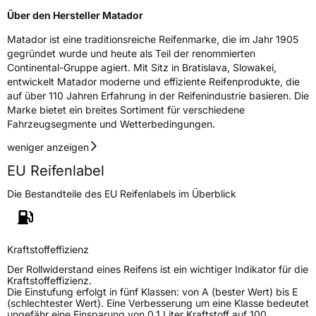
Rollgeräusch (Klasse)
B
Über den Hersteller Matador
Matador ist eine traditionsreiche Reifenmarke, die im Jahr 1905
Rollgeräusch (dB)
71
gegründet wurde und heute als Teil der renommierten
Fahrzeugklasse
C1
Continental-Gruppe agiert. Mit Sitz in Bratislava, Slowakei,
entwickelt Matador moderne und effiziente Reifenprodukte, die
3PMSF / Schneeflockensymbol / Alpine-Symbol
Ja
auf über 110 Jahren Erfahrung in der Reifenindustrie basieren. Die
Marke bietet ein breites Sortiment für verschiedene
Fahrzeugsegmente und Wetterbedingungen.
Eisgrip
Nein
weniger anzeigen
EPREL ID
492480
EU Reifenlabel
Allgemeine Produktsicherheit (GPSR)
Die Bestandteile des EU Reifenlabels im Überblick
Herstellerkontakt
Continental Reifen Deutschland GmbH,
Continental-Plaza 1 30175 Hannover
Deutschland,
customerservice_tires@conti.de
Kraftstoffeffizienz
Der Rollwiderstand eines Reifens ist ein wichtiger Indikator für die
Kraftstoffeffizienz.
Die Einstufung erfolgt in fünf Klassen: von A (bester Wert) bis E
(schlechtester Wert). Eine Verbesserung um eine Klasse bedeutet
ungefähr eine Einsparung von 0,1 Liter Kraftstoff auf 100