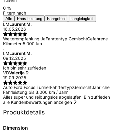
1 Stern
0 %
Filtern nach
Alle
Preis-Leistung
Fahrgefühl
Langlebigkeit
LM
Laurent M.
16.05.2026
Weiterempfehlung:
Ja
Fahrtentyp:
Gemischt
Gefahrene
Kilometer:
5.000 km
.
LM
Laurent M.
09.12.2025
Ich bin sehr zufrieden
VD
Valerija D.
19.09.2025
Auto:
Ford Focus Turnier
Fahrtentyp:
Gemischt
Jährliche
Fahrleistung:
bis 3.000 km / Jahr
Alles super und reibungslos abgelaufen. Bin zufrieden
alle Kundenbewertungen anzeigen
Produktdetails
Dimension