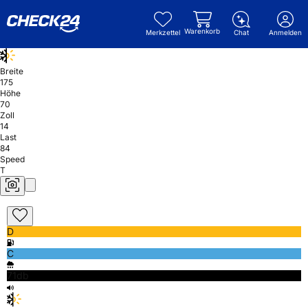
Warenkorb
Merkzettel
Chat
Anmelden
Breite
175
Höhe
70
Zoll
14
Last
84
Speed
T
D
C
71db