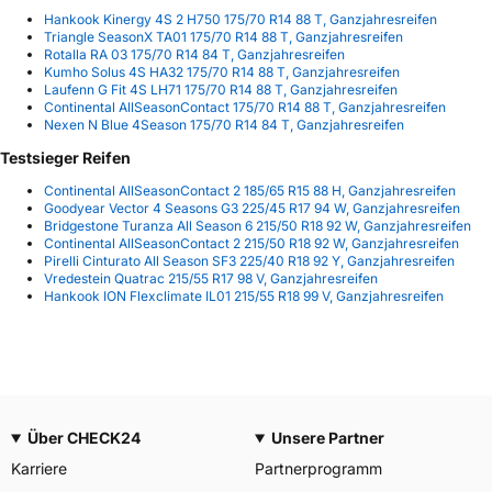
Hankook Kinergy 4S 2 H750 175/70 R14 88 T, Ganzjahresreifen
Triangle SeasonX TA01 175/70 R14 88 T, Ganzjahresreifen
Rotalla RA 03 175/70 R14 84 T, Ganzjahresreifen
Kumho Solus 4S HA32 175/70 R14 88 T, Ganzjahresreifen
Laufenn G Fit 4S LH71 175/70 R14 88 T, Ganzjahresreifen
Continental AllSeasonContact 175/70 R14 88 T, Ganzjahresreifen
Nexen N Blue 4Season 175/70 R14 84 T, Ganzjahresreifen
Testsieger Reifen
Continental AllSeasonContact 2 185/65 R15 88 H, Ganzjahresreifen
Goodyear Vector 4 Seasons G3 225/45 R17 94 W, Ganzjahresreifen
Bridgestone Turanza All Season 6 215/50 R18 92 W, Ganzjahresreifen
Continental AllSeasonContact 2 215/50 R18 92 W, Ganzjahresreifen
Pirelli Cinturato All Season SF3 225/40 R18 92 Y, Ganzjahresreifen
Vredestein Quatrac 215/55 R17 98 V, Ganzjahresreifen
Hankook ION Flexclimate IL01 215/55 R18 99 V, Ganzjahresreifen
Über CHECK24
Unsere Partner
Karriere
Partnerprogramm