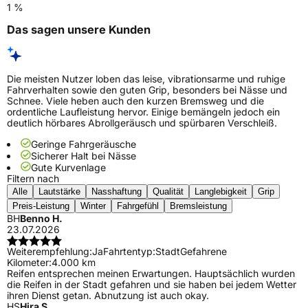
1 %
Das sagen unsere Kunden
Die meisten Nutzer loben das leise, vibrationsarme und ruhige
Fahrverhalten sowie den guten Grip, besonders bei Nässe und
Schnee. Viele heben auch den kurzen Bremsweg und die
ordentliche Laufleistung hervor. Einige bemängeln jedoch ein
deutlich hörbares Abrollgeräusch und spürbaren Verschleiß.
Geringe Fahrgeräusche
Sicherer Halt bei Nässe
Gute Kurvenlage
Filtern nach
Alle
Lautstärke
Nasshaftung
Qualität
Langlebigkeit
Grip
Preis-Leistung
Winter
Fahrgefühl
Bremsleistung
BH
Benno H.
23.07.2026
Weiterempfehlung:
Ja
Fahrtentyp:
Stadt
Gefahrene
Kilometer:
4.000 km
Reifen entsprechen meinen Erwartungen. Hauptsächlich wurden
die Reifen in der Stadt gefahren und sie haben bei jedem Wetter
ihren Dienst getan. Abnutzung ist auch okay.
HS
Hira S.