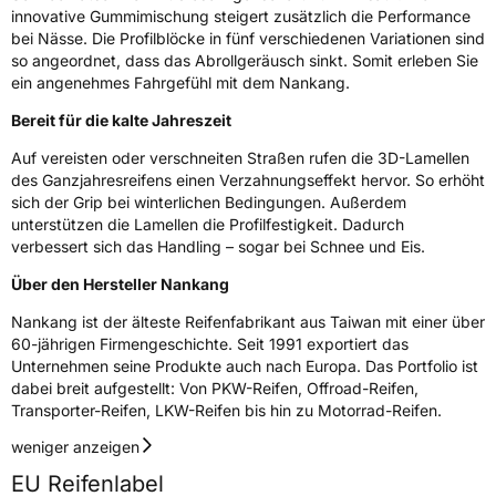
innovative Gummimischung steigert zusätzlich die Performance
bei Nässe. Die Profilblöcke in fünf verschiedenen Variationen sind
3PMSF / Schneeflockensymbol / Alpine-Symbol
Ja
so angeordnet, dass das Abrollgeräusch sinkt. Somit erleben Sie
ein angenehmes Fahrgefühl mit dem Nankang.
Eisgrip
Nein
Bereit für die kalte Jahreszeit
EPREL ID
450833
Auf vereisten oder verschneiten Straßen rufen die 3D-Lamellen
Allgemeine Produktsicherheit (GPSR)
des Ganzjahresreifens einen Verzahnungseffekt hervor. So erhöht
sich der Grip bei winterlichen Bedingungen. Außerdem
Herstellerkontakt
Nankang Tire Netherlands B.V.,
unterstützen die Lamellen die Profilfestigkeit. Dadurch
PARKSTRAAT 83 2514 JG DEN HAAG
verbessert sich das Handling – sogar bei Schnee und Eis.
Niederlande, shane@nankang.eu
Über den Hersteller Nankang
Nankang ist der älteste Reifenfabrikant aus Taiwan mit einer über
60-jährigen Firmengeschichte. Seit 1991 exportiert das
Unternehmen seine Produkte auch nach Europa. Das Portfolio ist
dabei breit aufgestellt: Von PKW-Reifen, Offroad-Reifen,
Transporter-Reifen, LKW-Reifen bis hin zu Motorrad-Reifen.
weniger anzeigen
EU Reifenlabel