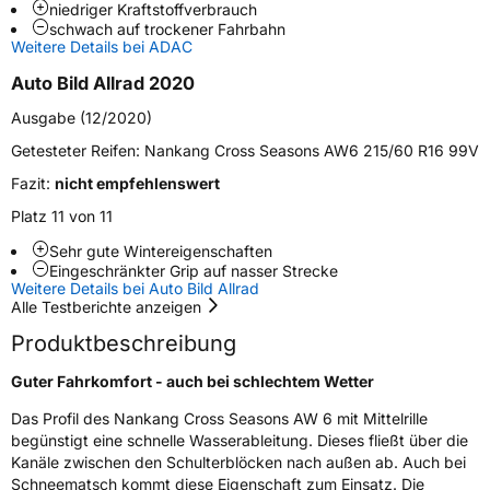
niedriger Kraftstoffverbrauch
schwach auf trockener Fahrbahn
Schlauchtyp
TL
Weitere Details bei ADAC
Auto Bild Allrad 2020
Zustand
Neureifen
Ausgabe (12/2020)
M+S
Ja
Getesteter Reifen:
Nankang Cross Seasons AW6 215/60 R16 99V
Verstärkt
XL
Fazit:
nicht empfehlenswert
Platz 11 von 11
EU Label
Sehr gute Wintereigenschaften
Eingeschränkter Grip auf nasser Strecke
Weitere Details bei Auto Bild Allrad
Effizienz
C
Alle Testberichte anzeigen
Produktbeschreibung
Nasshaftung
B
Guter Fahrkomfort - auch bei schlechtem Wetter
Rollgeräusch (Klasse)
B
Das Profil des Nankang Cross Seasons AW 6 mit Mittelrille
begünstigt eine schnelle Wasserableitung. Dieses fließt über die
Rollgeräusch (dB)
72
Kanäle zwischen den Schulterblöcken nach außen ab. Auch bei
Fahrzeugklasse
C1
Schneematsch kommt diese Eigenschaft zum Einsatz. Die