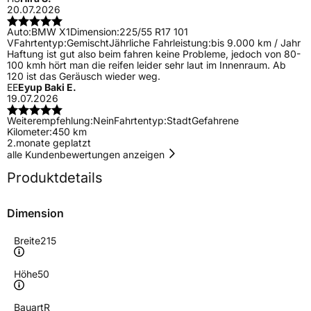
20.07.2026
Auto:
BMW X1
Dimension:
225/55 R17 101
V
Fahrtentyp:
Gemischt
Jährliche Fahrleistung:
bis 9.000 km / Jahr
Haftung ist gut also beim fahren keine Probleme, jedoch von 80-
100 kmh hört man die reifen leider sehr laut im Innenraum. Ab
120 ist das Geräusch wieder weg.
EE
Eyup Baki E.
19.07.2026
Weiterempfehlung:
Nein
Fahrtentyp:
Stadt
Gefahrene
Kilometer:
450 km
2.monate geplatzt
alle Kundenbewertungen anzeigen
Produktdetails
Dimension
Breite
215
Höhe
50
Bauart
R