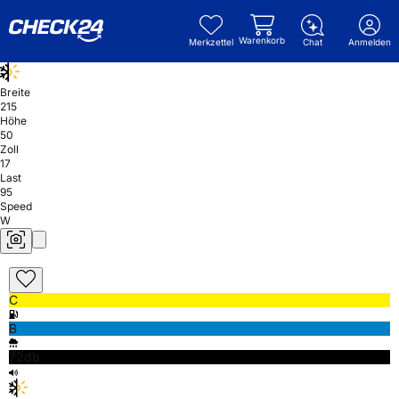
Warenkorb
Merkzettel
Chat
Anmelden
Breite
215
Höhe
50
Zoll
17
Last
95
Speed
W
C
B
72db