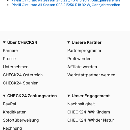
Pirelli Cinturato All Season SF3 225/45 R18 95 Y, Ganzjahresreifen
Pirelli Cinturato All Season SF3 215/50 R18 92 W, Ganzjahresreifen
Über CHECK24
Unsere Partner
Karriere
Partnerprogramm
Presse
Profi werden
Unternehmen
Affiliate werden
CHECK24 Österreich
Werkstattpartner werden
CHECK24 Spanien
CHECK24 Zahlungsarten
Unser Engagement
PayPal
Nachhaltigkeit
Kreditkarten
CHECK24
hilft
Kindern
Sofortüberweisung
CHECK24
hilft
der Natur
Rechnung