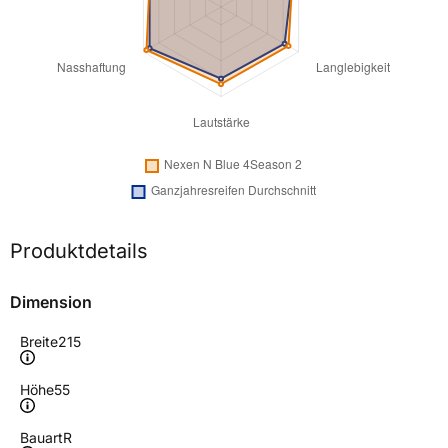
Produktdetails
Dimension
Breite
215
Höhe
55
Bauart
R