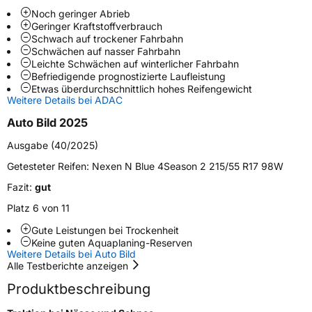
Noch geringer Abrieb
Schlauchtyp
TL
Geringer Kraftstoffverbrauch
Schwach auf trockener Fahrbahn
Schwächen auf nasser Fahrbahn
Zustand
Neureifen
Leichte Schwächen auf winterlicher Fahrbahn
Befriedigende prognostizierte Laufleistung
Etwas überdurchschnittlich hohes Reifengewicht
M+S
Ja
Weitere Details bei ADAC
Verstärkt
XL
Auto Bild 2025
Ausgabe (40/2025)
EU Label
Getesteter Reifen:
Nexen N Blue 4Season 2 215/55 R17 98W
Effizienz
C
Fazit:
gut
Platz 6 von 11
Nasshaftung
B
Gute Leistungen bei Trockenheit
Keine guten Aquaplaning-Reserven
Rollgeräusch (Klasse)
B
Weitere Details bei Auto Bild
Alle Testberichte anzeigen
Rollgeräusch (dB)
72
Produktbeschreibung
Fahrzeugklasse
C1