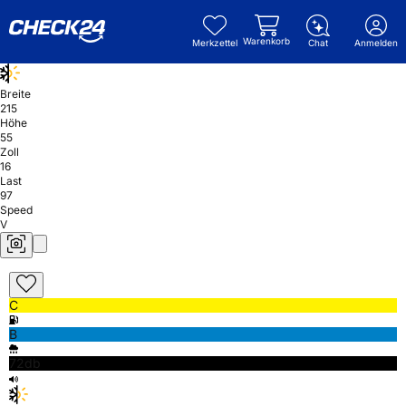
Warenkorb
Merkzettel
Chat
Anmelden
Breite
215
Höhe
55
Zoll
16
Last
97
Speed
V
C
B
72db