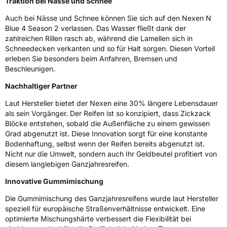
Traktion bei Nässe und Schnee
3PMSF / Schneeflockensymbol / Alpine-Symbol
Ja
Auch bei Nässe und Schnee können Sie sich auf den Nexen N
Blue 4 Season 2 verlassen. Das Wasser fließt dank der
zahlreichen Rillen rasch ab, während die Lamellen sich in
EPREL ID
1737182
Schneedecken verkanten und so für Halt sorgen. Diesen Vorteil
erleben Sie besonders beim Anfahren, Bremsen und
Allgemeine Produktsicherheit (GPSR)
Beschleunigen.
Herstellerkontakt
NEXEN TIRE EUROPE s.r.o., Lise-Meitner-
Nachhaltiger Partner
Strasse 1 65779 Kelkheim Deutschland,
marketing.nte@nexentire.com
Laut Hersteller bietet der Nexen eine 30% längere Lebensdauer
als sein Vorgänger. Der Reifen ist so konzipiert, dass Zickzack
Blöcke entstehen, sobald die Außenfläche zu einem gewissen
Grad abgenutzt ist. Diese Innovation sorgt für eine konstante
Bodenhaftung, selbst wenn der Reifen bereits abgenutzt ist.
Nicht nur die Umwelt, sondern auch Ihr Geldbeutel profitiert von
diesem langlebigen Ganzjahresreifen.
Innovative Gummimischung
Die Gummimischung des Ganzjahresreifens wurde laut Hersteller
speziell für europäische Straßenverhältnisse entwickelt. Eine
optimierte Mischungshärte verbessert die Flexibilität bei