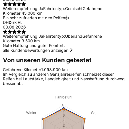
Weiterempfehlung:
Ja
Fahrtentyp:
Gemischt
Gefahrene
Kilometer:
45.000 km
Bin sehr zufrieden mit den Reifen👍
DH
Dirk H.
03.08.2026
Weiterempfehlung:
Ja
Fahrtentyp:
Überland
Gefahrene
Kilometer:
3.500 km
Gute Haftung und guter Komfort.
alle Kundenbewertungen anzeigen
Von unseren Kunden getestet
Gefahrene Kilometer
1.098.909 km
Im Vergleich zu anderen Ganzjahresreifen schneidet dieser
Reifen bei Lautstärke, Langlebigkeit und Nasshaftung durchweg
besser ab.