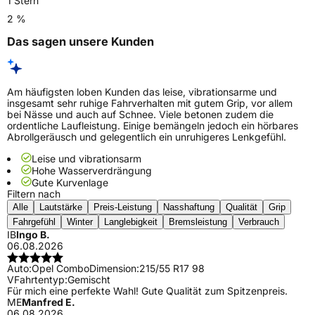
1 Stern
2 %
Das sagen unsere Kunden
Am häufigsten loben Kunden das leise, vibrationsarme und
insgesamt sehr ruhige Fahrverhalten mit gutem Grip, vor allem
bei Nässe und auch auf Schnee. Viele betonen zudem die
ordentliche Laufleistung. Einige bemängeln jedoch ein hörbares
Abrollgeräusch und gelegentlich ein unruhigeres Lenkgefühl.
Leise und vibrationsarm
Hohe Wasserverdrängung
Gute Kurvenlage
Filtern nach
Alle
Lautstärke
Preis-Leistung
Nasshaftung
Qualität
Grip
Fahrgefühl
Winter
Langlebigkeit
Bremsleistung
Verbrauch
IB
Ingo B.
06.08.2026
Auto:
Opel Combo
Dimension:
215/55 R17 98
V
Fahrtentyp:
Gemischt
Für mich eine perfekte Wahl! Gute Qualität zum Spitzenpreis.
ME
Manfred E.
06.08.2026