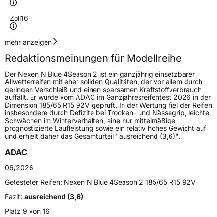
Zoll
16
Geschwindigkeitsindex
V
mehr anzeigen
Redaktionsmeinungen für Modellreihe
Höchstgeschwindigkeit
240 km/h
Der Nexen N Blue 4Season 2 ist ein ganzjährig einsetzbarer
Lastindex
97
Allwetterreifen mit eher soliden Qualitäten, der vor allem durch
geringen Verschleiß und einen sparsamen Kraftstoffverbrauch
auffällt. Er wurde vom ADAC im Ganzjahresreifentest 2026 in der
Höchstlast
730 kg
Dimension 185/65 R15 92V geprüft. In der Wertung fiel der Reifen
insbesondere durch Defizite bei Trocken- und Nässegrip, leichte
Schwächen im Winterverhalten, eine nur mittelmäßige
Generelle Merkmale
prognostizierte Laufleistung sowie ein relativ hohes Gewicht auf
und erhielt daher das Gesamturteil "ausreichend (3,6)".
Fahrzeugtyp
PKW
ADAC
Verwendung
Ganzjahresreifen
06/2026
Modellname
N Blue 4Season 2
Getesteter Reifen:
Nexen N Blue 4Season 2 185/65 R15 92V
Fahrzeugart
PKW & SUV
Fazit:
ausreichend (3,6)
Platz 9 von 16
Weitere Eigenschaften