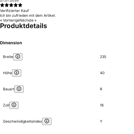
27.07.2026
Verifizierter Kauf
Ich bin zufrieden mit dem Artikel.
« Vorherige
Nächste »
Produktdetails
Dimension
Breite
235
Höhe
40
Bauart
R
Zoll
18
Geschwindigkeitsindex
Y