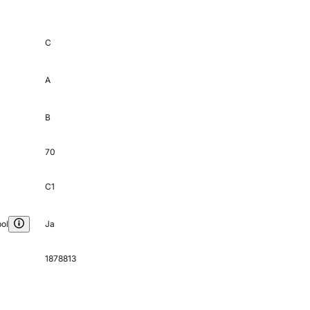
C
A
B
70
C1
ol
Ja
1878813