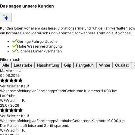
Das sagen unsere Kunden
Kunden loben vor allem das leise, vibrationsarme und ruhige Fahrverhalten so
ein hörbares Abrollgeräusch und vereinzelt schwächere Traktion auf Schnee.
Geringe Fahrgeräusche
Hohe Wasserverdrängung
Sicheres Einlenkverhalten
Filtern nach
Alle
Lautstärke
Nasshaftung
Grip
Fahrgefühl
Winter
Qualität
MJ
Marcus J.
02.08.2026
Verifizierter Kauf
Weiterempfehlung:
Ja
Fahrtentyp:
Stadt
Gefahrene Kilometer:
1.000 km
Laufruhe
WF
Wladimir F.
29.07.2026
Verifizierter Kauf
Weiterempfehlung:
Ja
Fahrtentyp:
Autobahn
Gefahrene Kilometer:
1.000 km
Dar Reisen läuft leise und Spritt sparend.
WF
Wladimir F.