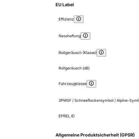
EU Label
Effizienz
Nasshaftung
Rollgeräusch (Klasse)
Rollgeräusch (dB)
Fahrzeugklasse
3PMSF / Schneeflockensymbol / Alpine-Symb
EPREL ID
Allgemeine Produktsicherheit (GPSR)