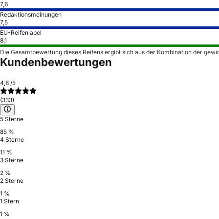
7,6
Redaktionsmeinungen
7,5
EU-Reifenlabel
8,1
Die Gesamtbewertung dieses Reifens ergibt sich aus der Kombination der gewi
Kundenbewertungen
4,8
/5
(333)
5 Sterne
85 %
4 Sterne
11 %
3 Sterne
2 %
2 Sterne
1 %
1 Stern
1 %