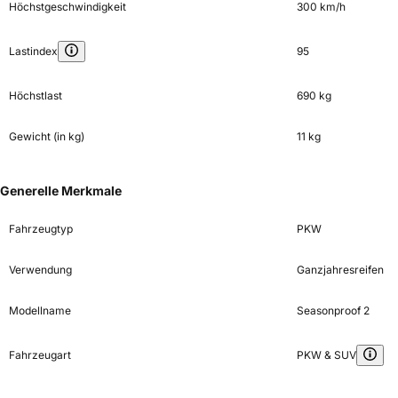
Höchstgeschwindigkeit
300 km/h
Lastindex
95
Höchstlast
690 kg
Gewicht (in kg)
11 kg
Generelle Merkmale
Fahrzeugtyp
PKW
Verwendung
Ganzjahresreifen
Modellname
Seasonproof 2
Fahrzeugart
PKW & SUV