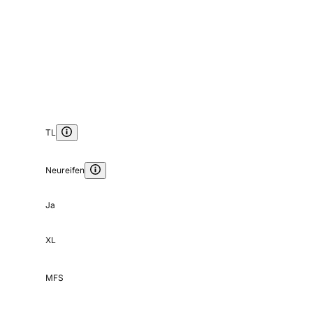
TL
Neureifen
Ja
XL
MFS