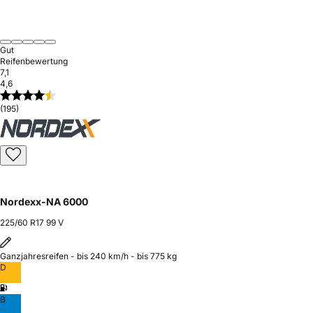
Gut
Reifenbewertung
7,1
4,6
(195)
Nordexx-NA 6000
225/60 R17 99 V
Ganzjahresreifen - bis 240 km/h - bis 775 kg
D
B