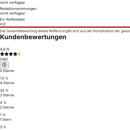
nicht verfügbar
Redaktionsmeinungen
nicht verfügbar
EU-Reifenlabel
4,9
Die Gesamtbewertung dieses Reifens ergibt sich aus der Kombination der gewi
Kundenbewertungen
4,6
/5
(195)
5 Sterne
72 %
4 Sterne
20 %
3 Sterne
4 %
2 Sterne
1 %
1 Stern
3 %