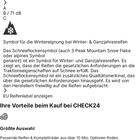
EPREL ID
489887
A
B
/
71
dB
Allgemeine Produktsicherheit (GPSR)
C
Herstellerkontakt
NDI Group A/S, Merkurvej 7 6650 Brørup
Dänemark, www.nordexx.com,
info@nordexx.com
Symbol für die Wintereignung bei Winter- & Ganzjahresreifen
Das Schneeflockensymbol (auch 3 Peak Mountain Snow Flake
oder alpines Symbol
genannt) ist ein Symbol für Winter- und Ganzjahresreifen. Es
zeigt an, dass der Reifen die gesetzlichen Anforderungen an die
Traktionseigenschaften auf Schnee erfüllt. Das
Schneeflockensymbol ist ein zusätzliches Qualitätsmerkmal, das
über die gesetzlichen Anforderungen hinausgeht. Es wird von
den Herstellern freiwillig auf die Reifen aufgebracht.
EU Reifenlabel anzeigen
Ihre Vorteile beim Kauf bei CHECK24
Größte Auswahl
Passende Reifen & Kompletträder aus über 10 Mio. Optionen finden.