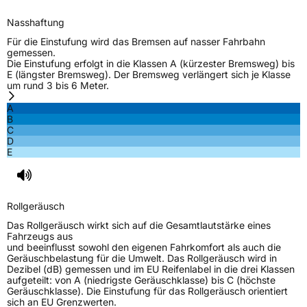
M+S
Ja
Nasshaftung
Verstärkt
XL
Für die Einstufung wird das Bremsen auf nasser Fahrbahn
gemessen.
Die Einstufung erfolgt in die Klassen A (kürzester Bremsweg) bis
E (längster Bremsweg). Der Bremsweg verlängert sich je Klasse
EU Label
um rund 3 bis 6 Meter.
A
Effizienz
D
B
C
D
Nasshaftung
B
E
Rollgeräusch (Klasse)
B
Rollgeräusch
Rollgeräusch (dB)
71
Das Rollgeräusch wirkt sich auf die Gesamtlautstärke eines
Fahrzeugklasse
C1
Fahrzeugs aus
und beeinflusst sowohl den eigenen Fahrkomfort als auch die
Geräuschbelastung für die Umwelt. Das Rollgeräusch wird in
3PMSF / Schneeflockensymbol / Alpine-Symbol
Ja
Dezibel (dB) gemessen und im EU Reifenlabel in die drei Klassen
aufgeteilt: von A (niedrigste Geräuschklasse) bis C (höchste
Geräuschklasse). Die Einstufung für das Rollgeräusch orientiert
Eisgrip
Nein
sich an EU Grenzwerten.