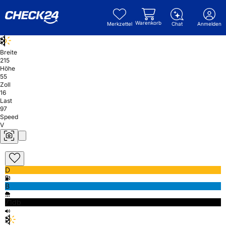
Warenkorb
Merkzettel
Chat
Anmelden
Breite
215
Höhe
55
Zoll
16
Last
97
Speed
V
D
B
71db