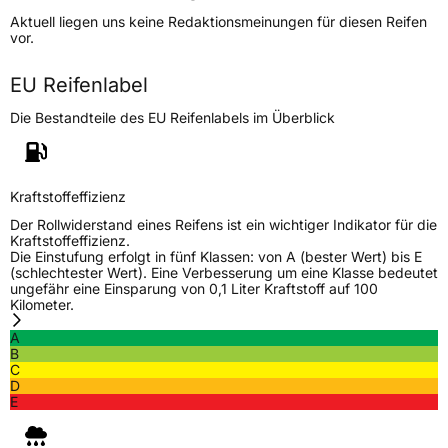
Höchstgeschwindigkeit
240 km/h
Aktuell liegen uns keine Redaktionsmeinungen für diesen Reifen
Lastindex
97
vor.
Höchstlast
730 kg
EU Reifenlabel
Gewicht (in kg)
9,41 kg
Die Bestandteile des EU Reifenlabels im Überblick
Generelle Merkmale
Fahrzeugtyp
PKW
Kraftstoffeffizienz
Verwendung
Ganzjahresreifen
Der Rollwiderstand eines Reifens ist ein wichtiger Indikator für die
Kraftstoffeffizienz.
Modellname
NA 6000
Die Einstufung erfolgt in fünf Klassen: von A (bester Wert) bis E
(schlechtester Wert). Eine Verbesserung um eine Klasse bedeutet
Fahrzeugart
PKW & SUV
ungefähr eine Einsparung von 0,1 Liter Kraftstoff auf 100
Kilometer.
A
Weitere Eigenschaften
B
C
Schlauchtyp
TL
D
E
Zustand
Neureifen