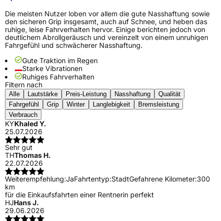
Die meisten Nutzer loben vor allem die gute Nasshaftung sowie
den sicheren Grip insgesamt, auch auf Schnee, und heben das
ruhige, leise Fahrverhalten hervor. Einige berichten jedoch von
deutlichem Abrollgeräusch und vereinzelt von einem unruhigen
Fahrgefühl und schwächerer Nasshaftung.
Gute Traktion im Regen
Starke Vibrationen
Ruhiges Fahrverhalten
Filtern nach
Alle
Lautstärke
Preis-Leistung
Nasshaftung
Qualität
Fahrgefühl
Grip
Winter
Langlebigkeit
Bremsleistung
Verbrauch
KY
Khaled Y.
25.07.2026
Sehr gut
TH
Thomas H.
22.07.2026
Weiterempfehlung:
Ja
Fahrtentyp:
Stadt
Gefahrene Kilometer:
300
km
für die Einkaufsfahrten einer Rentnerin perfekt
HJ
Hans J.
29.06.2026