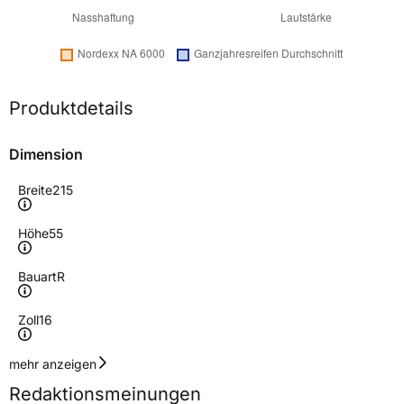
Produktdetails
Dimension
Breite
215
Höhe
55
Bauart
R
Zoll
16
Geschwindigkeitsindex
V
mehr anzeigen
Redaktionsmeinungen