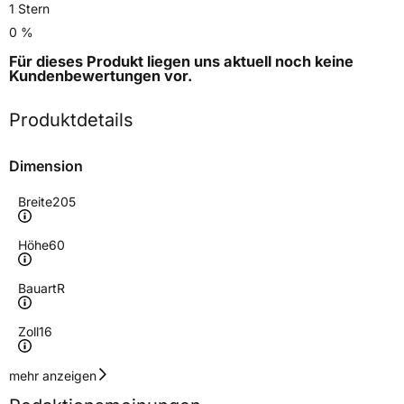
1 Stern
0 %
Für dieses Produkt liegen uns aktuell noch keine
Kundenbewertungen
vor.
Produktdetails
Dimension
Breite
205
Höhe
60
Bauart
R
Zoll
16
Geschwindigkeitsindex
H
mehr anzeigen