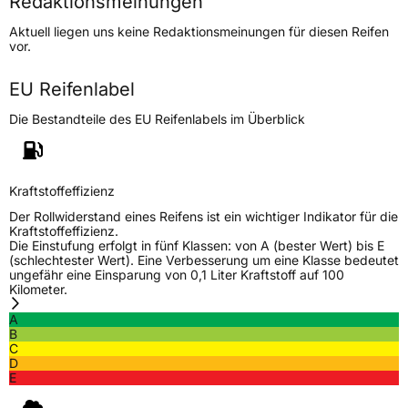
Redaktionsmeinungen
Höchstgeschwindigkeit
210 km/h
Aktuell liegen uns keine Redaktionsmeinungen für diesen Reifen
Lastindex
96
vor.
Höchstlast
710 kg
EU Reifenlabel
Die Bestandteile des EU Reifenlabels im Überblick
Generelle Merkmale
Fahrzeugtyp
PKW
Verwendung
Ganzjahresreifen
Kraftstoffeffizienz
Modellname
All Season
Der Rollwiderstand eines Reifens ist ein wichtiger Indikator für die
Kraftstoffeffizienz.
Fahrzeugart
PKW & SUV
Die Einstufung erfolgt in fünf Klassen: von A (bester Wert) bis E
(schlechtester Wert). Eine Verbesserung um eine Klasse bedeutet
ungefähr eine Einsparung von 0,1 Liter Kraftstoff auf 100
Kilometer.
Weitere Eigenschaften
A
Schlauchtyp
TL
B
C
D
Zustand
Neureifen
E