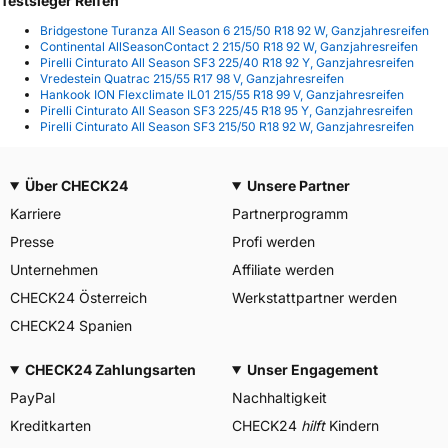
Testsieger Reifen
Bridgestone Turanza All Season 6 215/50 R18 92 W, Ganzjahresreifen
Continental AllSeasonContact 2 215/50 R18 92 W, Ganzjahresreifen
Pirelli Cinturato All Season SF3 225/40 R18 92 Y, Ganzjahresreifen
Vredestein Quatrac 215/55 R17 98 V, Ganzjahresreifen
Hankook ION Flexclimate IL01 215/55 R18 99 V, Ganzjahresreifen
Pirelli Cinturato All Season SF3 225/45 R18 95 Y, Ganzjahresreifen
Pirelli Cinturato All Season SF3 215/50 R18 92 W, Ganzjahresreifen
Über CHECK24
Unsere Partner
Karriere
Partnerprogramm
Presse
Profi werden
Unternehmen
Affiliate werden
CHECK24 Österreich
Werkstattpartner werden
CHECK24 Spanien
CHECK24 Zahlungsarten
Unser Engagement
PayPal
Nachhaltigkeit
Kreditkarten
CHECK24
hilft
Kindern