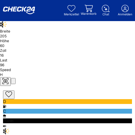
Warenkorb
Merkzettel
Chat
Anmelden
Breite
205
Höhe
60
Zoll
16
Last
96
Speed
H
D
C
70db