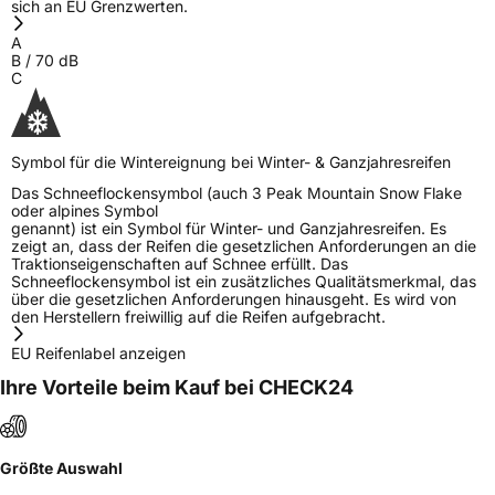
Allgemeine Produktsicherheit (GPSR)
sich an EU Grenzwerten.
A
Herstellerkontakt
MANUFACTURE FRANCAISE DES
B
/
70
dB
PNEUMATIQUES MICHELIN, place des
C
Carmes-Déchaux 23 63000 Clermont-
Ferrand France, contact@tc.michelin.eu
Symbol für die Wintereignung bei Winter- & Ganzjahresreifen
Das Schneeflockensymbol (auch 3 Peak Mountain Snow Flake
oder alpines Symbol
genannt) ist ein Symbol für Winter- und Ganzjahresreifen. Es
zeigt an, dass der Reifen die gesetzlichen Anforderungen an die
Traktionseigenschaften auf Schnee erfüllt. Das
Schneeflockensymbol ist ein zusätzliches Qualitätsmerkmal, das
über die gesetzlichen Anforderungen hinausgeht. Es wird von
den Herstellern freiwillig auf die Reifen aufgebracht.
EU Reifenlabel anzeigen
Ihre Vorteile beim Kauf bei CHECK24
Größte Auswahl