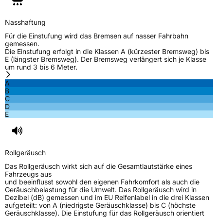
M+S
Ja
Verstärkt
XL
Nasshaftung
Für die Einstufung wird das Bremsen auf nasser Fahrbahn
gemessen.
EU Label
Die Einstufung erfolgt in die Klassen A (kürzester Bremsweg) bis
E (längster Bremsweg). Der Bremsweg verlängert sich je Klasse
um rund 3 bis 6 Meter.
Effizienz
D
A
B
Nasshaftung
C
C
D
E
Rollgeräusch (Klasse)
B
Rollgeräusch (dB)
70
Rollgeräusch
Fahrzeugklasse
C1
Das Rollgeräusch wirkt sich auf die Gesamtlautstärke eines
Fahrzeugs aus
3PMSF / Schneeflockensymbol / Alpine-Symbol
Ja
und beeinflusst sowohl den eigenen Fahrkomfort als auch die
Geräuschbelastung für die Umwelt. Das Rollgeräusch wird in
Dezibel (dB) gemessen und im EU Reifenlabel in die drei Klassen
EPREL ID
992397
aufgeteilt: von A (niedrigste Geräuschklasse) bis C (höchste
Geräuschklasse). Die Einstufung für das Rollgeräusch orientiert