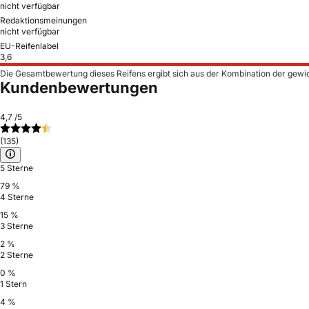
nicht verfügbar
Redaktionsmeinungen
nicht verfügbar
EU-Reifenlabel
3,6
Die Gesamtbewertung dieses Reifens ergibt sich aus der Kombination der gewi
Kundenbewertungen
4,7
/5
(135)
5 Sterne
79 %
4 Sterne
15 %
3 Sterne
2 %
2 Sterne
0 %
1 Stern
4 %