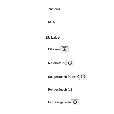
Zustand
M+S
EU Label
Effizienz
Nasshaftung
Rollgeräusch (Klasse)
Rollgeräusch (dB)
Fahrzeugklasse