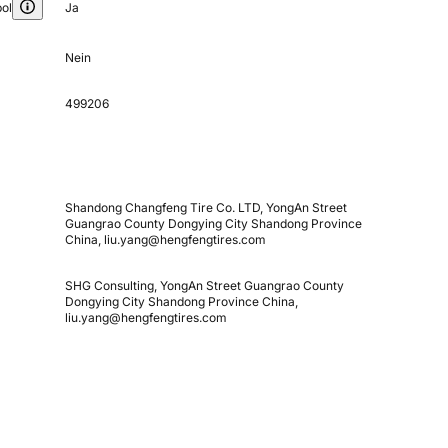
ol
Ja
Nein
499206
Shandong Changfeng Tire Co. LTD, YongAn Street
Guangrao County Dongying City Shandong Province
China, liu.yang@hengfengtires.com
SHG Consulting, YongAn Street Guangrao County
Dongying City Shandong Province China,
liu.yang@hengfengtires.com