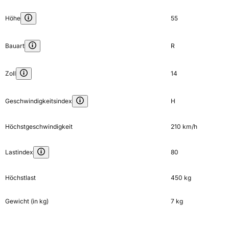
Höhe
55
Bauart
R
Zoll
14
Geschwindigkeitsindex
H
Höchstgeschwindigkeit
210 km/h
Lastindex
80
Höchstlast
450 kg
Gewicht (in kg)
7 kg