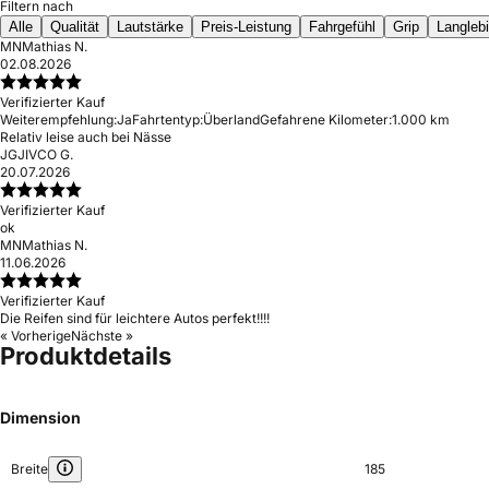
Filtern nach
Alle
Qualität
Lautstärke
Preis-Leistung
Fahrgefühl
Grip
Langlebi
MN
Mathias N.
02.08.2026
Verifizierter Kauf
Weiterempfehlung:
Ja
Fahrtentyp:
Überland
Gefahrene Kilometer:
1.000 km
Relativ leise auch bei Nässe
JG
JIVCO G.
20.07.2026
Verifizierter Kauf
ok
MN
Mathias N.
11.06.2026
Verifizierter Kauf
Die Reifen sind für leichtere Autos perfekt!!!!
« Vorherige
Nächste »
Produktdetails
Dimension
Breite
185