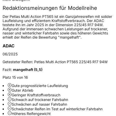
Redaktionsmeinungen für Modellreihe
Höchstgeschwindigkeit
270 km/h
Der Petlas Multi Action PT565 ist ein Ganzjahresreifen mit solider
Lastindex
100
Laufleistung und effizientem Kraftstoffverbrauch. Der ADAC
testete ihn im Jahr 2025 in der Dimension 225/45 R17 94W.
Aufgrund der immensen schwachen Leistungen auf trockener,
Höchstlast
800 kg
nasser und winterlicher Fahrbahn sowie des höheren Gewichts
erhielt der Reifen die Bewertung "mangelhaft".
Gewicht (in kg)
11,18 kg
ADAC
Generelle Merkmale
06/2025
Fahrzeugtyp
PKW
Getesteter Reifen:
Petlas Multi Action PT565 225/45 R17 94W
Verwendung
Ganzjahresreifen
Fazit:
mangelhaft (5,5)
Modellname
Multi Action PT565
Platz 15 von 16
Fahrzeugart
PKW & SUV
Gute prognostizierte Laufleistung
Guter Abrieb
Geringer Kraftstoffverbrauch
Weitere Eigenschaften
Schwach auf trockener Fahrbahn
Schwächen auf nasser Fahrbahn
Schwächster Reifen im Test auf winterlicher Fahrbahn
Schlauchtyp
TL
Höheres Reifengewicht