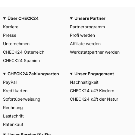
Über CHECK24
Unsere Partner
Karriere
Partnerprogramm
Presse
Profi werden
Unternehmen
Affiliate werden
CHECK24 Österreich
Werkstattpartner werden
CHECK24 Spanien
CHECK24 Zahlungsarten
Unser Engagement
PayPal
Nachhaltigkeit
Kreditkarten
CHECK24
hilft
Kindern
Sofortüberweisung
CHECK24
hilft
der Natur
Rechnung
Lastschrift
Ratenkauf
Unser Service für Sie