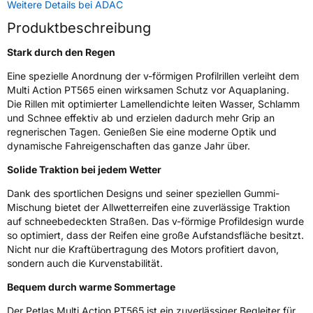
Weitere Details bei ADAC
Zustand
Neureifen
Produktbeschreibung
M+S
Ja
Stark durch den Regen
Verstärkt
XL
Eine spezielle Anordnung der v-förmigen Profilrillen verleiht dem
Multi Action PT565 einen wirksamen Schutz vor Aquaplaning.
Die Rillen mit optimierter Lamellendichte leiten Wasser, Schlamm
EU Label
und Schnee effektiv ab und erzielen dadurch mehr Grip an
regnerischen Tagen. Genießen Sie eine moderne Optik und
Effizienz
B
dynamische Fahreigenschaften das ganze Jahr über.
Solide Traktion bei jedem Wetter
Nasshaftung
C
Dank des sportlichen Designs und seiner speziellen Gummi-
Rollgeräusch (Klasse)
B
Mischung bietet der Allwetterreifen eine zuverlässige Traktion
auf schneebedeckten Straßen. Das v-förmige Profildesign wurde
so optimiert, dass der Reifen eine große Aufstandsfläche besitzt.
Rollgeräusch (dB)
72
Nicht nur die Kraftübertragung des Motors profitiert davon,
Fahrzeugklasse
C1
sondern auch die Kurvenstabilität.
Bequem durch warme Sommertage
3PMSF / Schneeflockensymbol / Alpine-Symbol
Ja
Der Petlas Multi Action PT565 ist ein zuverlässiger Begleiter für