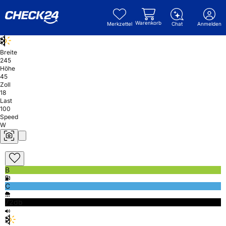
Warenkorb
Merkzettel
Chat
Anmelden
Breite
245
Höhe
45
Zoll
18
Last
100
Speed
W
B
C
72db