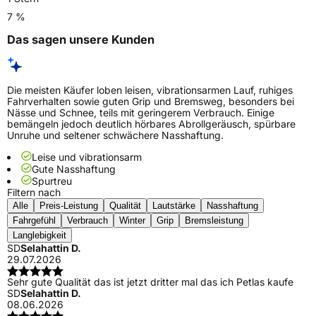
7 %
Das sagen unsere Kunden
Die meisten Käufer loben leisen, vibrationsarmen Lauf, ruhiges
Fahrverhalten sowie guten Grip und Bremsweg, besonders bei
Nässe und Schnee, teils mit geringerem Verbrauch. Einige
bemängeln jedoch deutlich hörbares Abrollgeräusch, spürbare
Unruhe und seltener schwächere Nasshaftung.
Leise und vibrationsarm
Gute Nasshaftung
Spurtreu
Filtern nach
Alle
Preis-Leistung
Qualität
Lautstärke
Nasshaftung
Fahrgefühl
Verbrauch
Winter
Grip
Bremsleistung
Langlebigkeit
SD
Selahattin D.
29.07.2026
Sehr gute Qualität das ist jetzt dritter mal das ich Petlas kaufe
SD
Selahattin D.
08.06.2026