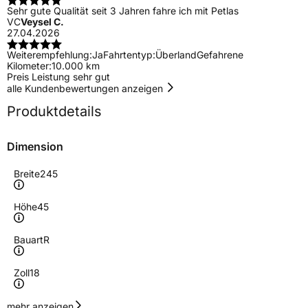
Sehr gute Qualität seit 3 Jahren fahre ich mit Petlas
VC
Veysel C.
27.04.2026
Weiterempfehlung:
Ja
Fahrtentyp:
Überland
Gefahrene
Kilometer:
10.000 km
Preis Leistung sehr gut
alle Kundenbewertungen anzeigen
Produktdetails
Dimension
Breite
245
Höhe
45
Bauart
R
Zoll
18
Geschwindigkeitsindex
W
mehr anzeigen