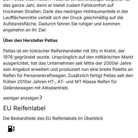
das ganze Jahr, denn er bietet zudem Fahrkomfort auf
Eisgrip
Nein
trockenen Straßen. Dank des niedrigen Hohlraumanteils in der
EPREL ID
513298
Laufflächenmitte verteilt sich der Druck gleichmäßig auf die
Aufstandsfläche. Dadurch fahren Sie ruhiger und kommen
Allgemeine Produktsicherheit (GPSR)
angenehm an Ihr Ziel.
Über den Hersteller Petlas
Herstellerkontakt
AKO International B.V., Weegschaalstraat 3
5632CW Eindhoven Niederlande,
Petlas ist ein türkischer Reifenhersteller mit Sitz in Krehir, der
label@petlas.com.tr
1976 gegründet wurde. Ursprünglich auf den militärischen Markt
ausgerichtet, hat das Unternehmen seit Mitte der 2000er Jahre
sein Angebot erweitert und produziert nun eine breite Palette an
Reifen für Personenkraftwagen. Zusätzlich fertigt Petlas seit den
frühen 2010er Jahren HT-, AT- und MT-Klasse Reifen für
Geländewagen mit Allradantrieb.
weniger anzeigen
EU Reifenlabel
Die Bestandteile des EU Reifenlabels im Überblick