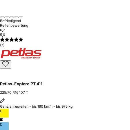
Befriedigend
Reifenbewertung
6,7
5,0
(7)
Petlas-Explero PT 411
225/70 R16 107 T
Ganzjahresreifen - bis 190 km/h - bis 975 kg
C
D