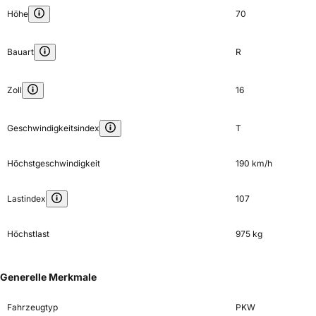
Höhe
70
Bauart
R
Zoll
16
Geschwindigkeitsindex
T
Höchstgeschwindigkeit
190 km/h
Lastindex
107
Höchstlast
975 kg
Generelle Merkmale
Fahrzeugtyp
PKW