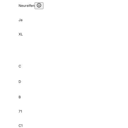
Neureifen
Ja
XL
C
D
B
71
C1