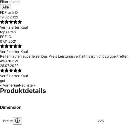
Filtern nach
Alle
FD
Frank D.
19.02.2022
Verifizierter Kauf
top reifen
FG
F. G.
07.11.2021
Verifizierter Kauf
Reifen laufen superleise. Das Preis Leistungsverhältnis ist nicht zu übertreffen
AW
Artur W.
28.07.2020
Verifizierter Kauf
gut
« Vorherige
Nächste »
Produktdetails
Dimension
Breite
225