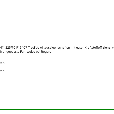
T 411 225/70 R16 107 T solide Alltagseigenschaften mit guter Kraftstoffeffizie
ch angepasste Fahrweise bei Regen.
ten.
ten.