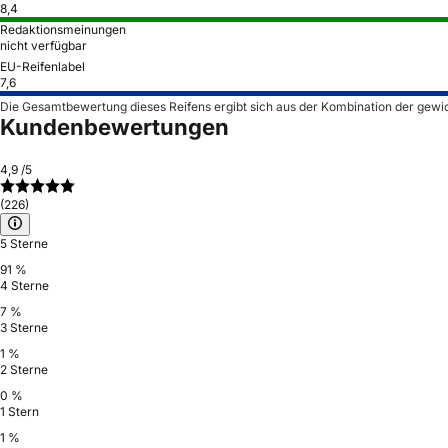
8,4
Redaktionsmeinungen
nicht verfügbar
EU-Reifenlabel
7,6
Die Gesamtbewertung dieses Reifens ergibt sich aus der Kombination der gewi
Kundenbewertungen
4,9
/5
(226)
5 Sterne
91 %
4 Sterne
7 %
3 Sterne
1 %
2 Sterne
0 %
1 Stern
1 %