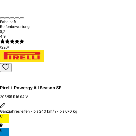
Fabelhaft
Reifenbewertung
8,7
4,9
(226)
Pirelli-Powergy All Season SF
205/55 R16 94 V
Ganzjahresreifen - bis 240 km/h - bis 670 kg
C
B