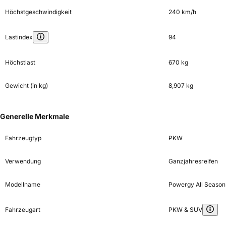
Höchstgeschwindigkeit
240 km/h
Lastindex
94
Höchstlast
670 kg
Gewicht (in kg)
8,907 kg
Generelle Merkmale
Fahrzeugtyp
PKW
Verwendung
Ganzjahresreifen
Modellname
Powergy All Season
Fahrzeugart
PKW & SUV