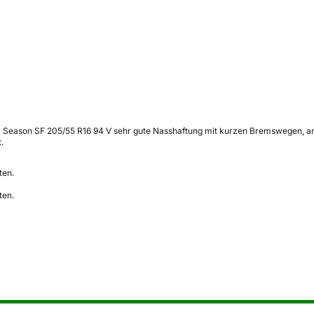
All Season SF 205/55 R16 94 V sehr gute Nasshaftung mit kurzen Bremswegen, a
.
ten.
ten.