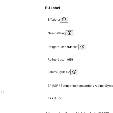
EU Label
Effizienz
Nasshaftung
Rollgeräusch (Klasse)
Rollgeräusch (dB)
Fahrzeugklasse
3PMSF / Schneeflockensymbol / Alpine-Symb
 SF
EPREL ID