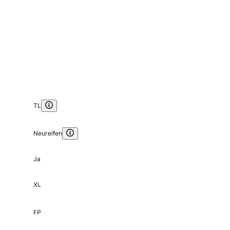
TL
Neureifen
Ja
XL
FP