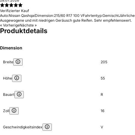
28.07.2026
Verifizierter Kauf
Auto:
Nissan Qashqai
Dimension:
215/60 R17 100 V
Fahrtentyp:
Gemischt
Jährliche
Ausgewogene und mit niedrigen Geräusch gute Reifen. Sehr empfehlenswert.
« Vorherige
Nächste »
Produktdetails
Dimension
Breite
205
Höhe
55
Bauart
R
Zoll
16
Geschwindigkeitsindex
V