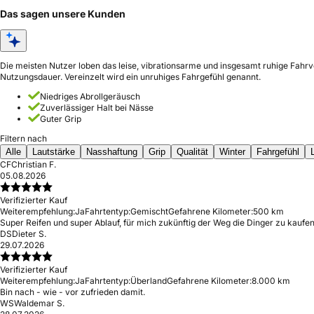
Das sagen unsere Kunden
Die meisten Nutzer loben das leise, vibrationsarme und insgesamt ruhige Fahrv
Nutzungsdauer. Vereinzelt wird ein unruhiges Fahrgefühl genannt.
Niedriges Abrollgeräusch
Zuverlässiger Halt bei Nässe
Guter Grip
Filtern nach
Alle
Lautstärke
Nasshaftung
Grip
Qualität
Winter
Fahrgefühl
CF
Christian F.
05.08.2026
Verifizierter Kauf
Weiterempfehlung:
Ja
Fahrtentyp:
Gemischt
Gefahrene Kilometer:
500 km
Super Reifen und super Ablauf, für mich zukünftig der Weg die Dinger zu kaufen
DS
Dieter S.
29.07.2026
Verifizierter Kauf
Weiterempfehlung:
Ja
Fahrtentyp:
Überland
Gefahrene Kilometer:
8.000 km
Bin nach - wie - vor zufrieden damit.
WS
Waldemar S.