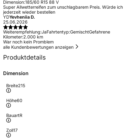
Dimension:
185/60 R15 88 V
Super Allwetterreifen zum unschlagbarem Preis. Würde ich
jederzeit wieder bestellen
YD
Yevheniia D.
25.06.2026
Weiterempfehlung:
Ja
Fahrtentyp:
Gemischt
Gefahrene
Kilometer:
2.000 km
War noch kein Promblem
alle Kundenbewertungen anzeigen
Produktdetails
Dimension
Breite
215
Höhe
60
Bauart
R
Zoll
17