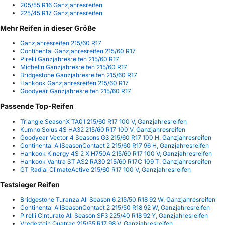
205/55 R16 Ganzjahresreifen
225/45 R17 Ganzjahresreifen
Mehr Reifen in dieser Größe
Ganzjahresreifen 215/60 R17
Continental Ganzjahresreifen 215/60 R17
Pirelli Ganzjahresreifen 215/60 R17
Michelin Ganzjahresreifen 215/60 R17
Bridgestone Ganzjahresreifen 215/60 R17
Hankook Ganzjahresreifen 215/60 R17
Goodyear Ganzjahresreifen 215/60 R17
Passende Top-Reifen
Triangle SeasonX TA01 215/60 R17 100 V, Ganzjahresreifen
Kumho Solus 4S HA32 215/60 R17 100 V, Ganzjahresreifen
Goodyear Vector 4 Seasons G3 215/60 R17 100 H, Ganzjahresreifen
Continental AllSeasonContact 2 215/60 R17 96 H, Ganzjahresreifen
Hankook Kinergy 4S 2 X H750A 215/60 R17 100 V, Ganzjahresreifen
Hankook Vantra ST AS2 RA30 215/60 R17C 109 T, Ganzjahresreifen
GT Radial ClimateActive 215/60 R17 100 V, Ganzjahresreifen
Testsieger Reifen
Bridgestone Turanza All Season 6 215/50 R18 92 W, Ganzjahresreifen
Continental AllSeasonContact 2 215/50 R18 92 W, Ganzjahresreifen
Pirelli Cinturato All Season SF3 225/40 R18 92 Y, Ganzjahresreifen
Vredestein Quatrac 215/55 R17 98 V, Ganzjahresreifen