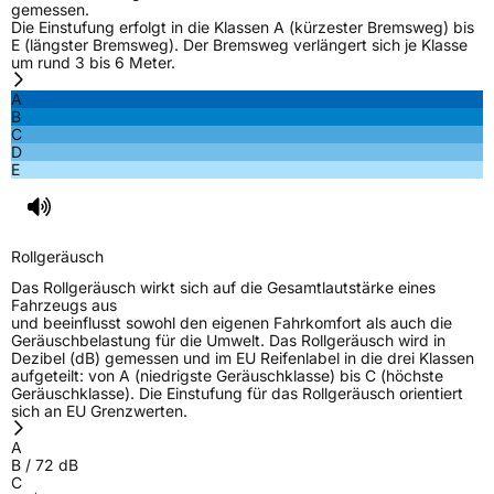
gemessen.
Die Einstufung erfolgt in die Klassen A (kürzester Bremsweg) bis
E (längster Bremsweg). Der Bremsweg verlängert sich je Klasse
um rund 3 bis 6 Meter.
A
B
C
D
E
Rollgeräusch
Das Rollgeräusch wirkt sich auf die Gesamtlautstärke eines
Fahrzeugs aus
und beeinflusst sowohl den eigenen Fahrkomfort als auch die
Geräuschbelastung für die Umwelt. Das Rollgeräusch wird in
Dezibel (dB) gemessen und im EU Reifenlabel in die drei Klassen
aufgeteilt: von A (niedrigste Geräuschklasse) bis C (höchste
Geräuschklasse). Die Einstufung für das Rollgeräusch orientiert
sich an EU Grenzwerten.
A
B
/
72
dB
C