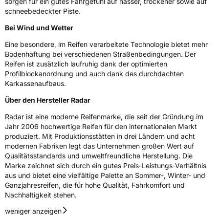
sorgen für ein gutes Fahrgefühl auf nasser, trockener sowie auf
schneebedeckter Piste.
Zustand
Neureifen
Bei Wind und Wetter
Eine besondere, im Reifen verarbeitete Technologie bietet mehr
Verstärkt
XL
Bodenhaftung bei verschiedenen Straßenbedingungen. Der
Reifen ist zusätzlich laufruhig dank der optimierten
Profilblockanordnung und auch dank des durchdachten
EU Label
Karkassenaufbaus.
Effizienz
D
Über den Hersteller Radar
Radar ist eine moderne Reifenmarke, die seit der Gründung im
Nasshaftung
C
Jahr 2006 hochwertige Reifen für den internationalen Markt
produziert. Mit Produktionsstätten in drei Ländern und acht
Rollgeräusch (Klasse)
B
modernen Fabriken legt das Unternehmen großen Wert auf
Qualitätsstandards und umweltfreundliche Herstellung. Die
Rollgeräusch (dB)
72
Marke zeichnet sich durch ein gutes Preis-Leistungs-Verhältnis
aus und bietet eine vielfältige Palette an Sommer-, Winter- und
Fahrzeugklasse
C1
Ganzjahresreifen, die für hohe Qualität, Fahrkomfort und
Nachhaltigkeit stehen.
3PMSF / Schneeflockensymbol / Alpine-Symbol
Ja
weniger anzeigen