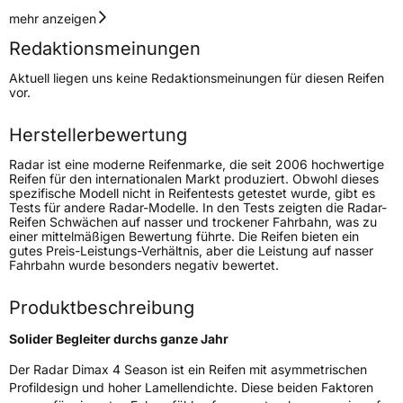
Geschwindigkeitsindex
H
mehr anzeigen
Redaktionsmeinungen
Höchstgeschwindigkeit
210 km/h
Aktuell liegen uns keine Redaktionsmeinungen für diesen Reifen
Lastindex
100
vor.
Höchstlast
800 kg
Herstellerbewertung
Gewicht (in kg)
12,7 kg
Radar ist eine moderne Reifenmarke, die seit 2006 hochwertige
Reifen für den internationalen Markt produziert. Obwohl dieses
spezifische Modell nicht in Reifentests getestet wurde, gibt es
Generelle Merkmale
Tests für andere Radar-Modelle. In den Tests zeigten die Radar-
Reifen Schwächen auf nasser und trockener Fahrbahn, was zu
Fahrzeugtyp
PKW
einer mittelmäßigen Bewertung führte. Die Reifen bieten ein
gutes Preis-Leistungs-Verhältnis, aber die Leistung auf nasser
Verwendung
Ganzjahresreifen
Fahrbahn wurde besonders negativ bewertet.
Modellname
Dimax 4 Season
Produktbeschreibung
Fahrzeugart
PKW & SUV
Solider Begleiter durchs ganze Jahr
Weitere Eigenschaften
Der Radar Dimax 4 Season ist ein Reifen mit asymmetrischen
Profildesign und hoher Lamellendichte. Diese beiden Faktoren
Schlauchtyp
TL