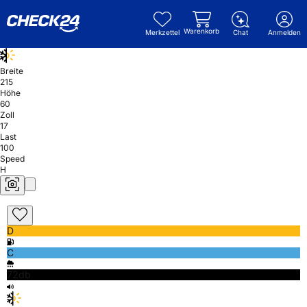
Warenkorb
Merkzettel
Chat
Anmelden
Breite
215
Höhe
60
Zoll
17
Last
100
Speed
H
D
C
72db