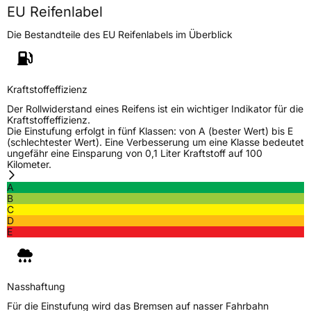
EU Reifenlabel
Eisgrip
Nein
EPREL ID
593652
Die Bestandteile des EU Reifenlabels im Überblick
Allgemeine Produktsicherheit (GPSR)
Herstellerkontakt
Black Donuts Oy, 4 SHENTON WAY #08-02
Kraftstoffeffizienz
SGX CENTRE 2 SINGAPORE 068807,
Der Rollwiderstand eines Reifens ist ein wichtiger Indikator für die
veneeshpillai@omni-united.com
Kraftstoffeffizienz.
Verantwortliche
Veneesh Pillai, 4 SHENTON WAY #08-02 SGX
Die Einstufung erfolgt in fünf Klassen: von A (bester Wert) bis E
in der EU
CENTRE 2 SINGAPORE 068807,
(schlechtester Wert). Eine Verbesserung um eine Klasse bedeutet
veneeshpillai@omni-united.com,
ungefähr eine Einsparung von 0,1 Liter Kraftstoff auf 100
+6584688270
Kilometer.
A
B
C
D
E
Nasshaftung
Für die Einstufung wird das Bremsen auf nasser Fahrbahn