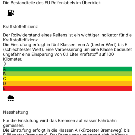
Die Bestandteile des EU Reifenlabels im Überblick
Weitere Eigenschaften
Kraftstoffeffizienz
Schlauchtyp
TL
Der Rollwiderstand eines Reifens ist ein wichtiger Indikator für die
Kraftstoffeffizienz.
Zustand
Neureifen
Die Einstufung erfolgt in fünf Klassen: von A (bester Wert) bis E
(schlechtester Wert). Eine Verbesserung um eine Klasse bedeutet
ungefähr eine Einsparung von 0,1 Liter Kraftstoff auf 100
M+S
Ja
Kilometer.
Verstärkt
XL
A
B
C
D
EU Label
E
Effizienz
D
Nasshaftung
C
Nasshaftung
Für die Einstufung wird das Bremsen auf nasser Fahrbahn
gemessen.
Rollgeräusch (Klasse)
B
Die Einstufung erfolgt in die Klassen A (kürzester Bremsweg) bis
E (längster Bremsweg). Der Bremsweg verlängert sich je Klasse