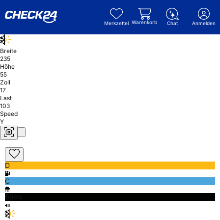
Warenkorb
Merkzettel
Chat
Anmelden
Breite
235
Höhe
55
Zoll
17
Last
103
Speed
Y
D
C
69db