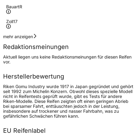
Bauart
R
Zoll
17
Geschwindigkeitsindex
Y
mehr anzeigen
Redaktionsmeinungen
Höchstgeschwindigkeit
300 km/h
Aktuell liegen uns keine Redaktionsmeinungen für diesen Reifen
Lastindex
103
vor.
Höchstlast
875 kg
Herstellerbewertung
Gewicht (in kg)
11 kg
Riken Gomu Industry wurde 1917 in Japan gegründet und gehört
seit 1992 zum Michelin Konzern. Obwohl dieses spezielle Modell
nicht in Reifentests geprüft wurde, gibt es Tests für andere
Generelle Merkmale
Riken-Modelle. Diese Reifen zeigten oft einen geringen Abrieb
bei sparsamer Fahrt, enttäuschten jedoch in der Leistung,
Fahrzeugtyp
PKW
insbesondere auf trockener und nasser Fahrbahn, was zu
gefährlichen Schwächen führen kann.
Verwendung
Ganzjahresreifen
Modellname
All Season
EU Reifenlabel
Fahrzeugart
PKW & SUV