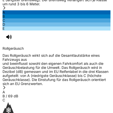
um rund 3 bis 6 Meter.
Rollgeräusch (dB)
69
Fahrzeugklasse
C1
A
B
C
3PMSF / Schneeflockensymbol / Alpine-Symbol
Ja
D
E
EPREL ID
418749
Allgemeine Produktsicherheit (GPSR)
Rollgeräusch
Das Rollgeräusch wirkt sich auf die Gesamtlautstärke eines
Herstellerkontakt
MANUFACTURE FRANCAISE DES
Fahrzeugs aus
PNEUMATIQUES MICHELIN, place des
und beeinflusst sowohl den eigenen Fahrkomfort als auch die
Carmes-Déchaux 23 63000 Clermont-
Geräuschbelastung für die Umwelt. Das Rollgeräusch wird in
Ferrand Frankreich, contact@tc.michelin.eu
Dezibel (dB) gemessen und im EU Reifenlabel in die drei Klassen
aufgeteilt: von A (niedrigste Geräuschklasse) bis C (höchste
Geräuschklasse). Die Einstufung für das Rollgeräusch orientiert
sich an EU Grenzwerten.
A
B
/
69
dB
C