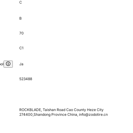
C
B
70
C1
ol
Ja
523488
ROCKBLADE, Taishan Road Cao County Heze City
274400,Shandong Province China, info@zodotire.cn