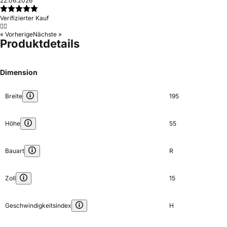
22.06.2026
Verifizierter Kauf
👍🏼
« Vorherige
Nächste »
Produktdetails
Dimension
Breite
195
Höhe
55
Bauart
R
Zoll
15
Geschwindigkeitsindex
H