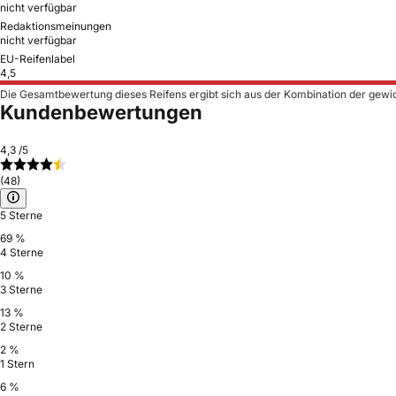
nicht verfügbar
Redaktionsmeinungen
nicht verfügbar
EU-Reifenlabel
4,5
Die Gesamtbewertung dieses Reifens ergibt sich aus der Kombination der gewi
Kundenbewertungen
4,3
/5
(48)
5 Sterne
69 %
4 Sterne
10 %
3 Sterne
13 %
2 Sterne
2 %
1 Stern
6 %