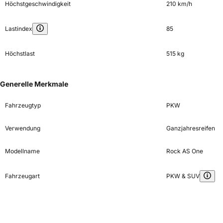
Höchstgeschwindigkeit
210 km/h
Lastindex
85
Höchstlast
515 kg
Generelle Merkmale
Fahrzeugtyp
PKW
Verwendung
Ganzjahresreifen
Modellname
Rock AS One
Fahrzeugart
PKW & SUV