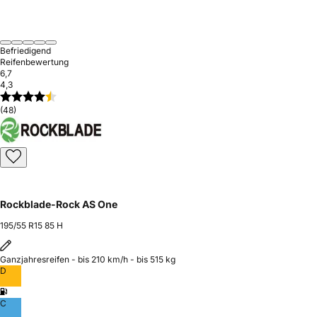
Befriedigend
Reifenbewertung
6,7
4,3
(48)
Rockblade-Rock AS One
195/55 R15 85 H
Ganzjahresreifen - bis 210 km/h - bis 515 kg
D
C