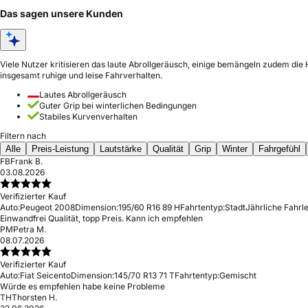
Das sagen unsere Kunden
Viele Nutzer kritisieren das laute Abrollgeräusch, einige bemängeln zudem di
insgesamt ruhige und leise Fahrverhalten.
Lautes Abrollgeräusch
Guter Grip bei winterlichen Bedingungen
Stabiles Kurvenverhalten
Filtern nach
Alle
Preis-Leistung
Lautstärke
Qualität
Grip
Winter
Fahrgefühl
FB
Frank B.
03.08.2026
Verifizierter Kauf
Auto:
Peugeot 2008
Dimension:
195/60 R16 89 H
Fahrtentyp:
Stadt
Jährliche Fahrle
Einwandfrei Qualität, topp Preis. Kann ich empfehlen
PM
Petra M.
08.07.2026
Verifizierter Kauf
Auto:
Fiat Seicento
Dimension:
145/70 R13 71 T
Fahrtentyp:
Gemischt
Würde es empfehlen habe keine Probleme
TH
Thorsten H.