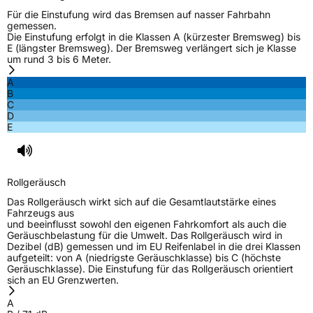
3PMSF / Schneeflockensymbol / Alpine-Symbol
Ja
Für die Einstufung wird das Bremsen auf nasser Fahrbahn
gemessen.
EPREL ID
607860
Die Einstufung erfolgt in die Klassen A (kürzester Bremsweg) bis
E (längster Bremsweg). Der Bremsweg verlängert sich je Klasse
um rund 3 bis 6 Meter.
Allgemeine Produktsicherheit (GPSR)
A
Herstellerkontakt
ROTALLA, Room 608 Sunyard International
B
Creative Center 1750 Jianghong Road
C
Binjiang District Hangzhou,
D
zhaoye@enjoytyre.com
E
Verantwortliche
HONCH HUSDOW CO. (CYPRUS) LTD, Room
in der EU
608 Sunyard International Creative Center
1750 Jianghong Road Binjiang District
Hangzhou, zhaoye@enjoytyre.com
Rollgeräusch
Das Rollgeräusch wirkt sich auf die Gesamtlautstärke eines
Fahrzeugs aus
und beeinflusst sowohl den eigenen Fahrkomfort als auch die
Geräuschbelastung für die Umwelt. Das Rollgeräusch wird in
Dezibel (dB) gemessen und im EU Reifenlabel in die drei Klassen
aufgeteilt: von A (niedrigste Geräuschklasse) bis C (höchste
Geräuschklasse). Die Einstufung für das Rollgeräusch orientiert
sich an EU Grenzwerten.
A