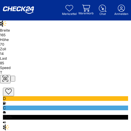
Warenkorb
Merkzettel
Chat
Anmelden
Breite
165
Höhe
70
Zoll
14
Last
85
Speed
T
D
C
71db