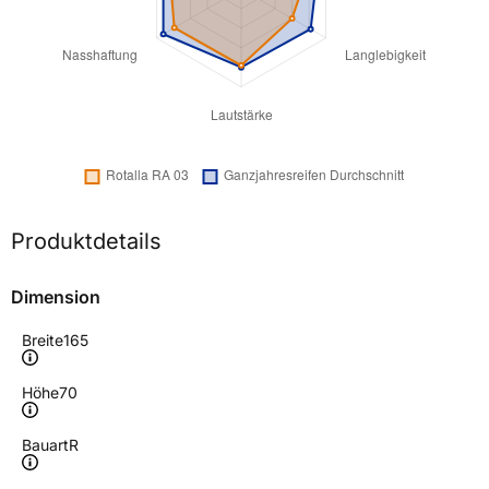
Produktdetails
Dimension
Breite
165
Höhe
70
Bauart
R