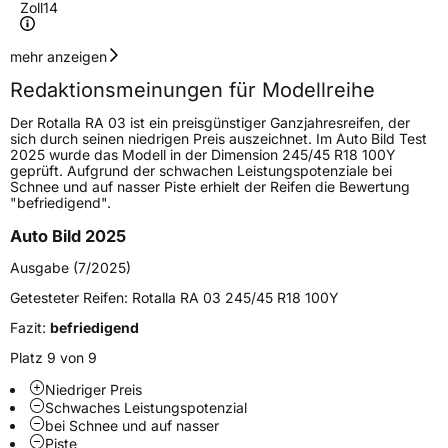
Zoll
14
Geschwindigkeitsindex
T
mehr anzeigen
Redaktionsmeinungen für Modellreihe
Höchstgeschwindigkeit
190 km/h
Der Rotalla RA 03 ist ein preisgünstiger Ganzjahresreifen, der
Lastindex
85
sich durch seinen niedrigen Preis auszeichnet. Im Auto Bild Test
2025 wurde das Modell in der Dimension 245/45 R18 100Y
geprüft. Aufgrund der schwachen Leistungspotenziale bei
Höchstlast
515 kg
Schnee und auf nasser Piste erhielt der Reifen die Bewertung
"befriedigend".
Generelle Merkmale
Auto Bild 2025
Fahrzeugtyp
PKW
Ausgabe (7/2025)
Verwendung
Ganzjahresreifen
Getesteter Reifen:
Rotalla RA 03 245/45 R18 100Y
Modellname
RA 03
Fazit:
befriedigend
Fahrzeugart
PKW & SUV
Platz 9 von 9
Niedriger Preis
Schwaches Leistungspotenzial
Weitere Eigenschaften
bei Schnee und auf nasser
Piste