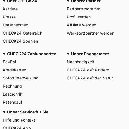
Über CHECK24
Unsere Partner
Karriere
Partnerprogramm
Presse
Profi werden
Unternehmen
Affiliate werden
CHECK24 Österreich
Werkstattpartner werden
CHECK24 Spanien
CHECK24 Zahlungsarten
Unser Engagement
PayPal
Nachhaltigkeit
Kreditkarten
CHECK24
hilft
Kindern
Sofortüberweisung
CHECK24
hilft
der Natur
Rechnung
Lastschrift
Ratenkauf
Unser Service für Sie
Hilfe und Kontakt
CHECK24 App