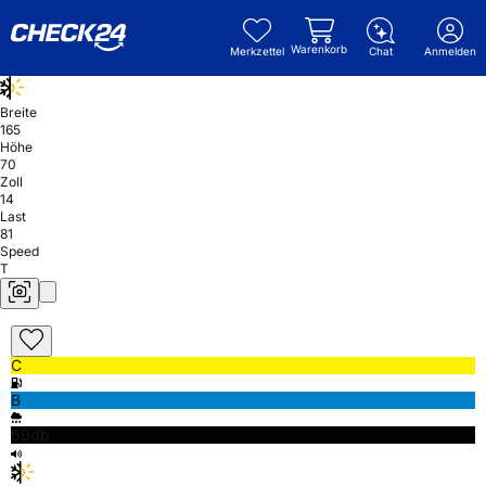
Warenkorb
Merkzettel
Chat
Anmelden
Breite
165
Höhe
70
Zoll
14
Last
81
Speed
T
C
B
69db