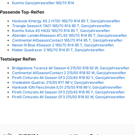
Kumho Ganzjahresreifen 165/70 R14
Passende Top-Reifen
Hankook Kinergy 4S 2 H750 165/70 R14 85 T, Ganzjahresreifen
Triangle SeasonX TA01 165/70 R14 85 T, Ganzjahresreifen
Kumho Solus 4S HA32 165/70 R14 85 T, Ganzjahresreifen
Atlander LanderAllseason ATL55 165/70 R14 85 T, Ganzjahresreifen
Continental AllSeasonContact 165/70 R14 85 T, Ganzjahresreifen
Nexen N Blue 4Season 2 165/70 R14 85 T, Ganzjahresreifen
Kleber Quadraxer 3 165/70 R14 81 T, Ganzjahresreifen
Testsieger Reifen
Bridgestone Turanza All Season 6 215/50 R18 92 W, Ganzjahresreifen
Continental AllSeasonContact 2 215/50 R18 92 W, Ganzjahresreifen
Pirelli Cinturato All Season SF3 225/40 R18 92 Y, Ganzjahresreifen
Vredestein Quatrac 215/55 R17 98 V, Ganzjahresreifen
Hankook ION Flexclimate IL01 215/55 R18 99 V, Ganzjahresreifen
Pirelli Cinturato All Season SF3 225/45 R18 95 Y, Ganzjahresreifen
Pirelli Cinturato All Season SF3 215/50 R18 92 W, Ganzjahresreifen