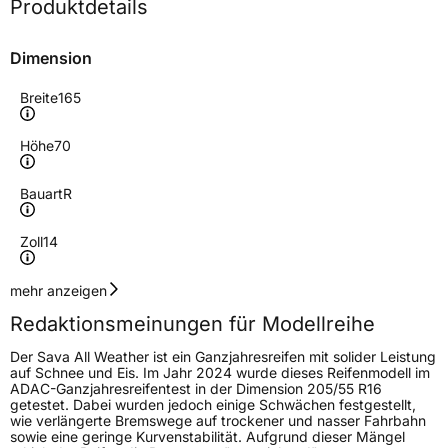
Produktdetails
Dimension
Breite
165
Höhe
70
Bauart
R
Zoll
14
Geschwindigkeitsindex
T
mehr anzeigen
Redaktionsmeinungen für Modellreihe
Höchstgeschwindigkeit
190 km/h
Der Sava All Weather ist ein Ganzjahresreifen mit solider Leistung
Lastindex
81
auf Schnee und Eis. Im Jahr 2024 wurde dieses Reifenmodell im
ADAC-Ganzjahresreifentest in der Dimension 205/55 R16
getestet. Dabei wurden jedoch einige Schwächen festgestellt,
Höchstlast
462 kg
wie verlängerte Bremswege auf trockener und nasser Fahrbahn
sowie eine geringe Kurvenstabilität. Aufgrund dieser Mängel
Gewicht (in kg)
6 kg