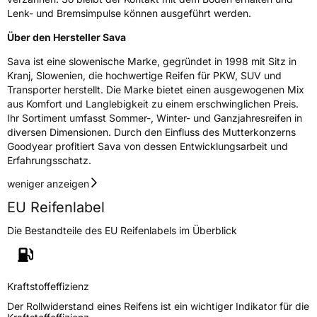
Lenk- und Bremsimpulse können ausgeführt werden.
Nasshaftung
B
Über den Hersteller Sava
Sava ist eine slowenische Marke, gegründet in 1998 mit Sitz in
Rollgeräusch (Klasse)
B
Kranj, Slowenien, die hochwertige Reifen für PKW, SUV und
Transporter herstellt. Die Marke bietet einen ausgewogenen Mix
Rollgeräusch (dB)
69
aus Komfort und Langlebigkeit zu einem erschwinglichen Preis.
Ihr Sortiment umfasst Sommer-, Winter- und Ganzjahresreifen in
Fahrzeugklasse
C1
diversen Dimensionen. Durch den Einfluss des Mutterkonzerns
Goodyear profitiert Sava von dessen Entwicklungsarbeit und
3PMSF / Schneeflockensymbol / Alpine-Symbol
Ja
Erfahrungsschatz.
weniger anzeigen
Eisgrip
Nein
EU Reifenlabel
EPREL ID
610856
Die Bestandteile des EU Reifenlabels im Überblick
Allgemeine Produktsicherheit (GPSR)
Herstellerkontakt
Goodyear S.A. Innovation Center, Avenue
Gordon Smith 7750 Colmar-Berg Luxemburg,
Kraftstoffeffizienz
www.goodyear.eu
Der Rollwiderstand eines Reifens ist ein wichtiger Indikator für die