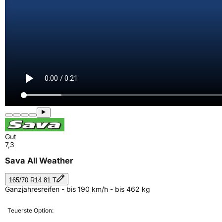
Gut
7,3
Sava All Weather
165/70 R14 81 T
Ganzjahresreifen - bis 190 km/h - bis 462 kg
Teuerste Option: