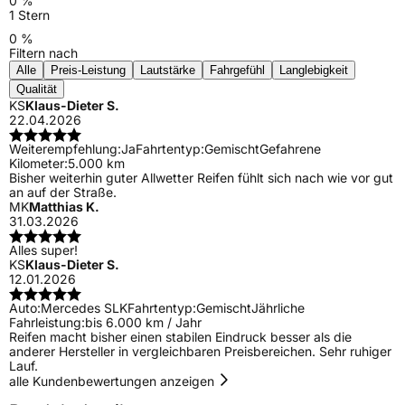
0 %
1 Stern
0 %
Filtern nach
Alle
Preis-Leistung
Lautstärke
Fahrgefühl
Langlebigkeit
Qualität
KS
Klaus-Dieter S.
22.04.2026
Weiterempfehlung:
Ja
Fahrtentyp:
Gemischt
Gefahrene
Kilometer:
5.000 km
Bisher weiterhin guter Allwetter Reifen fühlt sich nach wie vor gut
an auf der Straße.
MK
Matthias K.
31.03.2026
Alles super!
KS
Klaus-Dieter S.
12.01.2026
Auto:
Mercedes SLK
Fahrtentyp:
Gemischt
Jährliche
Fahrleistung:
bis 6.000 km / Jahr
Reifen macht bisher einen stabilen Eindruck besser als die
anderer Hersteller in vergleichbaren Preisbereichen. Sehr ruhiger
Lauf.
alle Kundenbewertungen anzeigen