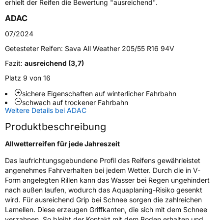
erhielt der Reifen die Bewertung "ausreichend".
ADAC
Generelle Merkmale
07/2024
Fahrzeugtyp
PKW
Getesteter Reifen:
Sava All Weather 205/55 R16 94V
Verwendung
Ganzjahresreifen
Fazit:
ausreichend (3,7)
Modellname
All Weather
Platz 9 von 16
Fahrzeugart
PKW & SUV
sichere Eigenschaften auf winterlicher Fahrbahn
schwach auf trockener Fahrbahn
Weitere Details bei ADAC
Weitere Eigenschaften
Produktbeschreibung
Schlauchtyp
TL
Allwetterreifen für jede Jahreszeit
Zustand
Neureifen
Das laufrichtungsgebundene Profil des Reifens gewährleistet
angenehmes Fahrverhalten bei jedem Wetter. Durch die in V-
M+S
Ja
Form angelegten Rillen kann das Wasser bei Regen ungehindert
nach außen laufen, wodurch das Aquaplaning-Risiko gesenkt
EU Label
wird. Für ausreichend Grip bei Schnee sorgen die zahlreichen
Lamellen. Diese erzeugen Griffkanten, die sich mit dem Schnee
Effizienz
C
verzahnen. So bleibt der Kontakt mit dem Boden erhalten und