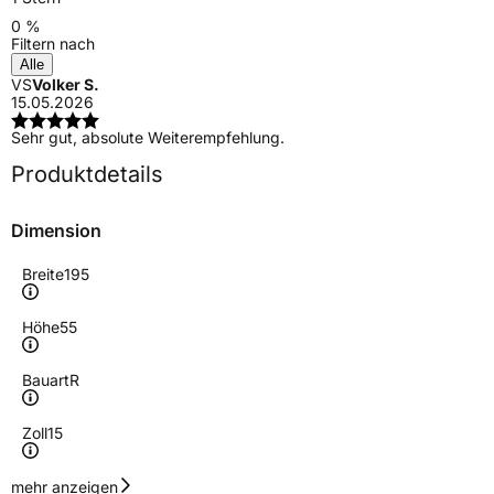
0 %
Filtern nach
Alle
VS
Volker S.
15.05.2026
Sehr gut, absolute Weiterempfehlung.
Produktdetails
Dimension
Breite
195
Höhe
55
Bauart
R
Zoll
15
Geschwindigkeitsindex
V
mehr anzeigen