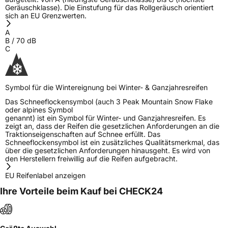
Geräuschklasse). Die Einstufung für das Rollgeräusch orientiert
Eisgrip
Nein
sich an EU Grenzwerten.
EPREL ID
418525
A
B
/
70
dB
Allgemeine Produktsicherheit (GPSR)
C
Herstellerkontakt
MANUFACTURE FRANCAISE DES
PNEUMATIQUES MICHELIN, place des
Carmes-Déchaux 23 63000 Clermont-
Symbol für die Wintereignung bei Winter- & Ganzjahresreifen
Ferrand Frankreich, contact@tc.michelin.eu
Das Schneeflockensymbol (auch 3 Peak Mountain Snow Flake
oder alpines Symbol
genannt) ist ein Symbol für Winter- und Ganzjahresreifen. Es
zeigt an, dass der Reifen die gesetzlichen Anforderungen an die
Traktionseigenschaften auf Schnee erfüllt. Das
Schneeflockensymbol ist ein zusätzliches Qualitätsmerkmal, das
über die gesetzlichen Anforderungen hinausgeht. Es wird von
den Herstellern freiwillig auf die Reifen aufgebracht.
EU Reifenlabel anzeigen
Ihre Vorteile beim Kauf bei CHECK24