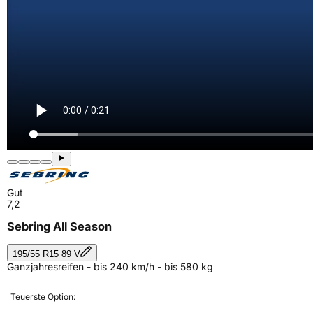
Gut
7,2
Sebring All Season
195/55 R15 89 V
Ganzjahresreifen - bis 240 km/h - bis 580 kg
Teuerste Option: