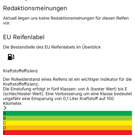
Redaktionsmeinungen
Höchstgeschwindigkeit
240 km/h
Aktuell liegen uns keine Redaktionsmeinungen für diesen Reifen
Lastindex
89
vor.
Höchstlast
580 kg
EU Reifenlabel
Gewicht (in kg)
8 kg
Die Bestandteile des EU Reifenlabels im Überblick
Generelle Merkmale
Fahrzeugtyp
PKW
Kraftstoffeffizienz
Verwendung
Ganzjahresreifen
Der Rollwiderstand eines Reifens ist ein wichtiger Indikator für die
Kraftstoffeffizienz.
Modellname
All Season
Die Einstufung erfolgt in fünf Klassen: von A (bester Wert) bis E
(schlechtester Wert). Eine Verbesserung um eine Klasse bedeutet
Fahrzeugart
PKW & SUV
ungefähr eine Einsparung von 0,1 Liter Kraftstoff auf 100
Kilometer.
A
Weitere Eigenschaften
B
C
Schlauchtyp
TL
D
E