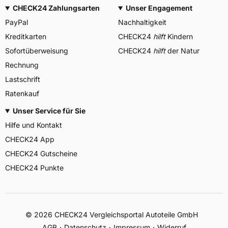
CHECK24 Zahlungsarten
Unser Engagement
PayPal
Nachhaltigkeit
Kreditkarten
CHECK24
hilft
Kindern
Sofortüberweisung
CHECK24
hilft
der Natur
Rechnung
Lastschrift
Ratenkauf
Unser Service für Sie
Hilfe und Kontakt
CHECK24 App
CHECK24 Gutscheine
CHECK24 Punkte
©
2026
CHECK24 Vergleichsportal Autoteile GmbH
AGB
Datenschutz
Impressum
Widerruf