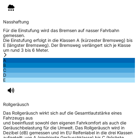
Zustand
Neureifen
M+S
Ja
Nasshaftung
Verstärkt
XL
Für die Einstufung wird das Bremsen auf nasser Fahrbahn
gemessen.
Die Einstufung erfolgt in die Klassen A (kürzester Bremsweg) bis
E (längster Bremsweg). Der Bremsweg verlängert sich je Klasse
EU Label
um rund 3 bis 6 Meter.
A
Effizienz
D
B
C
D
Nasshaftung
C
E
Rollgeräusch (Klasse)
B
Rollgeräusch
Rollgeräusch (dB)
70
Das Rollgeräusch wirkt sich auf die Gesamtlautstärke eines
Fahrzeugklasse
C1
Fahrzeugs aus
und beeinflusst sowohl den eigenen Fahrkomfort als auch die
Geräuschbelastung für die Umwelt. Das Rollgeräusch wird in
3PMSF / Schneeflockensymbol / Alpine-Symbol
Ja
Dezibel (dB) gemessen und im EU Reifenlabel in die drei Klassen
aufgeteilt: von A (niedrigste Geräuschklasse) bis C (höchste