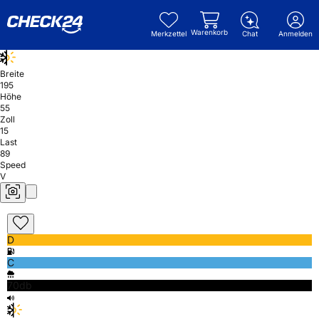
Warenkorb
Merkzettel
Chat
Anmelden
Breite
195
Höhe
55
Zoll
15
Last
89
Speed
V
D
C
70db