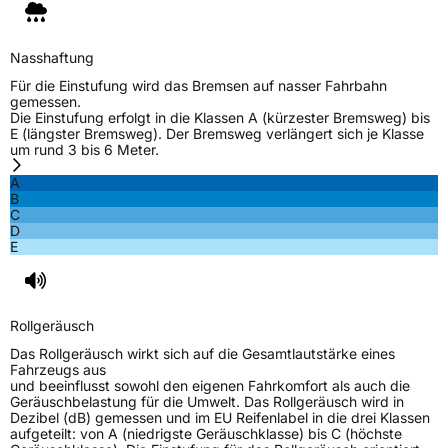
M+S
Ja
Nasshaftung
EU Label
Für die Einstufung wird das Bremsen auf nasser Fahrbahn
gemessen.
Effizienz
D
Die Einstufung erfolgt in die Klassen A (kürzester Bremsweg) bis
E (längster Bremsweg). Der Bremsweg verlängert sich je Klasse
um rund 3 bis 6 Meter.
Nasshaftung
C
A
B
Rollgeräusch (Klasse)
B
C
D
E
Rollgeräusch (dB)
69
Fahrzeugklasse
C1
Rollgeräusch
3PMSF / Schneeflockensymbol / Alpine-Symbol
Ja
Das Rollgeräusch wirkt sich auf die Gesamtlautstärke eines
Fahrzeugs aus
EPREL ID
1007057
und beeinflusst sowohl den eigenen Fahrkomfort als auch die
Geräuschbelastung für die Umwelt. Das Rollgeräusch wird in
Allgemeine Produktsicherheit (GPSR)
Dezibel (dB) gemessen und im EU Reifenlabel in die drei Klassen
aufgeteilt: von A (niedrigste Geräuschklasse) bis C (höchste