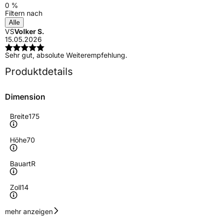
0 %
Filtern nach
Alle
VS
Volker S.
15.05.2026
Sehr gut, absolute Weiterempfehlung.
Produktdetails
Dimension
Breite
175
Höhe
70
Bauart
R
Zoll
14
Geschwindigkeitsindex
T
mehr anzeigen