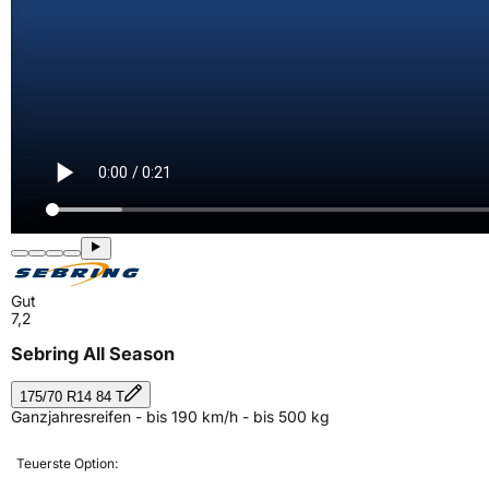
Gut
7,2
Sebring All Season
175/70 R14 84 T
Ganzjahresreifen - bis 190 km/h - bis 500 kg
Teuerste Option: