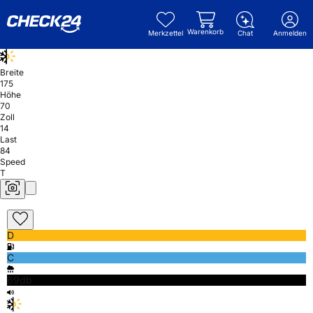
Warenkorb
Merkzettel
Chat
Anmelden
Breite
175
Höhe
70
Zoll
14
Last
84
Speed
T
D
C
69db