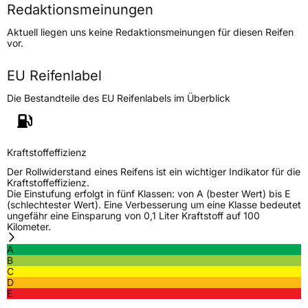
Redaktionsmeinungen
Höchstgeschwindigkeit
190 km/h
Aktuell liegen uns keine Redaktionsmeinungen für diesen Reifen
Lastindex
84
vor.
Höchstlast
500 kg
EU Reifenlabel
Die Bestandteile des EU Reifenlabels im Überblick
Generelle Merkmale
Fahrzeugtyp
PKW
Verwendung
Ganzjahresreifen
Kraftstoffeffizienz
Modellname
All Season
Der Rollwiderstand eines Reifens ist ein wichtiger Indikator für die
Kraftstoffeffizienz.
Fahrzeugart
PKW & SUV
Die Einstufung erfolgt in fünf Klassen: von A (bester Wert) bis E
(schlechtester Wert). Eine Verbesserung um eine Klasse bedeutet
ungefähr eine Einsparung von 0,1 Liter Kraftstoff auf 100
Kilometer.
Weitere Eigenschaften
A
Schlauchtyp
TL
B
C
D
Zustand
Neureifen
E