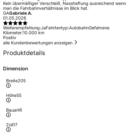
Kein übermäßiger Verschleiß, Nasshaftung ausreichend wenn
man die Fahrbahnverhältnisse im Blick hat.
GA
Gabriele A.
01.05.2026
Weiterempfehlung:
Ja
Fahrtentyp:
Autobahn
Gefahrene
Kilometer:
10.000 km
Positiv
alle Kundenbewertungen anzeigen
Produktdetails
Dimension
Breite
205
Höhe
55
Bauart
R
Zoll
17