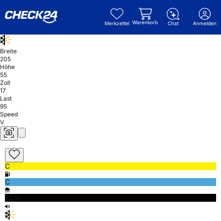
Warenkorb
Merkzettel
Chat
Anmelden
Breite
205
Höhe
55
Zoll
17
Last
95
Speed
V
C
C
72db