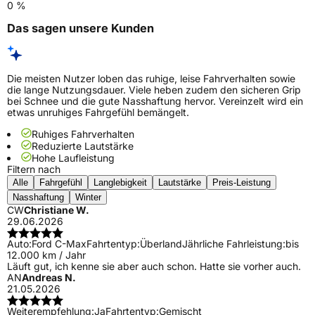
0 %
Das sagen unsere Kunden
Die meisten Nutzer loben das ruhige, leise Fahrverhalten sowie
die lange Nutzungsdauer. Viele heben zudem den sicheren Grip
bei Schnee und die gute Nasshaftung hervor. Vereinzelt wird ein
etwas unruhiges Fahrgefühl bemängelt.
Ruhiges Fahrverhalten
Reduzierte Lautstärke
Hohe Laufleistung
Filtern nach
Alle
Fahrgefühl
Langlebigkeit
Lautstärke
Preis-Leistung
Nasshaftung
Winter
CW
Christiane W.
29.06.2026
Auto:
Ford C-Max
Fahrtentyp:
Überland
Jährliche Fahrleistung:
bis
12.000 km / Jahr
Läuft gut, ich kenne sie aber auch schon. Hatte sie vorher auch.
AN
Andreas N.
21.05.2026
Weiterempfehlung:
Ja
Fahrtentyp:
Gemischt