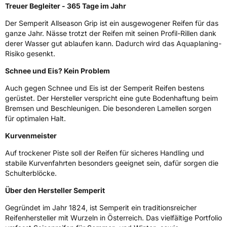
Treuer Begleiter - 365 Tage im Jahr
Zustand
Neureifen
Der Semperit Allseason Grip ist ein ausgewogener Reifen für das
ganze Jahr. Nässe trotzt der Reifen mit seinen Profil-Rillen dank
M+S
Ja
derer Wasser gut ablaufen kann. Dadurch wird das Aquaplaning-
Risiko gesenkt.
Verstärkt
XL
Schnee und Eis? Kein Problem
Felgenschutz
FR
Auch gegen Schnee und Eis ist der Semperit Reifen bestens
gerüstet. Der Hersteller verspricht eine gute Bodenhaftung beim
Bremsen und Beschleunigen. Die besonderen Lamellen sorgen
EU Label
für optimalen Halt.
Effizienz
C
Kurvenmeister
Auf trockener Piste soll der Reifen für sicheres Handling und
Nasshaftung
C
stabile Kurvenfahrten besonders geeignet sein, dafür sorgen die
Schulterblöcke.
Rollgeräusch (Klasse)
B
Über den Hersteller Semperit
Rollgeräusch (dB)
72
Gegründet im Jahr 1824, ist Semperit ein traditionsreicher
Reifenhersteller mit Wurzeln in Österreich. Das vielfältige Portfolio
Fahrzeugklasse
C1