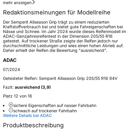
Geschwindigkeitsindex
V
mehr anzeigen
Redaktionsmeinungen für Modellreihe
Höchstgeschwindigkeit
240 km/h
Der Semperit Allseason Grip trägt zu einem reduzierten
Lastindex
95
Kraftstoffverbrauch bei und bietet gute Fahreigenschaften bei
Nässe und Schnee. Im Jahr 2024 wurde dieses Reifenmodell im
ADAC-Ganzjahresreifentest in der Dimension 205/55 R16
Höchstlast
690 kg
getestet. Auf trockener Straße zeigte der Reifen jedoch nur
durchschnittliche Leistungen und wies einen hohen Abrieb auf.
Gewicht (in kg)
9,63 kg
Daher erhielt der Reifen die Bewertung "ausreichend".
ADAC
Generelle Merkmale
07/2024
Fahrzeugtyp
PKW
Getesteter Reifen:
Semperit Allseason Grip 205/55 R16 94V
Verwendung
Ganzjahresreifen
Fazit:
ausreichend (3,9)
Modellname
AllSeason Grip
Platz 12 von 16
Fahrzeugart
PKW & SUV
sichere Eigenschaften auf nasser Fahrbahn
schwach auf trockener Fahrbahn
Weitere Details bei ADAC
Weitere Eigenschaften
Produktbeschreibung
Schlauchtyp
TL