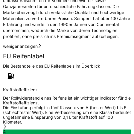
umfasst Saisonreifen für Sommer- und Winter- sowie
Ganzjahresreifen für unterschiedliche Fahrzeugklassen. Die
3PMSF / Schneeflockensymbol / Alpine-Symbol
Ja
Marke überzeugt durch verlässliche Qualität und hochwertige
Materialien zu vertretbaren Preisen. Semperit hat über 100 Jahre
Eisgrip
Nein
Erfahrung und wurde in den 1990er Jahren von Continental
übernommen, wodurch die Marke von deren Technologien
EPREL ID
492820
profitiert, ohne preislich ins Premiumsegment aufzusteigen.
Allgemeine Produktsicherheit (GPSR)
weniger anzeigen
EU Reifenlabel
Herstellerkontakt
Continental Reifen Deutschland GmbH,
Continental-Plaza 1 30175 Hannover
Die Bestandteile des EU Reifenlabels im Überblick
Deutschland,
customerservice_tires@conti.de
Kraftstoffeffizienz
Der Rollwiderstand eines Reifens ist ein wichtiger Indikator für die
Kraftstoffeffizienz.
Die Einstufung erfolgt in fünf Klassen: von A (bester Wert) bis E
(schlechtester Wert). Eine Verbesserung um eine Klasse bedeutet
ungefähr eine Einsparung von 0,1 Liter Kraftstoff auf 100
Kilometer.
A