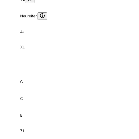
Neureifen
Ja
XL
C
C
B
71