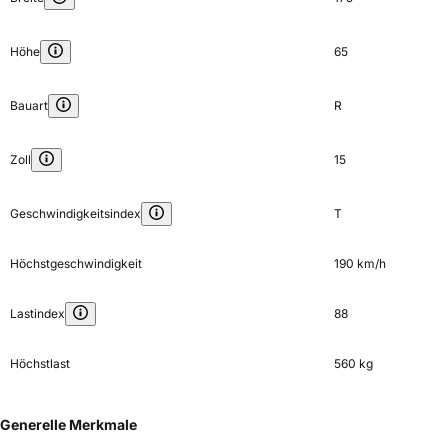
Höhe
65
Bauart
R
Zoll
15
Geschwindigkeitsindex
T
Höchstgeschwindigkeit
190 km/h
Lastindex
88
Höchstlast
560 kg
Generelle Merkmale