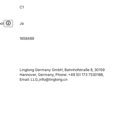
C1
ol
Ja
1658489
Linglong Germany GmbH, Bahnhofstraße 8, 30159
Hannover, Germany, Phone: +49 (0) 173 7530188,
Email: LLG_info@linglong.cn