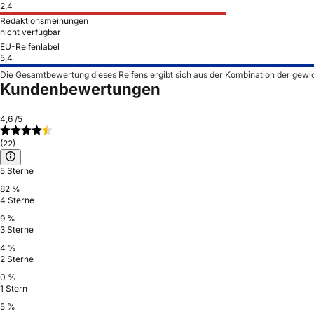
2,4
Redaktionsmeinungen
nicht verfügbar
EU-Reifenlabel
5,4
Die Gesamtbewertung dieses Reifens ergibt sich aus der Kombination der gewi
Kundenbewertungen
4,6
/5
(22)
5 Sterne
82 %
4 Sterne
9 %
3 Sterne
4 %
2 Sterne
0 %
1 Stern
5 %