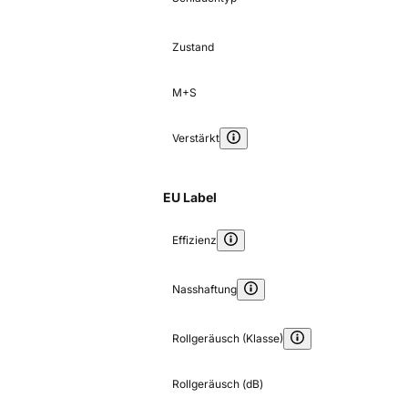
Zustand
M+S
Verstärkt
EU Label
Effizienz
Nasshaftung
Rollgeräusch (Klasse)
Rollgeräusch (dB)