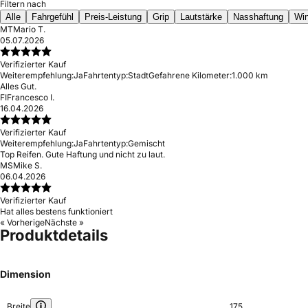
Filtern nach
Alle
Fahrgefühl
Preis-Leistung
Grip
Lautstärke
Nasshaftung
Win
MT
Mario T.
05.07.2026
Verifizierter Kauf
Weiterempfehlung:
Ja
Fahrtentyp:
Stadt
Gefahrene Kilometer:
1.000 km
Alles Gut.
FI
Francesco I.
16.04.2026
Verifizierter Kauf
Weiterempfehlung:
Ja
Fahrtentyp:
Gemischt
Top Reifen. Gute Haftung und nicht zu laut.
MS
Mike S.
06.04.2026
Verifizierter Kauf
Hat alles bestens funktioniert
« Vorherige
Nächste »
Produktdetails
Dimension
Breite
175