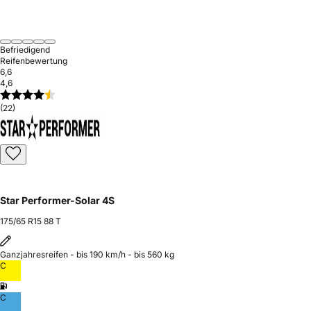
Befriedigend
Reifenbewertung
6,6
4,6
(22)
Star Performer-Solar 4S
175/65 R15 88 T
Ganzjahresreifen - bis 190 km/h - bis 560 kg
C
C