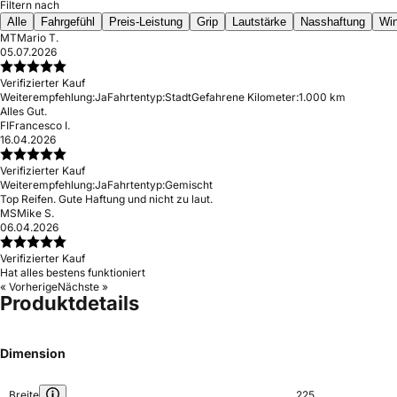
Filtern nach
Alle
Fahrgefühl
Preis-Leistung
Grip
Lautstärke
Nasshaftung
Win
MT
Mario T.
05.07.2026
Verifizierter Kauf
Weiterempfehlung:
Ja
Fahrtentyp:
Stadt
Gefahrene Kilometer:
1.000 km
Alles Gut.
FI
Francesco I.
16.04.2026
Verifizierter Kauf
Weiterempfehlung:
Ja
Fahrtentyp:
Gemischt
Top Reifen. Gute Haftung und nicht zu laut.
MS
Mike S.
06.04.2026
Verifizierter Kauf
Hat alles bestens funktioniert
« Vorherige
Nächste »
Produktdetails
Dimension
Breite
225