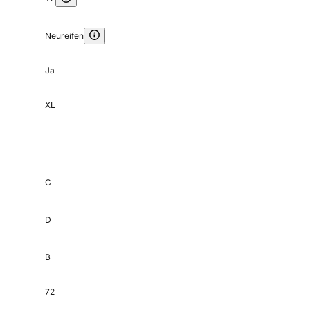
Neureifen
Ja
XL
C
D
B
72