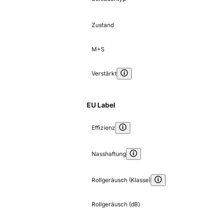
Zustand
M+S
Verstärkt
EU Label
Effizienz
Nasshaftung
Rollgeräusch (Klasse)
Rollgeräusch (dB)