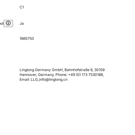
C1
ol
Ja
1665750
Linglong Germany GmbH, Bahnhofstraße 8, 30159
Hannover, Germany, Phone: +49 (0) 173 7530188,
Email: LLG_info@linglong.cn