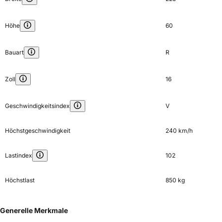
Höhe
60
Bauart
R
Zoll
16
Geschwindigkeitsindex
V
Höchstgeschwindigkeit
240 km/h
Lastindex
102
Höchstlast
850 kg
Generelle Merkmale