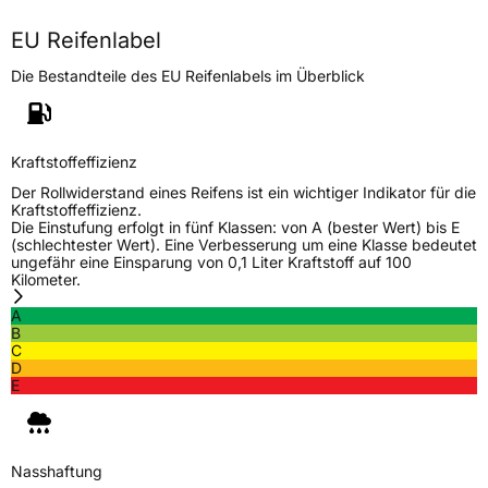
Höchstlast
710 kg
EU Reifenlabel
Generelle Merkmale
Die Bestandteile des EU Reifenlabels im Überblick
Fahrzeugtyp
PKW
Verwendung
Ganzjahresreifen
Modellname
NC 501
Kraftstoffeffizienz
Fahrzeugart
PKW & SUV
Der Rollwiderstand eines Reifens ist ein wichtiger Indikator für die
Kraftstoffeffizienz.
Die Einstufung erfolgt in fünf Klassen: von A (bester Wert) bis E
(schlechtester Wert). Eine Verbesserung um eine Klasse bedeutet
Weitere Eigenschaften
ungefähr eine Einsparung von 0,1 Liter Kraftstoff auf 100
Kilometer.
Schlauchtyp
TL
A
B
Zustand
Neureifen
C
D
E
M+S
Ja
Verstärkt
XL
Nasshaftung