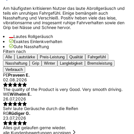
Am häufigsten kritisieren Nutzer das laute Abrollgeräusch und
teils ein unruhiges Fahrgefühl. Einige bemängeln auch
Nasshaftung und Verschleiß. Positiv heben viele das leise,
vibrationsarme und insgesamt ruhige Fahrverhalten sowie den
Grip bei Nässe und Schnee hervor.
Lautes Rollgeräusch
Exaktes Einlenkverhalten
Gute Nasshaftung
Filtern nach
Alle
Lautstärke
Preis-Leistung
Qualität
Fahrgefühl
Nasshaftung
Grip
Winter
Langlebigkeit
Bremsleistung
Verbrauch
PE
Praveen E.
02.08.2026
The quality of the Product is very Good. Very smooth driving.
WE
Wilhelm E.
26.07.2026
Sehr laute Geräusche durch die Reifen
RG
Rüdiger G.
23.07.2026
Alles gut gelaufen gerne wieder.
alle Kundenbewertungen anzeigen