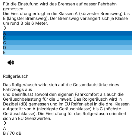
EU Label
Für die Einstufung wird das Bremsen auf nasser Fahrbahn
gemessen.
Die Einstufung erfolgt in die Klassen A (kürzester Bremsweg) bis
Effizienz
C
E (längster Bremsweg). Der Bremsweg verlängert sich je Klasse
um rund 3 bis 6 Meter.
Nasshaftung
C
A
B
C
Rollgeräusch (Klasse)
B
D
E
Rollgeräusch (dB)
70
Fahrzeugklasse
C1
Rollgeräusch
3PMSF / Schneeflockensymbol / Alpine-Symbol
Ja
Das Rollgeräusch wirkt sich auf die Gesamtlautstärke eines
Fahrzeugs aus
und beeinflusst sowohl den eigenen Fahrkomfort als auch die
EPREL ID
2172473
Geräuschbelastung für die Umwelt. Das Rollgeräusch wird in
Dezibel (dB) gemessen und im EU Reifenlabel in die drei Klassen
Allgemeine Produktsicherheit (GPSR)
aufgeteilt: von A (niedrigste Geräuschklasse) bis C (höchste
Geräuschklasse). Die Einstufung für das Rollgeräusch orientiert
sich an EU Grenzwerten.
Herstellerkontakt
TAI - COM, s.r.o., Wanli Tire Co. Ltd 3 Wanli
Road Aotou Town Conghua Guangzhou
A
Guangdong 510940 China,
B
/
70
dB