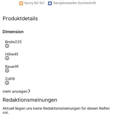
Produktdetails
Dimension
Breite
225
Höhe
45
Bauart
R
Zoll
19
Geschwindigkeitsindex
Y
mehr anzeigen
Redaktionsmeinungen
Lastindex
96
Aktuell liegen uns keine Redaktionsmeinungen für diesen Reifen
vor.