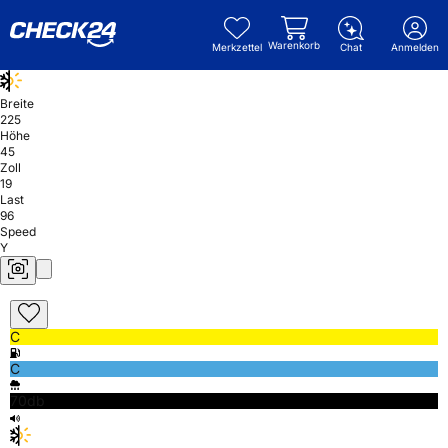
Warenkorb
Merkzettel
Chat
Anmelden
Breite
225
Höhe
45
Zoll
19
Last
96
Speed
Y
C
C
70db