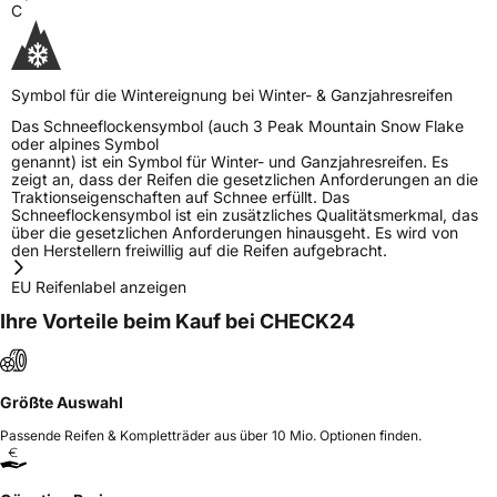
gallenliu@wanlitire.cn
C
Verantwortliche
Zhongce Rubber Europe, Hollerithallee 17
in der EU
30419 Hannover Deutschland, sales@zc-
rubber.com
Symbol für die Wintereignung bei Winter- & Ganzjahresreifen
Das Schneeflockensymbol (auch 3 Peak Mountain Snow Flake
oder alpines Symbol
genannt) ist ein Symbol für Winter- und Ganzjahresreifen. Es
zeigt an, dass der Reifen die gesetzlichen Anforderungen an die
Traktionseigenschaften auf Schnee erfüllt. Das
Schneeflockensymbol ist ein zusätzliches Qualitätsmerkmal, das
über die gesetzlichen Anforderungen hinausgeht. Es wird von
den Herstellern freiwillig auf die Reifen aufgebracht.
EU Reifenlabel anzeigen
Ihre Vorteile beim Kauf bei CHECK24
Größte Auswahl
Passende Reifen & Kompletträder aus über 10 Mio. Optionen finden.