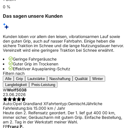
0 %
Das sagen unsere Kunden
Kunden loben vor allem den leisen, vibrationsarmen Lauf sowie
den guten Grip, auch auf nasser Fahrbahn. Einige heben die
sichere Traktion im Schnee und die lange Nutzungsdauer hervor.
Vereinzelt wird eine geringere Traktion bei Schnee erwähnt.
Geringe Fahrgeräusche
Guter Grip im Trockenen
Effektiver Aquaplaning-Schutz
Filtern nach
Alle
Grip
Lautstärke
Nasshaftung
Qualität
Winter
Langlebigkeit
Preis-Leistung
W
Wolf5038
23.06.2026
Auto:
Opel Grandland X
Fahrtentyp:
Gemischt
Jährliche
Fahrleistung:
bis 15.000 km / Jahr
Heute den 2. Reifensatz geordert. Der 1. lief gut 400 00 km,
immer sicher, Geräuscharm mit gutem Grip. Einfache Bestellung,
am 2. Tag in der Werkstatt meiner Wahl.
FP
Franz P.