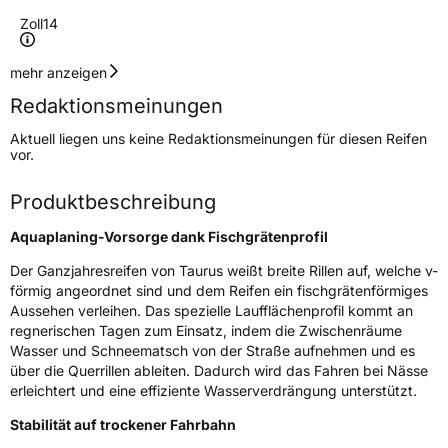
Zoll
14
Geschwindigkeitsindex
T
mehr anzeigen
Redaktionsmeinungen
Höchstgeschwindigkeit
190 km/h
Aktuell liegen uns keine Redaktionsmeinungen für diesen Reifen
Lastindex
84
vor.
Höchstlast
500 kg
Produktbeschreibung
Aquaplaning-Vorsorge dank Fischgrätenprofil
Generelle Merkmale
Der Ganzjahresreifen von Taurus weißt breite Rillen auf, welche v-
Fahrzeugtyp
PKW
förmig angeordnet sind und dem Reifen ein fischgrätenförmiges
Verwendung
Ganzjahresreifen
Aussehen verleihen. Das spezielle Laufflächenprofil kommt an
regnerischen Tagen zum Einsatz, indem die Zwischenräume
Modellname
All Season
Wasser und Schneematsch von der Straße aufnehmen und es
Fahrzeugart
PKW & SUV
über die Querrillen ableiten. Dadurch wird das Fahren bei Nässe
erleichtert und eine effiziente Wasserverdrängung unterstützt.
Stabilität auf trockener Fahrbahn
Weitere Eigenschaften