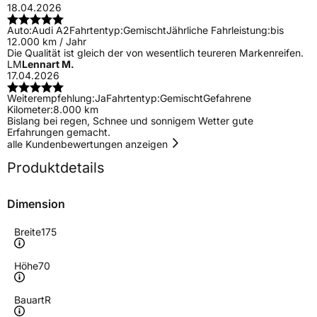
18.04.2026
Auto:
Audi A2
Fahrtentyp:
Gemischt
Jährliche Fahrleistung:
bis
12.000 km / Jahr
Die Qualität ist gleich der von wesentlich teureren Markenreifen.
LM
Lennart M.
17.04.2026
Weiterempfehlung:
Ja
Fahrtentyp:
Gemischt
Gefahrene
Kilometer:
8.000 km
Bislang bei regen, Schnee und sonnigem Wetter gute
Erfahrungen gemacht.
alle Kundenbewertungen anzeigen
Produktdetails
Dimension
Breite
175
Höhe
70
Bauart
R