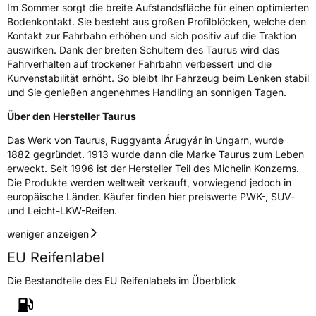
Im Sommer sorgt die breite Aufstandsfläche für einen optimierten
Schlauchtyp
TL
Bodenkontakt. Sie besteht aus großen Profilblöcken, welche den
Kontakt zur Fahrbahn erhöhen und sich positiv auf die Traktion
Zustand
Neureifen
auswirken. Dank der breiten Schultern des Taurus wird das
Fahrverhalten auf trockener Fahrbahn verbessert und die
Kurvenstabilität erhöht. So bleibt Ihr Fahrzeug beim Lenken stabil
M+S
Ja
und Sie genießen angenehmes Handling an sonnigen Tagen.
EU Label
Über den Hersteller Taurus
Effizienz
D
Das Werk von Taurus, Ruggyanta Árugyár in Ungarn, wurde
1882 gegründet. 1913 wurde dann die Marke Taurus zum Leben
erweckt. Seit 1996 ist der Hersteller Teil des Michelin Konzerns.
Nasshaftung
C
Die Produkte werden weltweit verkauft, vorwiegend jedoch in
europäische Länder. Käufer finden hier preiswerte PWK-, SUV-
Rollgeräusch (Klasse)
B
und Leicht-LKW-Reifen.
weniger anzeigen
Rollgeräusch (dB)
69
EU Reifenlabel
Fahrzeugklasse
C1
Die Bestandteile des EU Reifenlabels im Überblick
3PMSF / Schneeflockensymbol / Alpine-Symbol
Ja