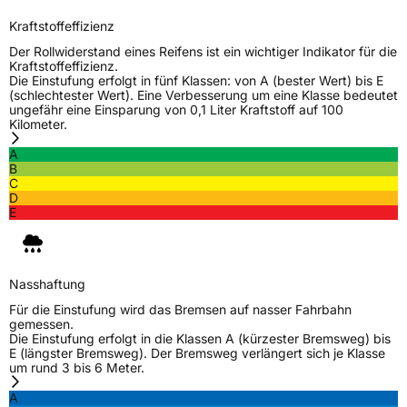
EPREL ID
1007056
Kraftstoffeffizienz
Der Rollwiderstand eines Reifens ist ein wichtiger Indikator für die
Allgemeine Produktsicherheit (GPSR)
Kraftstoffeffizienz.
Die Einstufung erfolgt in fünf Klassen: von A (bester Wert) bis E
Herstellerkontakt
MANUFACTURE FRANCAISE DES
(schlechtester Wert). Eine Verbesserung um eine Klasse bedeutet
PNEUMATIQUES MICHELIN, place des
ungefähr eine Einsparung von 0,1 Liter Kraftstoff auf 100
Carmes-Déchaux 23 63000 Clermont-
Kilometer.
Ferrand Frankreich, contact@tc.michelin.eu
A
B
C
D
E
Nasshaftung
Für die Einstufung wird das Bremsen auf nasser Fahrbahn
gemessen.
Die Einstufung erfolgt in die Klassen A (kürzester Bremsweg) bis
E (längster Bremsweg). Der Bremsweg verlängert sich je Klasse
um rund 3 bis 6 Meter.
A