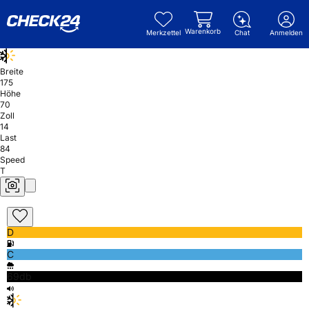
Warenkorb
Merkzettel
Chat
Anmelden
Breite
175
Höhe
70
Zoll
14
Last
84
Speed
T
D
C
69db