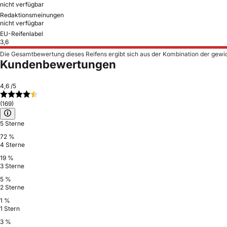
nicht verfügbar
Redaktionsmeinungen
nicht verfügbar
EU-Reifenlabel
3,6
Die Gesamtbewertung dieses Reifens ergibt sich aus der Kombination der gewi
Kundenbewertungen
4,6
/5
(169)
5 Sterne
72 %
4 Sterne
19 %
3 Sterne
5 %
2 Sterne
1 %
1 Stern
3 %