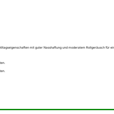
 Alltagseigenschaften mit guter Nasshaftung und moderatem Rollgeräusch für ei
ten.
ten.