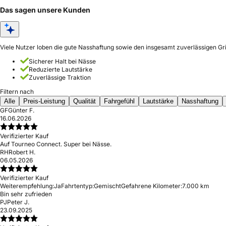
Das sagen unsere Kunden
Viele Nutzer loben die gute Nasshaftung sowie den insgesamt zuverlässigen Grip
Sicherer Halt bei Nässe
Reduzierte Lautstärke
Zuverlässige Traktion
Filtern nach
Alle
Preis-Leistung
Qualität
Fahrgefühl
Lautstärke
Nasshaftung
GF
Günter F.
16.06.2026
Verifizierter Kauf
Auf Tourneo Connect. Super bei Nässe.
RH
Robert H.
06.05.2026
Verifizierter Kauf
Weiterempfehlung:
Ja
Fahrtentyp:
Gemischt
Gefahrene Kilometer:
7.000 km
Bin sehr zufrieden
PJ
Peter J.
23.09.2025