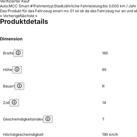
Verifizierter Kauf
Auto:
MCC Smart #1
Fahrtentyp:
Stadt
Jährliche Fahrleistung:
bis 3.000 km / Jahr
Das Produkt für das Fahrzeug smart mc 01 ist ok da das Fahrzeug nur an und a
« Vorherige
Nächste »
Produktdetails
Dimension
Breite
165
Höhe
65
Bauart
R
Zoll
14
Geschwindigkeitsindex
T
Höchstgeschwindigkeit
190 km/h