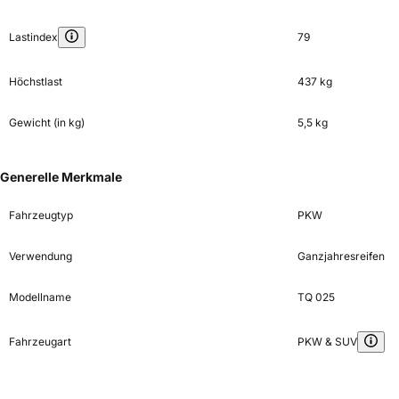
Lastindex
79
Höchstlast
437 kg
Gewicht (in kg)
5,5 kg
Generelle Merkmale
Fahrzeugtyp
PKW
Verwendung
Ganzjahresreifen
Modellname
TQ 025
Fahrzeugart
PKW & SUV