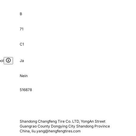
B
71
C1
ol
Ja
Nein
516878
Shandong Changfeng Tire Co. LTD, YongAn Street
Guangrao County Dongying City Shandong Province
China, liu.yang@hengfengtires.com