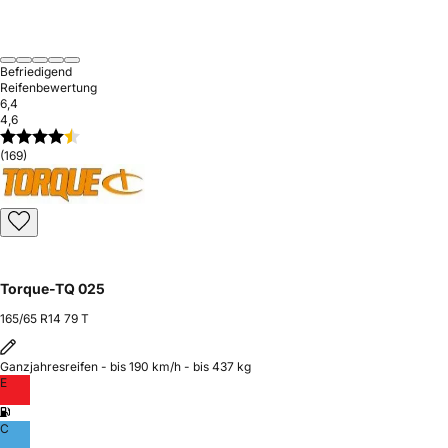
Befriedigend
Reifenbewertung
6,4
4,6
(169)
Torque-TQ 025
165/65 R14 79 T
Ganzjahresreifen - bis 190 km/h - bis 437 kg
E
C