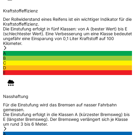
EPREL ID
516859
Kraftstoffeffizienz
Allgemeine Produktsicherheit (GPSR)
Der Rollwiderstand eines Reifens ist ein wichtiger Indikator für die
Kraftstoffeffizienz.
Die Einstufung erfolgt in fünf Klassen: von A (bester Wert) bis E
Herstellerkontakt
Shandong Changfeng Tire Co. LTD, YongAn
(schlechtester Wert). Eine Verbesserung um eine Klasse bedeutet
Street Guangrao County Dongying City
ungefähr eine Einsparung von 0,1 Liter Kraftstoff auf 100
Shandong Province China,
Kilometer.
liu.yang@hengfengtires.com
A
Verantwortliche
SHG Consulting, YongAn Street Guangrao
B
in der EU
County Dongying City Shandong Province
C
China, liu.yang@hengfengtires.com
D
E
Nasshaftung
Für die Einstufung wird das Bremsen auf nasser Fahrbahn
gemessen.
Die Einstufung erfolgt in die Klassen A (kürzester Bremsweg) bis
E (längster Bremsweg). Der Bremsweg verlängert sich je Klasse
um rund 3 bis 6 Meter.
A