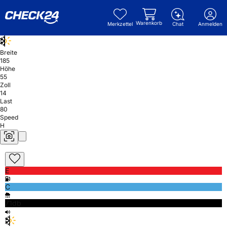
Warenkorb
Merkzettel
Chat
Anmelden
Breite
185
Höhe
55
Zoll
14
Last
80
Speed
H
E
C
71db