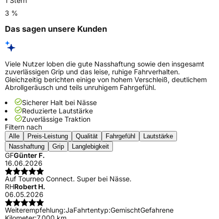
1 Stern
3 %
Das sagen unsere Kunden
Viele Nutzer loben die gute Nasshaftung sowie den insgesamt
zuverlässigen Grip und das leise, ruhige Fahrverhalten.
Gleichzeitig berichten einige von hohem Verschleiß, deutlichem
Abrollgeräusch und teils unruhigem Fahrgefühl.
Sicherer Halt bei Nässe
Reduzierte Lautstärke
Zuverlässige Traktion
Filtern nach
Alle
Preis-Leistung
Qualität
Fahrgefühl
Lautstärke
Nasshaftung
Grip
Langlebigkeit
GF
Günter F.
16.06.2026
Auf Tourneo Connect. Super bei Nässe.
RH
Robert H.
06.05.2026
Weiterempfehlung:
Ja
Fahrtentyp:
Gemischt
Gefahrene
Kilometer:
7.000 km