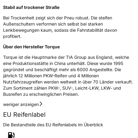
Stabil auf trockener Straße
Zustand
Neureifen
Bei Trockenheit zeigt sich der Pneu robust. Die steifen
Außenschultern verformen sich selbst bei starken
M+S
Ja
Lenkbewegungen kaum, sodass die Fahrstabilität davon
profitiert.
EU Label
Über den Hersteller Torque
Effizienz
E
Torque ist die Hauptmarke der TIA Group aus England, welche
eine Produktionsstätte in China unterhält. Diese wurde 1995
Nasshaftung
C
gegründet und beschäftigt mehr als 6000 Angestellte. Die
jährlich 12 Millionen PKW-Reifen und 4 Millionen
Rollgeräusch (Klasse)
B
Nutzfahrzeugreifen werden weltweit in über 70 Länder verkauft.
Zum Sortiment zählen PKW-, SUV-, Leicht-LKW, LKW- und
Busreifen zu erschwinglichen Preisen.
Rollgeräusch (dB)
71
weniger anzeigen
Fahrzeugklasse
C1
EU Reifenlabel
3PMSF / Schneeflockensymbol / Alpine-Symbol
Ja
Die Bestandteile des EU Reifenlabels im Überblick
Eisgrip
Nein