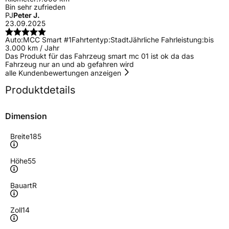
Bin sehr zufrieden
PJ
Peter J.
23.09.2025
Auto:
MCC Smart #1
Fahrtentyp:
Stadt
Jährliche Fahrleistung:
bis
3.000 km / Jahr
Das Produkt für das Fahrzeug smart mc 01 ist ok da das
Fahrzeug nur an und ab gefahren wird
alle Kundenbewertungen anzeigen
Produktdetails
Dimension
Breite
185
Höhe
55
Bauart
R
Zoll
14