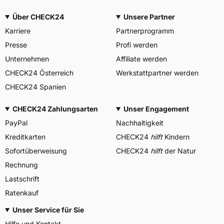
Über CHECK24
Unsere Partner
Karriere
Partnerprogramm
Presse
Profi werden
Unternehmen
Affiliate werden
CHECK24 Österreich
Werkstattpartner werden
CHECK24 Spanien
CHECK24 Zahlungsarten
Unser Engagement
PayPal
Nachhaltigkeit
Kreditkarten
CHECK24
hilft
Kindern
Sofortüberweisung
CHECK24
hilft
der Natur
Rechnung
Lastschrift
Ratenkauf
Unser Service für Sie
Hilfe und Kontakt