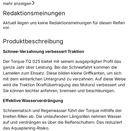
Geschwindigkeitsindex
H
mehr anzeigen
Redaktionsmeinungen
Höchstgeschwindigkeit
210 km/h
Aktuell liegen uns keine Redaktionsmeinungen für diesen Reifen
Lastindex
80
vor.
Höchstlast
450 kg
Produktbeschreibung
Gewicht (in kg)
6,7 kg
Schnee-Verzahnung verbessert Traktion
Generelle Merkmale
Der Torque TQ 025 bietet mit seinem ausgeprägten Profil das
ganze Jahr über Leistung. Bei der Schneefahrt kommen die
Fahrzeugtyp
PKW
Lamellen zum Einsatz. Diese bilden kleine Griffkanten, um sich
mit dem winterlichen Untergrund zu verzahnen. Auf diese Weise
Verwendung
Ganzjahresreifen
wird die Traktion (Kraftübertragung des Motors) verbessert und
Modellname
TQ 025
Sie können leichter anfahren, bremsen und beschleunigen.
Fahrzeugart
PKW & SUV
Effektive Wasserverdrängung
Schneematsch und Regenwasser führt der Torque mithilfe der
Weitere Eigenschaften
breiten Rillen ab. Die umlaufenden Längsrillen nehmen Wasser
auf und verdrängen es über die Reifenschultern. Das reduziert
Schlauchtyp
TL
das Aquaplaning-Risiko.