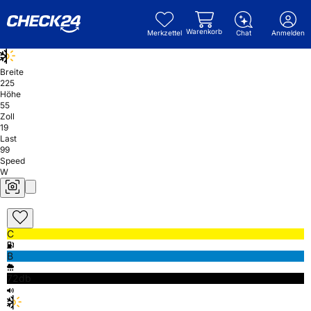
Warenkorb
Merkzettel
Chat
Anmelden
Breite
225
Höhe
55
Zoll
19
Last
99
Speed
W
C
B
72db