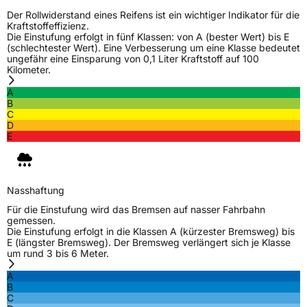
Modellname
X All Climate TF2
Der Rollwiderstand eines Reifens ist ein wichtiger Indikator für die
Kraftstoffeffizienz.
Fahrzeugart
PKW & SUV
Die Einstufung erfolgt in fünf Klassen: von A (bester Wert) bis E
(schlechtester Wert). Eine Verbesserung um eine Klasse bedeutet
ungefähr eine Einsparung von 0,1 Liter Kraftstoff auf 100
Kilometer.
Weitere Eigenschaften
A
Schlauchtyp
TL
B
C
D
Zustand
Neureifen
E
M+S
Ja
Nasshaftung
EU Label
Für die Einstufung wird das Bremsen auf nasser Fahrbahn
gemessen.
Effizienz
C
Die Einstufung erfolgt in die Klassen A (kürzester Bremsweg) bis
E (längster Bremsweg). Der Bremsweg verlängert sich je Klasse
um rund 3 bis 6 Meter.
Nasshaftung
B
A
B
Rollgeräusch (Klasse)
B
C