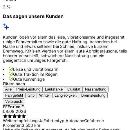
3 %
Das sagen unsere Kunden
Kunden loben vor allem das leise, vibrationsarme und insgesamt
ruhige Fahrverhalten sowie die gute Haftung, besonders bei
Nässe und etwas seltener bei Schnee, inklusive kurzem
Bremsweg. Kritisiert werden vor allem laute Abrollgeräusche, teils
höherer Verschleiß, schwächere Nasshaftung und ein
gelegentlich unruhiges Fahrgefühl.
Leise und vibrationsarm
Gute Traktion im Regen
Gute Kurvenlage
Filtern nach
Alle
Preis-Leistung
Lautstärke
Qualität
Nasshaftung
Fahrgefühl
Grip
Winter
Langlebigkeit
Bremsleistung
Verbrauch
EF
Enrico F.
08.08.2026
Weiterempfehlung:
Ja
Fahrtentyp:
Autobahn
Gefahrene
Kilometer:
3.500 km
Habe die Reifen drauf gemacht, da ich eine große Reise nach