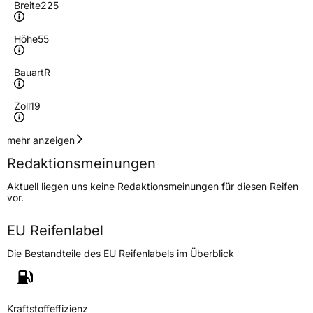
Breite
225
Höhe
55
Bauart
R
Zoll
19
Geschwindigkeitsindex
W
mehr anzeigen
Redaktionsmeinungen
Höchstgeschwindigkeit
270 km/h
Aktuell liegen uns keine Redaktionsmeinungen für diesen Reifen
Lastindex
99
vor.
Höchstlast
775 kg
EU Reifenlabel
Die Bestandteile des EU Reifenlabels im Überblick
Generelle Merkmale
Fahrzeugtyp
PKW
Verwendung
Ganzjahresreifen
Kraftstoffeffizienz