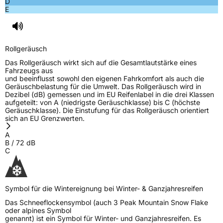
D
E
Rollgeräusch (dB)
72
Fahrzeugklasse
C1
Rollgeräusch
3PMSF / Schneeflockensymbol / Alpine-Symbol
Ja
Das Rollgeräusch wirkt sich auf die Gesamtlautstärke eines
Fahrzeugs aus
EPREL ID
1065572
und beeinflusst sowohl den eigenen Fahrkomfort als auch die
Geräuschbelastung für die Umwelt. Das Rollgeräusch wird in
Allgemeine Produktsicherheit (GPSR)
Dezibel (dB) gemessen und im EU Reifenlabel in die drei Klassen
aufgeteilt: von A (niedrigste Geräuschklasse) bis C (höchste
Geräuschklasse). Die Einstufung für das Rollgeräusch orientiert
Herstellerkontakt
TOURADOR, Haier Road Lao Shan District
sich an EU Grenzwerten.
Qingdao China, ZOE.LI@OTAITIRE.COM
A
Verantwortliche
Zhongce Rubber Europe, Hollerithallee 17
B
/
72
dB
in der EU
30419 Hannover Deutschland, sales@zc-
C
rubber.com
Symbol für die Wintereignung bei Winter- & Ganzjahresreifen
Das Schneeflockensymbol (auch 3 Peak Mountain Snow Flake
oder alpines Symbol
genannt) ist ein Symbol für Winter- und Ganzjahresreifen. Es