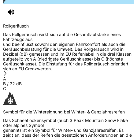
E
Rollgeräusch (Klasse)
B
Rollgeräusch (dB)
72
Rollgeräusch
Fahrzeugklasse
C1
Das Rollgeräusch wirkt sich auf die Gesamtlautstärke eines
Fahrzeugs aus
3PMSF / Schneeflockensymbol / Alpine-Symbol
Ja
und beeinflusst sowohl den eigenen Fahrkomfort als auch die
Geräuschbelastung für die Umwelt. Das Rollgeräusch wird in
Dezibel (dB) gemessen und im EU Reifenlabel in die drei Klassen
EPREL ID
1065377
aufgeteilt: von A (niedrigste Geräuschklasse) bis C (höchste
Geräuschklasse). Die Einstufung für das Rollgeräusch orientiert
Allgemeine Produktsicherheit (GPSR)
sich an EU Grenzwerten.
A
Herstellerkontakt
TOURADOR, Haier Road Lao Shan District
B
/
72
dB
Qingdao China, ZOE.LI@OTAITIRE.COM
C
Verantwortliche
Zhongce Rubber Europe, Hollerithallee 17
in der EU
30419 Hannover Deutschland, sales@zc-
rubber.com
Symbol für die Wintereignung bei Winter- & Ganzjahresreifen
Das Schneeflockensymbol (auch 3 Peak Mountain Snow Flake
oder alpines Symbol
genannt) ist ein Symbol für Winter- und Ganzjahresreifen. Es
zeigt an, dass der Reifen die gesetzlichen Anforderungen an die