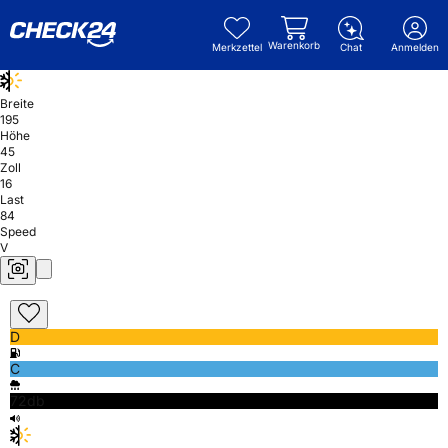
Warenkorb
Merkzettel
Chat
Anmelden
Breite
195
Höhe
45
Zoll
16
Last
84
Speed
V
D
C
72db