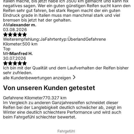
Italien mache, bis jetzt habe ich 3500 km gemacht und kann nix
negatives sagen. Wer ein guten günstigen Reifen sucht kann den
Reifen sehr gut fahren, bei stark Regen macht der ein guten
Eindruck grade in Italien muss man manchmal stark und viel
bremsen bis jetzt hat der gehalten.
AM
alexander m.
03.08.2026
Weiterempfehlung:
Ja
Fahrtentyp:
Überland
Gefahrene
Kilometer:
500 km
Top
MH
Manfred H.
30.07.2026
Ich bin mit der Qualität und dem Laufverhalten der Reifen bisher
sehr zufrieden.
alle Kundenbewertungen anzeigen
Von unseren Kunden getestet
Gefahrene Kilometer
770.327 km
Im Vergleich zu anderen Ganzjahresreifen schneidet dieser
Reifen bei der Langlebigkeit deutlich schwächer ab, zeigt im
Winter eine deutlich schlechtere Performance und wird auch
beim Fahrgefühl schlechter bewertet.