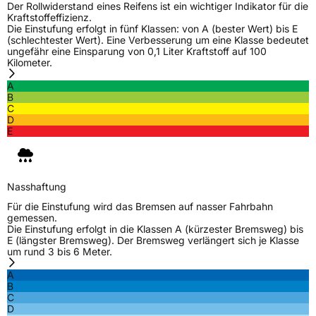
Modellname
X All Climate TF2
Der Rollwiderstand eines Reifens ist ein wichtiger Indikator für die
Kraftstoffeffizienz.
Fahrzeugart
PKW & SUV
Die Einstufung erfolgt in fünf Klassen: von A (bester Wert) bis E
(schlechtester Wert). Eine Verbesserung um eine Klasse bedeutet
ungefähr eine Einsparung von 0,1 Liter Kraftstoff auf 100
Kilometer.
Weitere Eigenschaften
A
Schlauchtyp
TL
B
C
D
Zustand
Neureifen
E
M+S
Ja
Verstärkt
XL
Nasshaftung
Für die Einstufung wird das Bremsen auf nasser Fahrbahn
gemessen.
EU Label
Die Einstufung erfolgt in die Klassen A (kürzester Bremsweg) bis
E (längster Bremsweg). Der Bremsweg verlängert sich je Klasse
um rund 3 bis 6 Meter.
Effizienz
D
A
B
Nasshaftung
C
C
D