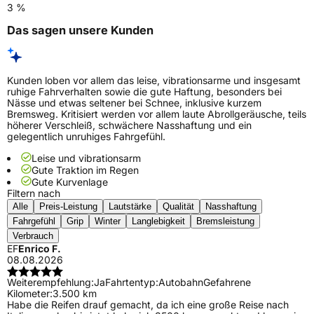
3 %
Das sagen unsere Kunden
Kunden loben vor allem das leise, vibrationsarme und insgesamt
ruhige Fahrverhalten sowie die gute Haftung, besonders bei
Nässe und etwas seltener bei Schnee, inklusive kurzem
Bremsweg. Kritisiert werden vor allem laute Abrollgeräusche, teils
höherer Verschleiß, schwächere Nasshaftung und ein
gelegentlich unruhiges Fahrgefühl.
Leise und vibrationsarm
Gute Traktion im Regen
Gute Kurvenlage
Filtern nach
Alle
Preis-Leistung
Lautstärke
Qualität
Nasshaftung
Fahrgefühl
Grip
Winter
Langlebigkeit
Bremsleistung
Verbrauch
EF
Enrico F.
08.08.2026
Weiterempfehlung:
Ja
Fahrtentyp:
Autobahn
Gefahrene
Kilometer:
3.500 km
Habe die Reifen drauf gemacht, da ich eine große Reise nach