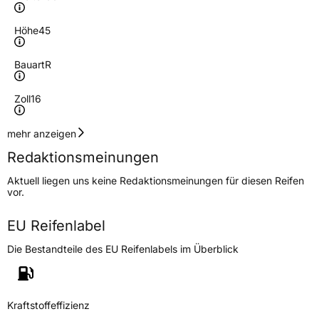
Höhe
45
Bauart
R
Zoll
16
Geschwindigkeitsindex
V
mehr anzeigen
Redaktionsmeinungen
Höchstgeschwindigkeit
240 km/h
Aktuell liegen uns keine Redaktionsmeinungen für diesen Reifen
Lastindex
84
vor.
Höchstlast
500 kg
EU Reifenlabel
Die Bestandteile des EU Reifenlabels im Überblick
Generelle Merkmale
Fahrzeugtyp
PKW
Verwendung
Ganzjahresreifen
Kraftstoffeffizienz