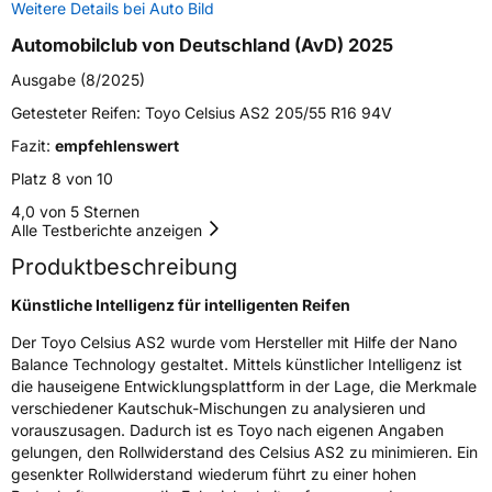
Weitere Details bei Auto Bild
Weitere Eigenschaften
Automobilclub von Deutschland (AvD) 2025
Schlauchtyp
TL
Ausgabe (8/2025)
Zustand
Neureifen
Getesteter Reifen:
Toyo Celsius AS2 205/55 R16 94V
Fazit:
empfehlenswert
M+S
Ja
Platz 8 von 10
EU Label
4,0 von 5 Sternen
Alle Testberichte anzeigen
Effizienz
C
Produktbeschreibung
Nasshaftung
B
Künstliche Intelligenz für intelligenten Reifen
Der Toyo Celsius AS2 wurde vom Hersteller mit Hilfe der Nano
Rollgeräusch (Klasse)
B
Balance Technology gestaltet. Mittels künstlicher Intelligenz ist
die hauseigene Entwicklungsplattform in der Lage, die Merkmale
Rollgeräusch (dB)
71
verschiedener Kautschuk-Mischungen zu analysieren und
vorauszusagen. Dadurch ist es Toyo nach eigenen Angaben
Fahrzeugklasse
C1
gelungen, den Rollwiderstand des Celsius AS2 zu minimieren. Ein
gesenkter Rollwiderstand wiederum führt zu einer hohen