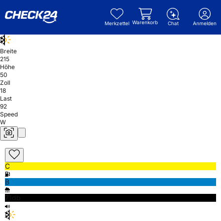
Warenkorb
Merkzettel
Chat
Anmelden
Breite
215
Höhe
50
Zoll
18
Last
92
Speed
W
C
B
71db