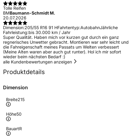
Tolle Reifen
BM
Baumann-Schmidt M.
20.07.2026
Dimension:
205/55 R16 91 H
Fahrtentyp:
Autobahn
Jährliche
Fahrleistung:
bis 30.000 km / Jahr
Super Qualität. Haben mich vor kurzen gut durch ein ganz
regnerisches Unwetter gebracht. Montieren war sehr leicht und
die Fahreigenschaft meines Passats um Welten verbessert
(Meine Alten waren aber auch gut runter). Hol ich mir sofort
wieder beim nächsten Bedarf :)
alle Kundenbewertungen anzeigen
Produktdetails
Dimension
Breite
215
Höhe
50
Bauart
R