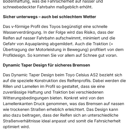
3PMSF / Schneeflockensymbol / Alpine-Symbol
Ja
Bodenhaftung, was die Fahrsicherheit auf nasser und
schneebedeckter Fahrbahn maßgeblich erhöht.
EPREL ID
1087754
Sicher unterwegs – auch bei schlechtem Wetter
Allgemeine Produktsicherheit (GPSR)
Das v-förmige Profil des Toyos begünstigt eine schnelle
Wasserverdrängung. In der Folge wird das Risiko, dass der
Herstellerkontakt
Toyo Tire Europe GmbH, Halskestrasse 3-5
Reifen auf nasser Fahrbahn aufschwimmt, minimiert und die
47877 Willich Deutschland,www.toyotire.eu,
Gefahr von Aquaplaning abgemildert. Auch die Traktion (=
technik-service@toyo-tire.de
Übertragung der Motorleistung in Bewegung) profitiert von dem
Profildesign. So kommen Sie vor allem auf Schnee gut voran.
Dynamic Taper Design für sicheres Bremsen
Das Dynamic Taper Design beim Toyo Celsius AS2 bezieht sich
auf die spezielle Konstruktion des Reifenprofils. Dabei werden die
Rillen und Lamellen im Profil so gestaltet, dass sie eine
zuverlässige Haftung und Traktion bei verschiedenen
Witterungsbedingungen bieten. Konkret wird von den
Lamellenkanten Druck genommen, was das Bremsen auf nassen
wie trockenen Straßen erheblich erleichtert. Das Design kann
also dazu beitragen, dass der Reifen sich an unterschiedliche
Straßenverhältnisse ideal anpasst und somit die Fahrsicherheit
optimiert wird.