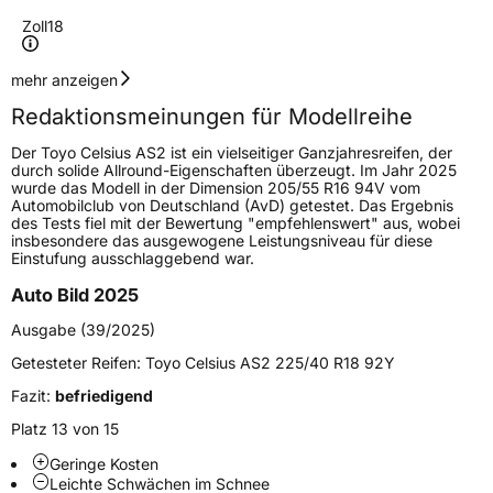
Zoll
18
Geschwindigkeitsindex
W
mehr anzeigen
Redaktionsmeinungen für Modellreihe
Höchstgeschwindigkeit
270 km/h
Der Toyo Celsius AS2 ist ein vielseitiger Ganzjahresreifen, der
Lastindex
92
durch solide Allround-Eigenschaften überzeugt. Im Jahr 2025
wurde das Modell in der Dimension 205/55 R16 94V vom
Automobilclub von Deutschland (AvD) getestet. Das Ergebnis
Höchstlast
630 kg
des Tests fiel mit der Bewertung "empfehlenswert" aus, wobei
insbesondere das ausgewogene Leistungsniveau für diese
Gewicht (in kg)
10,61 kg
Einstufung ausschlaggebend war.
Auto Bild 2025
Generelle Merkmale
Ausgabe (39/2025)
Fahrzeugtyp
PKW
Getesteter Reifen:
Toyo Celsius AS2 225/40 R18 92Y
Verwendung
Ganzjahresreifen
Fazit:
befriedigend
Modellname
Celsius AS2
Platz 13 von 15
Fahrzeugart
PKW & SUV
Geringe Kosten
Leichte Schwächen im Schnee