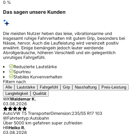
0 %
Das sagen unsere Kunden
Die meisten Nutzer heben das leise, vibrationsarme und
insgesamt ruhige Fahrverhalten mit gutem Grip, besonders bei
Nässe, hervor. Auch die Laufleistung wird vereinzelt positiv
erwähnt. Einige bemängeln jedoch lauter werdende
Abrollgeräusche, höheren Verschleiß und ein gelegentlich
unruhiges Fahrgefühl.
Reduzierte Lautstärke
Spurtreu
Stabiles Kurvenverhalten
Filtern nach
Alle
Lautstärke
Fahrgefühl
Grip
Nasshaftung
Preis-Leistung
Langlebigkeit
Qualität
WK
Waldemar K.
03.08.2026
Auto:
VW T5 Transporter
Dimension:
235/55 R17 103
W
Fahrtentyp:
Autobahn
Über 5000 km gefahren super zufrieden
HR
Heiko R.
03.08.2026