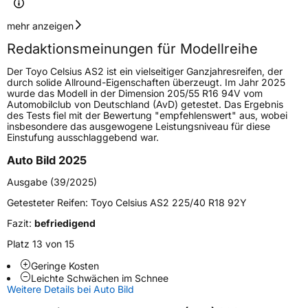
Geschwindigkeitsindex
V
mehr anzeigen
Redaktionsmeinungen für Modellreihe
Höchstgeschwindigkeit
240 km/h
Der Toyo Celsius AS2 ist ein vielseitiger Ganzjahresreifen, der
Lastindex
104
durch solide Allround-Eigenschaften überzeugt. Im Jahr 2025
wurde das Modell in der Dimension 205/55 R16 94V vom
Automobilclub von Deutschland (AvD) getestet. Das Ergebnis
Höchstlast
900 kg
des Tests fiel mit der Bewertung "empfehlenswert" aus, wobei
insbesondere das ausgewogene Leistungsniveau für diese
Einstufung ausschlaggebend war.
Generelle Merkmale
Auto Bild 2025
Fahrzeugtyp
PKW
Ausgabe (39/2025)
Verwendung
Ganzjahresreifen
Getesteter Reifen:
Toyo Celsius AS2 225/40 R18 92Y
Modellname
Celsius AS2
Fazit:
befriedigend
Fahrzeugart
PKW & SUV
Platz 13 von 15
Geringe Kosten
Weitere Eigenschaften
Leichte Schwächen im Schnee
Weitere Details bei Auto Bild
Schlauchtyp
TL