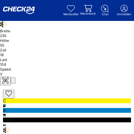
Warenkorb
Merkzettel
Chat
Anmelden
Breite
235
Höhe
55
Zoll
18
Last
104
Speed
V
C
B
71db