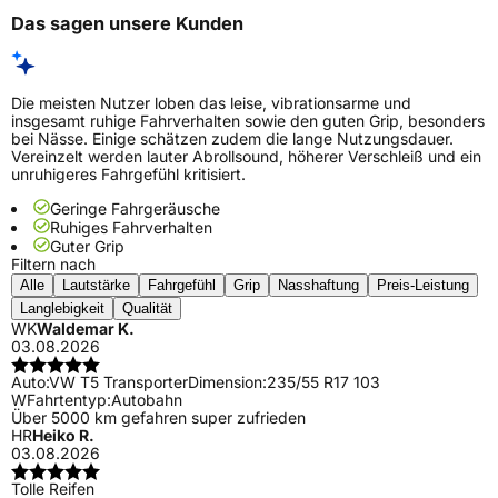
Das sagen unsere Kunden
Die meisten Nutzer loben das leise, vibrationsarme und
insgesamt ruhige Fahrverhalten sowie den guten Grip, besonders
bei Nässe. Einige schätzen zudem die lange Nutzungsdauer.
Vereinzelt werden lauter Abrollsound, höherer Verschleiß und ein
unruhigeres Fahrgefühl kritisiert.
Geringe Fahrgeräusche
Ruhiges Fahrverhalten
Guter Grip
Filtern nach
Alle
Lautstärke
Fahrgefühl
Grip
Nasshaftung
Preis-Leistung
Langlebigkeit
Qualität
WK
Waldemar K.
03.08.2026
Auto:
VW T5 Transporter
Dimension:
235/55 R17 103
W
Fahrtentyp:
Autobahn
Über 5000 km gefahren super zufrieden
HR
Heiko R.
03.08.2026
Tolle Reifen