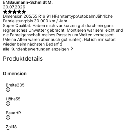
BM
Baumann-Schmidt M.
20.07.2026
Dimension:
205/55 R16 91 H
Fahrtentyp:
Autobahn
Jährliche
Fahrleistung:
bis 30.000 km / Jahr
Super Qualität. Haben mich vor kurzen gut durch ein ganz
regnerisches Unwetter gebracht. Montieren war sehr leicht und
die Fahreigenschaft meines Passats um Welten verbessert
(Meine Alten waren aber auch gut runter). Hol ich mir sofort
wieder beim nächsten Bedarf :)
alle Kundenbewertungen anzeigen
Produktdetails
Dimension
Breite
235
Höhe
55
Bauart
R
Zoll
18