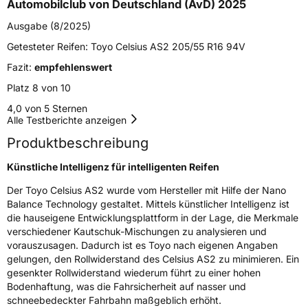
Automobilclub von Deutschland (AvD) 2025
Zustand
Neureifen
Ausgabe (8/2025)
Getesteter Reifen:
Toyo Celsius AS2 205/55 R16 94V
M+S
Ja
Fazit:
empfehlenswert
Verstärkt
XL
Platz 8 von 10
4,0 von 5 Sternen
Felgenschutz
FP
Alle Testberichte anzeigen
Produktbeschreibung
EU Label
Künstliche Intelligenz für intelligenten Reifen
Effizienz
C
Der Toyo Celsius AS2 wurde vom Hersteller mit Hilfe der Nano
Balance Technology gestaltet. Mittels künstlicher Intelligenz ist
Nasshaftung
B
die hauseigene Entwicklungsplattform in der Lage, die Merkmale
verschiedener Kautschuk-Mischungen zu analysieren und
Rollgeräusch (Klasse)
B
vorauszusagen. Dadurch ist es Toyo nach eigenen Angaben
gelungen, den Rollwiderstand des Celsius AS2 zu minimieren. Ein
gesenkter Rollwiderstand wiederum führt zu einer hohen
Rollgeräusch (dB)
71
Bodenhaftung, was die Fahrsicherheit auf nasser und
Fahrzeugklasse
C1
schneebedeckter Fahrbahn maßgeblich erhöht.