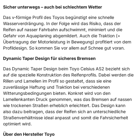
Sicher unterwegs – auch bei schlechtem Wetter
3PMSF / Schneeflockensymbol / Alpine-Symbol
Ja
Das v-förmige Profil des Toyos begünstigt eine schnelle
Wasserverdrängung. In der Folge wird das Risiko, dass der
Eisgrip
Nein
Reifen auf nasser Fahrbahn aufschwimmt, minimiert und die
EPREL ID
1007528
Gefahr von Aquaplaning abgemildert. Auch die Traktion (=
Übertragung der Motorleistung in Bewegung) profitiert von dem
Allgemeine Produktsicherheit (GPSR)
Profildesign. So kommen Sie vor allem auf Schnee gut voran.
Dynamic Taper Design für sicheres Bremsen
Herstellerkontakt
Toyo Tire Europe GmbH, Halskestrasse 3-5
47877 Willich Deutschland,www.toyotire.eu,
technik-service@toyo-tire.de
Das Dynamic Taper Design beim Toyo Celsius AS2 bezieht sich
auf die spezielle Konstruktion des Reifenprofils. Dabei werden die
Rillen und Lamellen im Profil so gestaltet, dass sie eine
zuverlässige Haftung und Traktion bei verschiedenen
Witterungsbedingungen bieten. Konkret wird von den
Lamellenkanten Druck genommen, was das Bremsen auf nassen
wie trockenen Straßen erheblich erleichtert. Das Design kann
also dazu beitragen, dass der Reifen sich an unterschiedliche
Straßenverhältnisse ideal anpasst und somit die Fahrsicherheit
optimiert wird.
Über den Hersteller Toyo