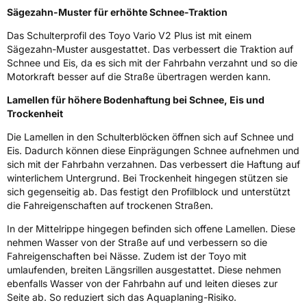
Fahrzeugart
PKW & SUV
Sägezahn-Muster für erhöhte Schnee-Traktion
Das Schulterprofil des Toyo Vario V2 Plus ist mit einem
Weitere Eigenschaften
Sägezahn-Muster ausgestattet. Das verbessert die Traktion auf
Schnee und Eis, da es sich mit der Fahrbahn verzahnt und so die
Schlauchtyp
TL
Motorkraft besser auf die Straße übertragen werden kann.
Lamellen für höhere Bodenhaftung bei Schnee, Eis und
Zustand
Neureifen
Trockenheit
M+S
Ja
Die Lamellen in den Schulterblöcken öffnen sich auf Schnee und
Eis. Dadurch können diese Einprägungen Schnee aufnehmen und
EU Label
sich mit der Fahrbahn verzahnen. Das verbessert die Haftung auf
winterlichem Untergrund. Bei Trockenheit hingegen stützen sie
sich gegenseitig ab. Das festigt den Profilblock und unterstützt
Effizienz
E
die Fahreigenschaften auf trockenen Straßen.
Nasshaftung
D
In der Mittelrippe hingegen befinden sich offene Lamellen. Diese
nehmen Wasser von der Straße auf und verbessern so die
Fahreigenschaften bei Nässe. Zudem ist der Toyo mit
Rollgeräusch (Klasse)
B
umlaufenden, breiten Längsrillen ausgestattet. Diese nehmen
ebenfalls Wasser von der Fahrbahn auf und leiten dieses zur
Rollgeräusch (dB)
70
Seite ab. So reduziert sich das Aquaplaning-Risiko.