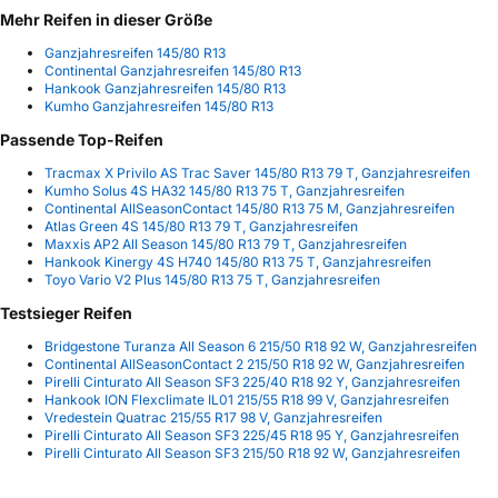
Mehr Reifen in dieser Größe
Ganzjahresreifen 145/80 R13
Continental Ganzjahresreifen 145/80 R13
Hankook Ganzjahresreifen 145/80 R13
Kumho Ganzjahresreifen 145/80 R13
Passende Top-Reifen
Tracmax X Privilo AS Trac Saver 145/80 R13 79 T, Ganzjahresreifen
Kumho Solus 4S HA32 145/80 R13 75 T, Ganzjahresreifen
Continental AllSeasonContact 145/80 R13 75 M, Ganzjahresreifen
Atlas Green 4S 145/80 R13 79 T, Ganzjahresreifen
Maxxis AP2 All Season 145/80 R13 79 T, Ganzjahresreifen
Hankook Kinergy 4S H740 145/80 R13 75 T, Ganzjahresreifen
Toyo Vario V2 Plus 145/80 R13 75 T, Ganzjahresreifen
Testsieger Reifen
Bridgestone Turanza All Season 6 215/50 R18 92 W, Ganzjahresreifen
Continental AllSeasonContact 2 215/50 R18 92 W, Ganzjahresreifen
Pirelli Cinturato All Season SF3 225/40 R18 92 Y, Ganzjahresreifen
Hankook ION Flexclimate IL01 215/55 R18 99 V, Ganzjahresreifen
Vredestein Quatrac 215/55 R17 98 V, Ganzjahresreifen
Pirelli Cinturato All Season SF3 225/45 R18 95 Y, Ganzjahresreifen
Pirelli Cinturato All Season SF3 215/50 R18 92 W, Ganzjahresreifen