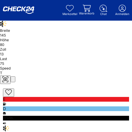
Warenkorb
Merkzettel
Chat
Anmelden
Breite
145
Höhe
80
Zoll
13
Last
75
Speed
T
E
D
70db