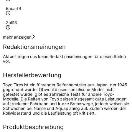
Bauart
R
Zoll
13
Geschwindigkeitsindex
T
mehr anzeigen
Redaktionsmeinungen
Höchstgeschwindigkeit
190 km/h
Aktuell liegen uns keine Redaktionsmeinungen für diesen Reifen
Lastindex
75
vor.
Höchstlast
387 kg
Herstellerbewertung
Gewicht (in kg)
5,402 kg
Toyo Tires ist ein führender Reifenhersteller aus Japan, der 1945
gegründet wurde. Obwohl dieses spezifische Modell nicht
getestet wurde, gibt es zahlreiche Tests für andere Toyo-
Generelle Merkmale
Modelle. Die Reifen von Toyo zeigen insgesamt gute Leistungen
auf trockener Fahrbahn und kurze Bremswege, jedoch weisen sie
Fahrzeugtyp
PKW
Schwächen bei Nässe und Aquaplaning auf. Zudem werden der
Rollwiderstand und die Laufleistung oft kritisiert.
Verwendung
Ganzjahresreifen
Modellname
Vario V2 Plus
Produktbeschreibung