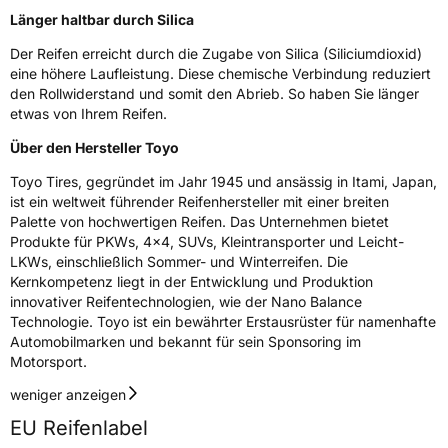
Fahrzeugklasse
C1
Länger haltbar durch Silica
Der Reifen erreicht durch die Zugabe von Silica (Siliciumdioxid)
3PMSF / Schneeflockensymbol / Alpine-Symbol
Ja
eine höhere Laufleistung. Diese chemische Verbindung reduziert
den Rollwiderstand und somit den Abrieb. So haben Sie länger
Eisgrip
Nein
etwas von Ihrem Reifen.
EPREL ID
607068
Über den Hersteller Toyo
Allgemeine Produktsicherheit (GPSR)
Toyo Tires, gegründet im Jahr 1945 und ansässig in Itami, Japan,
ist ein weltweit führender Reifenhersteller mit einer breiten
Herstellerkontakt
Toyo Tire Europe GmbH, Halskestrasse 3-5
Palette von hochwertigen Reifen. Das Unternehmen bietet
47877 Willich Deutschland,www.toyotire.eu,
Produkte für PKWs, 4x4, SUVs, Kleintransporter und Leicht-
technik-service@toyo-tire.de
LKWs, einschließlich Sommer- und Winterreifen. Die
Kernkompetenz liegt in der Entwicklung und Produktion
innovativer Reifentechnologien, wie der Nano Balance
Technologie. Toyo ist ein bewährter Erstausrüster für namenhafte
Automobilmarken und bekannt für sein Sponsoring im
Motorsport.
weniger anzeigen
EU Reifenlabel