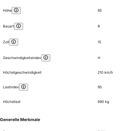
Höhe
65
Bauart
R
Zoll
15
Geschwindigkeitsindex
H
Höchstgeschwindigkeit
210 km/h
Lastindex
95
Höchstlast
690 kg
Generelle Merkmale