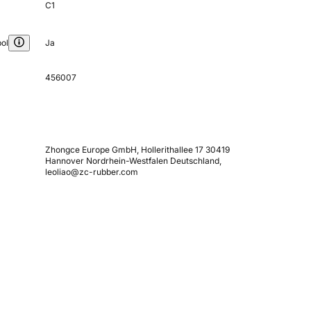
C1
ol
Ja
456007
Zhongce Europe GmbH, Hollerithallee 17 30419
Hannover Nordrhein-Westfalen Deutschland,
leoliao@zc-rubber.com