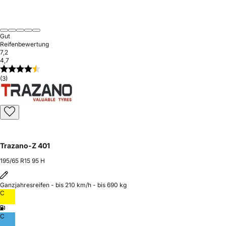
Gut
Reifenbewertung
7,2
4,7
(3)
Trazano-Z 401
195/65 R15 95 H
Ganzjahresreifen - bis 210 km/h - bis 690 kg
C
C