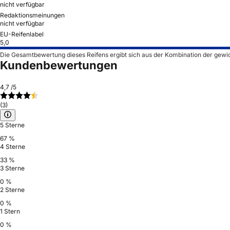
nicht verfügbar
Redaktionsmeinungen
nicht verfügbar
EU-Reifenlabel
5,0
Die Gesamtbewertung dieses Reifens ergibt sich aus der Kombination der gewi
Kundenbewertungen
4,7
/5
(3)
5 Sterne
67 %
4 Sterne
33 %
3 Sterne
0 %
2 Sterne
0 %
1 Stern
0 %