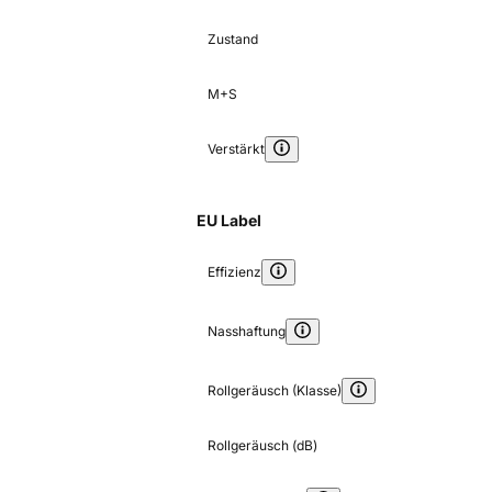
Zustand
M+S
Verstärkt
EU Label
Effizienz
Nasshaftung
Rollgeräusch (Klasse)
Rollgeräusch (dB)