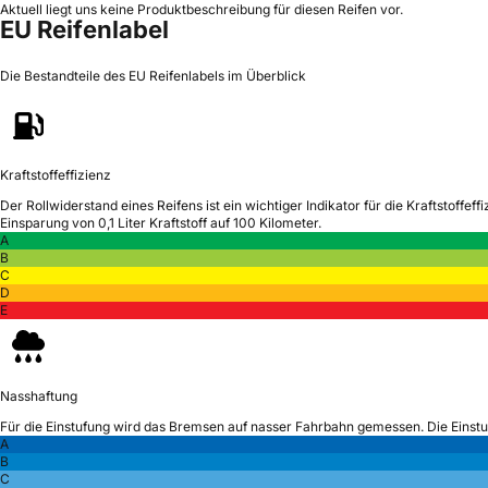
Aktuell liegt uns keine Produktbeschreibung für diesen Reifen vor.
EU Reifenlabel
Die Bestandteile des EU Reifenlabels im Überblick
Kraftstoffeffizienz
Der Rollwiderstand eines Reifens ist ein wichtiger Indikator für die Kraftstoffeffi
Einsparung von 0,1 Liter Kraftstoff auf 100 Kilometer.
A
B
C
D
E
Nasshaftung
Für die Einstufung wird das Bremsen auf nasser Fahrbahn gemessen.
Die Einst
A
B
C