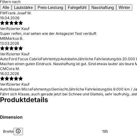
Filtern nach
Alle
Lautstärke
Preis-Leistung
Fahrgefühl
Nasshaftung
Winter
FW
Frank Josef W.
19.04.2026
Verifizierter Kauf
Super reifen, mal sehen wie der Anlageziel Test verläuft
MB
Markus B.
13.03.2026
Verifizierter Kauf
Auto:
Ford Focus Cabrio
Fahrtentyp:
Autobahn
Jährliche Fahrleistung:
bis 20.000 
Machen einen guten Eindruck. Nasshaftung ist gut. Sind etwas lauter als teure M
CM
Cora M.
16.02.2026
Verifizierter Kauf
Auto:
Nissan Micra
Fahrtentyp:
Gemischt
Jährliche Fahrleistung:
bis 9.000 km / J
Fährt sich Klasse, auch gerade jetzt bei Schnee und Glatteis, sehr laufruhig...si
Produktdetails
Dimension
Breite
195