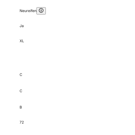
Neureifen
Ja
XL
C
C
B
72