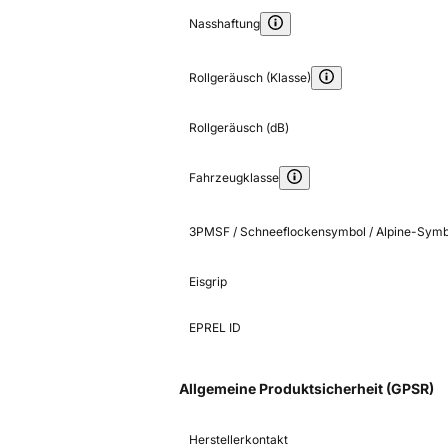
Nasshaftung
Rollgeräusch (Klasse)
Rollgeräusch (dB)
Fahrzeugklasse
3PMSF / Schneeflockensymbol / Alpine-Symb
Eisgrip
EPREL ID
Allgemeine Produktsicherheit (GPSR)
Herstellerkontakt