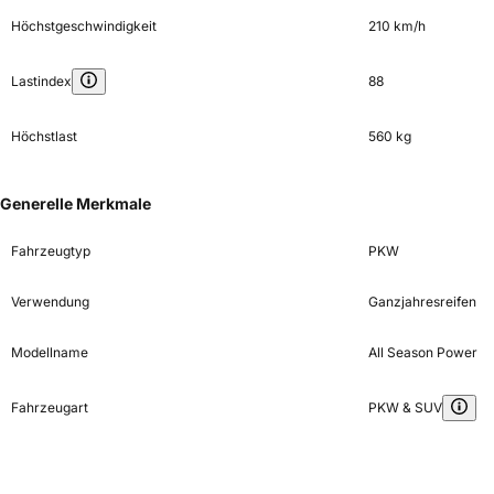
Höchstgeschwindigkeit
210 km/h
Lastindex
88
Höchstlast
560 kg
Generelle Merkmale
Fahrzeugtyp
PKW
Verwendung
Ganzjahresreifen
Modellname
All Season Power
Fahrzeugart
PKW & SUV