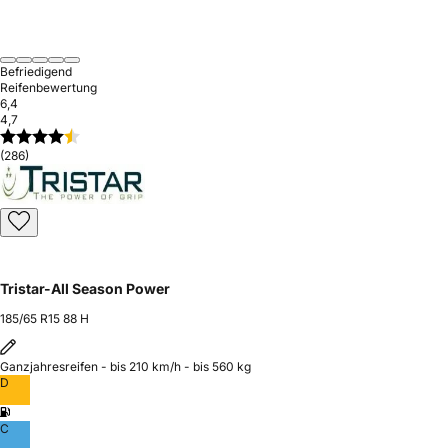
Befriedigend
Reifenbewertung
6,4
4,7
(286)
Tristar-All Season Power
185/65 R15 88 H
Ganzjahresreifen - bis 210 km/h - bis 560 kg
D
C