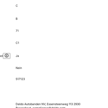
C
B
71
C1
ol
Ja
Nein
517123
Deldo Autobanden NV, Essensteenweg 113 2930
Brasschaat, compliance@deldo.com