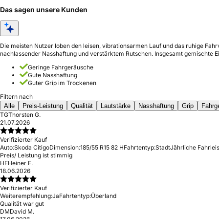
Das sagen unsere Kunden
Die meisten Nutzer loben den leisen, vibrationsarmen Lauf und das ruhige Fahr
nachlassender Nasshaftung und verstärktem Rutschen. Insgesamt gemischte E
Geringe Fahrgeräusche
Gute Nasshaftung
Guter Grip im Trockenen
Filtern nach
Alle
Preis-Leistung
Qualität
Lautstärke
Nasshaftung
Grip
Fahrg
TG
Thorsten G.
21.07.2026
Verifizierter Kauf
Auto:
Skoda Citigo
Dimension:
185/55 R15 82 H
Fahrtentyp:
Stadt
Jährliche Fahrlei
Preis/ Leistung ist stimmig
HE
Heiner E.
18.06.2026
Verifizierter Kauf
Weiterempfehlung:
Ja
Fahrtentyp:
Überland
Qualität war gut
DM
David M.