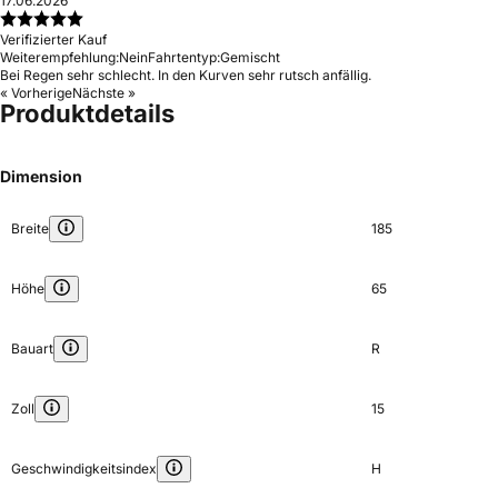
17.06.2026
Verifizierter Kauf
Weiterempfehlung:
Nein
Fahrtentyp:
Gemischt
Bei Regen sehr schlecht. In den Kurven sehr rutsch anfällig.
« Vorherige
Nächste »
Produktdetails
Dimension
Breite
185
Höhe
65
Bauart
R
Zoll
15
Geschwindigkeitsindex
H