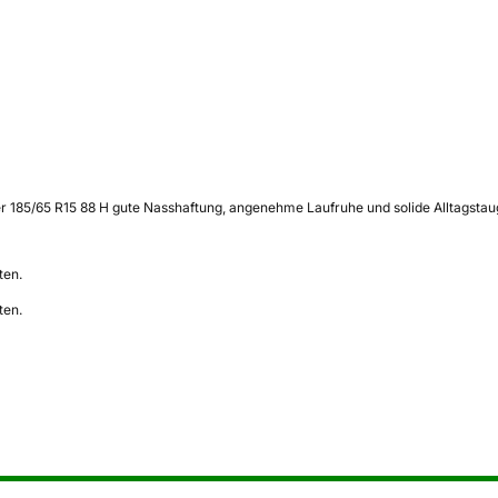
185/65 R15 88 H gute Nasshaftung, angenehme Laufruhe und solide Alltagstauglich
ten.
ten.