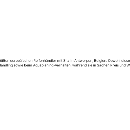
ßten europäischen Reifenhändler mit Sitz in Antwerpen, Belgien. Obwohl dieses s
ndling sowie beim Aquaplaning-Verhalten, während sie in Sachen Preis und Wir