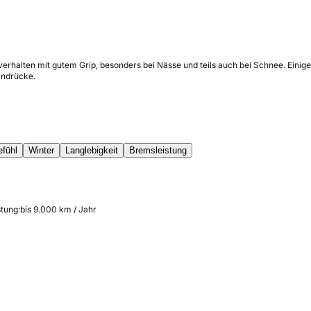
verhalten mit gutem Grip, besonders bei Nässe und teils auch bei Schnee. Einig
indrücke.
efühl
Winter
Langlebigkeit
Bremsleistung
stung:
bis 9.000 km / Jahr