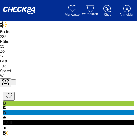
Warenkorb
Merkzettel
Chat
Anmelden
Breite
235
Höhe
55
Zoll
17
Last
103
Speed
W
B
B
72db