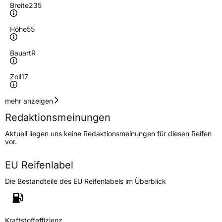
Breite
235
Höhe
55
Bauart
R
Zoll
17
Geschwindigkeitsindex
W
mehr anzeigen
Redaktionsmeinungen
Höchstgeschwindigkeit
270 km/h
Aktuell liegen uns keine Redaktionsmeinungen für diesen Reifen
Lastindex
103
vor.
Höchstlast
875 kg
EU Reifenlabel
Die Bestandteile des EU Reifenlabels im Überblick
Generelle Merkmale
Fahrzeugtyp
PKW
Verwendung
Ganzjahresreifen
Kraftstoffeffizienz