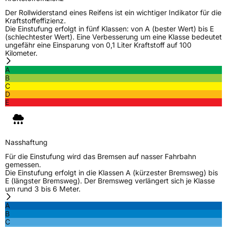
Modellname
Road AS
Der Rollwiderstand eines Reifens ist ein wichtiger Indikator für die
Kraftstoffeffizienz.
Fahrzeugart
PKW & SUV
Die Einstufung erfolgt in fünf Klassen: von A (bester Wert) bis E
(schlechtester Wert). Eine Verbesserung um eine Klasse bedeutet
ungefähr eine Einsparung von 0,1 Liter Kraftstoff auf 100
Kilometer.
Weitere Eigenschaften
A
Schlauchtyp
TL
B
C
D
Zustand
Neureifen
E
M+S
Ja
Verstärkt
XL
Nasshaftung
Für die Einstufung wird das Bremsen auf nasser Fahrbahn
gemessen.
EU Label
Die Einstufung erfolgt in die Klassen A (kürzester Bremsweg) bis
E (längster Bremsweg). Der Bremsweg verlängert sich je Klasse
um rund 3 bis 6 Meter.
Effizienz
B
A
B
Nasshaftung
B
C