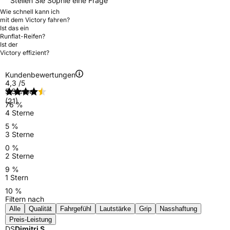
Stellen Sie Sophie eine Frage
Wie schnell kann ich
mit dem Victory fahren?
Ist das ein
Runflat-Reifen?
Ist der
Victory effizient?
Kundenbewertungen
4,3
/5
5 Sterne
(21)
76 %
4 Sterne
5 %
3 Sterne
0 %
2 Sterne
9 %
1 Stern
10 %
Filtern nach
Alle
Qualität
Fahrgefühl
Lautstärke
Grip
Nasshaftung
Preis-Leistung
DS
Dimitri S.