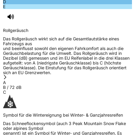
D
E
Rollgeräusch (Klasse)
B
Rollgeräusch (dB)
72
Rollgeräusch
Fahrzeugklasse
C1
Das Rollgeräusch wirkt sich auf die Gesamtlautstärke eines
Fahrzeugs aus
3PMSF / Schneeflockensymbol / Alpine-Symbol
Ja
und beeinflusst sowohl den eigenen Fahrkomfort als auch die
Geräuschbelastung für die Umwelt. Das Rollgeräusch wird in
Dezibel (dB) gemessen und im EU Reifenlabel in die drei Klassen
Eisgrip
Nein
aufgeteilt: von A (niedrigste Geräuschklasse) bis C (höchste
Geräuschklasse). Die Einstufung für das Rollgeräusch orientiert
EPREL ID
2163206
sich an EU Grenzwerten.
Allgemeine Produktsicherheit (GPSR)
A
B
/
72
dB
C
Herstellerkontakt
Deldo Autobanden NV, Essensteenweg 113,
2930 Brasschaat, Belgien, Compliance
Service, +3235444949,
compliance@deldo.com
Symbol für die Wintereignung bei Winter- & Ganzjahresreifen
Das Schneeflockensymbol (auch 3 Peak Mountain Snow Flake
oder alpines Symbol
genannt) ist ein Symbol für Winter- und Ganzjahresreifen. Es