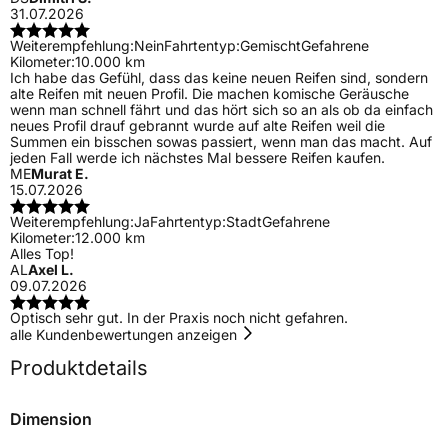
31.07.2026
Weiterempfehlung:
Nein
Fahrtentyp:
Gemischt
Gefahrene
Kilometer:
10.000 km
Ich habe das Gefühl, dass das keine neuen Reifen sind, sondern
alte Reifen mit neuen Profil. Die machen komische Geräusche
wenn man schnell fährt und das hört sich so an als ob da einfach
neues Profil drauf gebrannt wurde auf alte Reifen weil die
Summen ein bisschen sowas passiert, wenn man das macht. Auf
jeden Fall werde ich nächstes Mal bessere Reifen kaufen.
ME
Murat E.
15.07.2026
Weiterempfehlung:
Ja
Fahrtentyp:
Stadt
Gefahrene
Kilometer:
12.000 km
Alles Top!
AL
Axel L.
09.07.2026
Optisch sehr gut. In der Praxis noch nicht gefahren.
alle Kundenbewertungen anzeigen
Produktdetails
Dimension