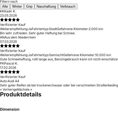
Filtern nach
Alle
Winter
Grip
Nasshaftung
Verbrauch
KK
Kadir K.
23.05.2026
Verifizierter Kauf
Weiterempfehlung:
Ja
Fahrtentyp:
Stadt
Gefahrene Kilometer:
2.000 km
Bin sehr zufrieden. Sehr guter Haftung bei Schnee.
AN
Aus dem Niederrhein
07.03.2026
Verifizierter Kauf
Weiterempfehlung:
Ja
Fahrtentyp:
Gemischt
Gefahrene Kilometer:
10.000 km
Gute Schneehaftung, rollt lange aus, Benzingebrauch kann ich nicht einschätz
PK
Pascal K.
17.02.2026
Verifizierter Kauf
Auto:
Audi A4
Sehr guter Reifen ob bei trockener/nasser oder bei verschneiten Straßenbedi
« Vorherige
Nächste »
Produktdetails
Dimension