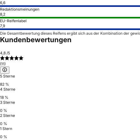
6,6
Redaktionsmeinungen
8,2
EU-Reifenlabel
7,9
Die Gesamtbewertung dieses Reifens ergibt sich aus der Kombination der gewi
Kundenbewertungen
4,8
/5
(11)
5 Sterne
82 %
4 Sterne
18 %
3 Sterne
0 %
2 Sterne
0 %
1 Stern
0 %