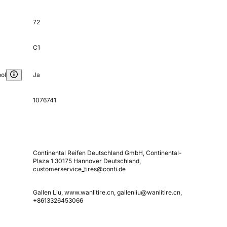
72
C1
ol
Ja
1076741
Continental Reifen Deutschland GmbH, Continental-
Plaza 1 30175 Hannover Deutschland,
customerservice_tires@conti.de
Gallen Liu, www.wanlitire.cn, gallenliu@wanlitire.cn,
+8613326453066