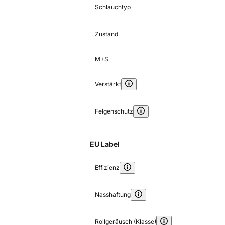
Schlauchtyp
Zustand
M+S
Verstärkt
Felgenschutz
EU Label
Effizienz
Nasshaftung
Rollgeräusch (Klasse)