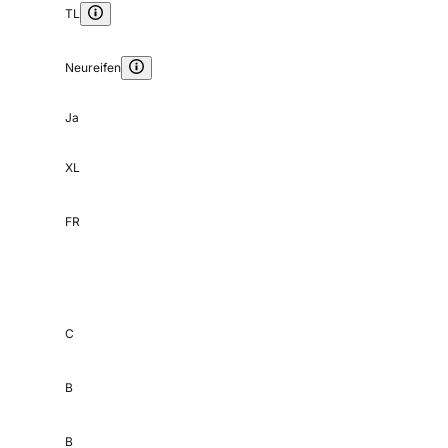
TL
Neureifen
Ja
XL
FR
C
B
B