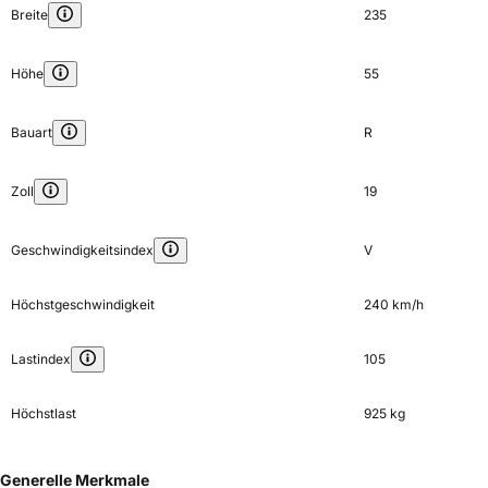
Breite
235
Höhe
55
Bauart
R
Zoll
19
Geschwindigkeitsindex
V
Höchstgeschwindigkeit
240 km/h
Lastindex
105
Höchstlast
925 kg
Generelle Merkmale