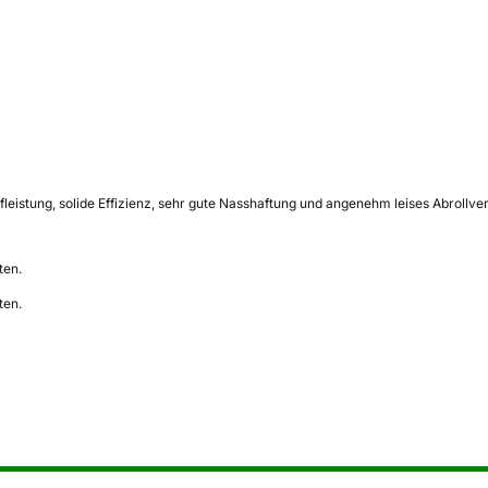
fleistung, solide Effizienz, sehr gute Nasshaftung und angenehm leises Abroll
ten.
ten.