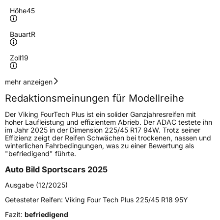
Höhe
45
Bauart
R
Zoll
19
Geschwindigkeitsindex
W
mehr anzeigen
Redaktionsmeinungen für Modellreihe
Höchstgeschwindigkeit
270 km/h
Der Viking FourTech Plus ist ein solider Ganzjahresreifen mit
Lastindex
96
hoher Laufleistung und effizientem Abrieb. Der ADAC testete ihn
im Jahr 2025 in der Dimension 225/45 R17 94W. Trotz seiner
Effizienz zeigt der Reifen Schwächen bei trockenen, nassen und
Höchstlast
710 kg
winterlichen Fahrbedingungen, was zu einer Bewertung als
"befriedigend" führte.
Generelle Merkmale
Auto Bild Sportscars 2025
Fahrzeugtyp
PKW
Ausgabe (12/2025)
Verwendung
Ganzjahresreifen
Getesteter Reifen:
Viking Four Tech Plus 225/45 R18 95Y
Modellname
FourTech Plus
Fazit:
befriedigend