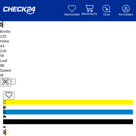
Warenkorb
Merkzettel
Chat
Anmelden
Breite
225
Höhe
45
Zoll
19
Last
96
Speed
W
C
B
72db