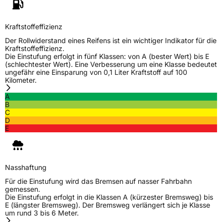
Rollgeräusch (dB)
72
Kraftstoffeffizienz
Fahrzeugklasse
C1
Der Rollwiderstand eines Reifens ist ein wichtiger Indikator für die
Kraftstoffeffizienz.
3PMSF / Schneeflockensymbol / Alpine-Symbol
Ja
Die Einstufung erfolgt in fünf Klassen: von A (bester Wert) bis E
(schlechtester Wert). Eine Verbesserung um eine Klasse bedeutet
ungefähr eine Einsparung von 0,1 Liter Kraftstoff auf 100
EPREL ID
1083145
Kilometer.
A
Allgemeine Produktsicherheit (GPSR)
B
C
Herstellerkontakt
Continental Reifen Deutschland GmbH,
D
Continental-Plaza 1 30175 Hannover
E
Deutschland,
customerservice_tires@conti.de
Verantwortliche
Gallen Liu, www.wanlitire.cn,
in der EU
gallenliu@wanlitire.cn, +8613326453066
Nasshaftung
Für die Einstufung wird das Bremsen auf nasser Fahrbahn
gemessen.
Die Einstufung erfolgt in die Klassen A (kürzester Bremsweg) bis
E (längster Bremsweg). Der Bremsweg verlängert sich je Klasse
um rund 3 bis 6 Meter.