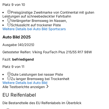
Fahrzeugart
PKW & SUV
Platz 9 von 10
Preisgünstige Zweitmarke von Continental mit guten
Leistungen auf schneebedeckter Fahrbahn
Weitere Eigenschaften
Verlängerter Bremsweg im Nassen,
Schlusslicht auf trockener Piste
Schlauchtyp
TL
Weitere Details bei Auto Bild Sportscars
Auto Bild 2025
Zustand
Neureifen
Ausgabe (40/2025)
M+S
Ja
Getesteter Reifen:
Viking FourTech Plus 215/55 R17 98W
Verstärkt
XL
Fazit:
befriedigend
Platz 9 von 11
EU Label
Gute Leistungen bei nasser Piste
Zu langer Bremsweg bei Trockenheit
Effizienz
C
Weitere Details bei Auto Bild
Alle Testberichte anzeigen
Nasshaftung
B
EU Reifenlabel
Die Bestandteile des EU Reifenlabels im Überblick
Rollgeräusch (Klasse)
B