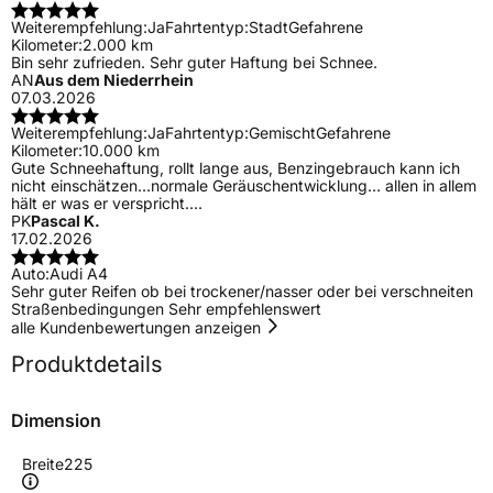
Weiterempfehlung:
Ja
Fahrtentyp:
Stadt
Gefahrene
Kilometer:
2.000 km
Bin sehr zufrieden. Sehr guter Haftung bei Schnee.
AN
Aus dem Niederrhein
07.03.2026
Weiterempfehlung:
Ja
Fahrtentyp:
Gemischt
Gefahrene
Kilometer:
10.000 km
Gute Schneehaftung, rollt lange aus, Benzingebrauch kann ich
nicht einschätzen…normale Geräuschentwicklung… allen in allem
hält er was er verspricht….
PK
Pascal K.
17.02.2026
Auto:
Audi A4
Sehr guter Reifen ob bei trockener/nasser oder bei verschneiten
Straßenbedingungen Sehr empfehlenswert
alle Kundenbewertungen anzeigen
Produktdetails
Dimension
Breite
225