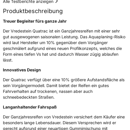
Alle Testberichte anzeigen
Produktbeschreibung
Rollgeräusch (dB)
70
Fahrzeugklasse
C1
Treuer Begleiter fürs ganze Jahr
Der Vredestein Quatrac ist ein Ganzjahresreifen mit einer sehr
3PMSF / Schneeflockensymbol / Alpine-Symbol
Ja
gut ausgewogenen saisonalen Leistung. Das Aquaplaning-Risiko
wird laut Hersteller um 10% gegenüber dem Vorgänger
Eisgrip
Nein
geschmälert aufgrund eines neuen Profilkonzepts, welches die
Form eines tiefen Vs hat und dadurch Wasser zügig ablaufen
EPREL ID
615663
lässt.
Allgemeine Produktsicherheit (GPSR)
Innovatives Design
Der Quatrac verfügt über eine 10% größere Aufstandsfläche als
Herstellerkontakt
Apollo Tyres NL B.V., Ir. E.L.C. Schiffstraat
370 7547 RD Enschede Niederlande,
sein Vorgängermodell. Damit bietet der Reifen ein gutes
www.apollotyres.com
Fahrverhalten auf trockenen, nassen aber auch
schneebedeckten Straßen.
Langanhaltender Fahrspaß
Der Ganzjahresreifen von Vredestein versichert dem Käufer eine
besonders lange Lebensdauer. Diesem Versprechen wird er
gerecht aufgrund einer neuartigen Gummimischung mit