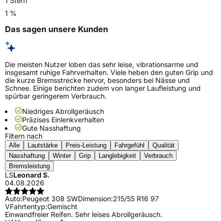
1 Stern
1 %
Das sagen unsere Kunden
Die meisten Nutzer loben das sehr leise, vibrationsarme und
insgesamt ruhige Fahrverhalten. Viele heben den guten Grip und
die kurze Bremsstrecke hervor, besonders bei Nässe und
Schnee. Einige berichten zudem von langer Laufleistung und
spürbar geringerem Verbrauch.
Niedriges Abrollgeräusch
Präzises Einlenkverhalten
Gute Nasshaftung
Filtern nach
Alle
Lautstärke
Preis-Leistung
Fahrgefühl
Qualität
Nasshaftung
Winter
Grip
Langlebigkeit
Verbrauch
Bremsleistung
LS
Leonard S.
04.08.2026
Auto:
Peugeot 308 SW
Dimension:
215/55 R16 97
V
Fahrtentyp:
Gemischt
Einwandfreier Reifen. Sehr leises Abrollgeräusch.