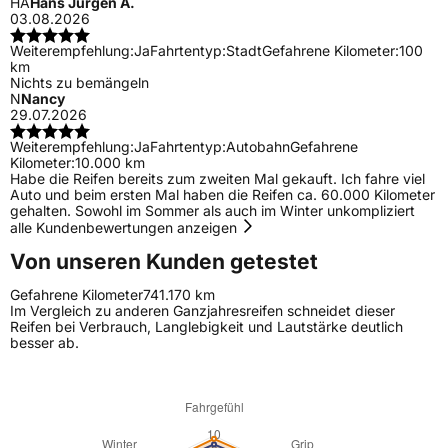
HA
Hans Jürgen A.
03.08.2026
Weiterempfehlung:
Ja
Fahrtentyp:
Stadt
Gefahrene Kilometer:
100
km
Nichts zu bemängeln
N
Nancy
29.07.2026
Weiterempfehlung:
Ja
Fahrtentyp:
Autobahn
Gefahrene
Kilometer:
10.000 km
Habe die Reifen bereits zum zweiten Mal gekauft. Ich fahre viel
Auto und beim ersten Mal haben die Reifen ca. 60.000 Kilometer
gehalten. Sowohl im Sommer als auch im Winter unkompliziert
alle Kundenbewertungen anzeigen
Von unseren Kunden getestet
Gefahrene Kilometer
741.170 km
Im Vergleich zu anderen Ganzjahresreifen schneidet dieser
Reifen bei Verbrauch, Langlebigkeit und Lautstärke deutlich
besser ab.