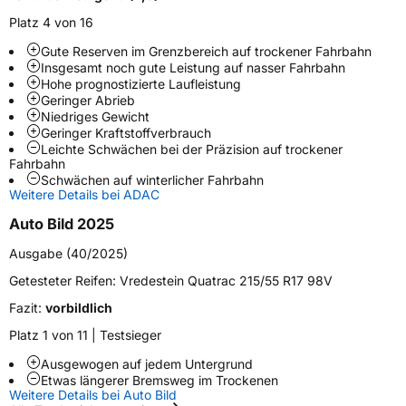
Fahrzeugart
PKW & SUV
Platz 4 von 16
Gute Reserven im Grenzbereich auf trockener Fahrbahn
Insgesamt noch gute Leistung auf nasser Fahrbahn
Weitere Eigenschaften
Hohe prognostizierte Laufleistung
Geringer Abrieb
Schlauchtyp
TL
Niedriges Gewicht
Geringer Kraftstoffverbrauch
Leichte Schwächen bei der Präzision auf trockener
Zustand
Neureifen
Fahrbahn
Schwächen auf winterlicher Fahrbahn
M+S
Ja
Weitere Details bei ADAC
Verstärkt
XL
Auto Bild 2025
Ausgabe (40/2025)
EU Label
Getesteter Reifen:
Vredestein Quatrac 215/55 R17 98V
Fazit:
vorbildlich
Effizienz
C
Platz 1 von 11 | Testsieger
Nasshaftung
B
Ausgewogen auf jedem Untergrund
Etwas längerer Bremsweg im Trockenen
Weitere Details bei Auto Bild
Rollgeräusch (Klasse)
B