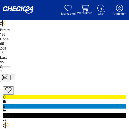
Warenkorb
Merkzettel
Chat
Anmelden
Breite
195
Höhe
65
Zoll
15
Last
95
Speed
T
C
B
70db