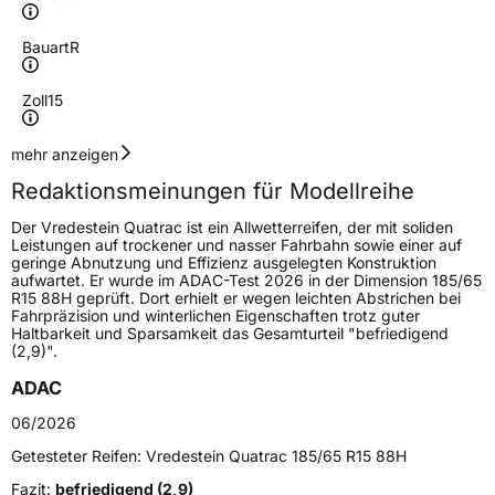
Bauart
R
Zoll
15
Geschwindigkeitsindex
T
mehr anzeigen
Redaktionsmeinungen für Modellreihe
Höchstgeschwindigkeit
190 km/h
Der Vredestein Quatrac ist ein Allwetterreifen, der mit soliden
Lastindex
95
Leistungen auf trockener und nasser Fahrbahn sowie einer auf
geringe Abnutzung und Effizienz ausgelegten Konstruktion
aufwartet. Er wurde im ADAC-Test 2026 in der Dimension 185/65
Höchstlast
690 kg
R15 88H geprüft. Dort erhielt er wegen leichten Abstrichen bei
Fahrpräzision und winterlichen Eigenschaften trotz guter
Gewicht (in kg)
8,35 kg
Haltbarkeit und Sparsamkeit das Gesamturteil "befriedigend
(2,9)".
Generelle Merkmale
ADAC
Fahrzeugtyp
PKW
06/2026
Verwendung
Ganzjahresreifen
Getesteter Reifen:
Vredestein Quatrac 185/65 R15 88H
Modellname
Quatrac
Fazit:
befriedigend (2,9)