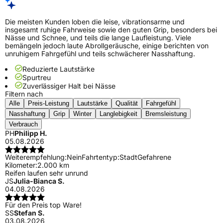
Die meisten Kunden loben die leise, vibrationsarme und
insgesamt ruhige Fahrweise sowie den guten Grip, besonders bei
Nässe und Schnee, und teils die lange Laufleistung. Viele
bemängeln jedoch laute Abrollgeräusche, einige berichten von
unruhigem Fahrgefühl und teils schwächerer Nasshaftung.
Reduzierte Lautstärke
Spurtreu
Zuverlässiger Halt bei Nässe
Filtern nach
Alle
Preis-Leistung
Lautstärke
Qualität
Fahrgefühl
Nasshaftung
Grip
Winter
Langlebigkeit
Bremsleistung
Verbrauch
PH
Philipp H.
05.08.2026
Weiterempfehlung:
Nein
Fahrtentyp:
Stadt
Gefahrene
Kilometer:
2.000 km
Reifen laufen sehr unrund
JS
Julia-Bianca S.
04.08.2026
Für den Preis top Ware!
SS
Stefan S.
03.08.2026