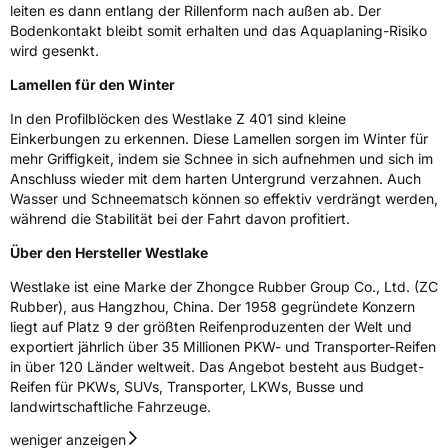
leiten es dann entlang der Rillenform nach außen ab. Der
Bodenkontakt bleibt somit erhalten und das Aquaplaning-Risiko
M+S
Ja
wird gesenkt.
Verstärkt
XL
Lamellen für den Winter
In den Profilblöcken des Westlake Z 401 sind kleine
EU Label
Einkerbungen zu erkennen. Diese Lamellen sorgen im Winter für
mehr Griffigkeit, indem sie Schnee in sich aufnehmen und sich im
Effizienz
D
Anschluss wieder mit dem harten Untergrund verzahnen. Auch
Wasser und Schneematsch können so effektiv verdrängt werden,
Nasshaftung
C
während die Stabilität bei der Fahrt davon profitiert.
Über den Hersteller Westlake
Rollgeräusch (Klasse)
B
Westlake ist eine Marke der Zhongce Rubber Group Co., Ltd. (ZC
Rollgeräusch (dB)
72
Rubber), aus Hangzhou, China. Der 1958 gegründete Konzern
liegt auf Platz 9 der größten Reifenproduzenten der Welt und
Fahrzeugklasse
C1
exportiert jährlich über 35 Millionen PKW- und Transporter-Reifen
in über 120 Länder weltweit. Das Angebot besteht aus Budget-
3PMSF / Schneeflockensymbol / Alpine-Symbol
Ja
Reifen für PKWs, SUVs, Transporter, LKWs, Busse und
landwirtschaftliche Fahrzeuge.
EPREL ID
1379265
weniger anzeigen