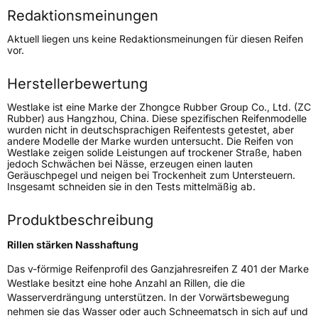
Redaktionsmeinungen
Höchstgeschwindigkeit
270 km/h
Aktuell liegen uns keine Redaktionsmeinungen für diesen Reifen
Lastindex
91
vor.
Höchstlast
615 kg
Herstellerbewertung
Westlake ist eine Marke der Zhongce Rubber Group Co., Ltd. (ZC
Generelle Merkmale
Rubber) aus Hangzhou, China. Diese spezifischen Reifenmodelle
wurden nicht in deutschsprachigen Reifentests getestet, aber
Fahrzeugtyp
PKW
andere Modelle der Marke wurden untersucht. Die Reifen von
Westlake zeigen solide Leistungen auf trockener Straße, haben
Verwendung
Ganzjahresreifen
jedoch Schwächen bei Nässe, erzeugen einen lauten
Geräuschpegel und neigen bei Trockenheit zum Untersteuern.
Modellname
Z 401
Insgesamt schneiden sie in den Tests mittelmäßig ab.
Fahrzeugart
PKW & SUV
Produktbeschreibung
Weitere Eigenschaften
Rillen stärken Nasshaftung
Das v-förmige Reifenprofil des Ganzjahresreifen Z 401 der Marke
Schlauchtyp
TL
Westlake besitzt eine hohe Anzahl an Rillen, die die
Wasserverdrängung unterstützen. In der Vorwärtsbewegung
Zustand
Neureifen
nehmen sie das Wasser oder auch Schneematsch in sich auf und