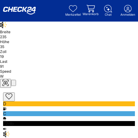
Warenkorb
Merkzettel
Chat
Anmelden
Breite
235
Höhe
35
Zoll
19
Last
91
Speed
W
D
C
72db