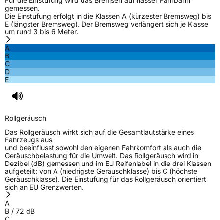
Für die Einstufung wird das Bremsen auf nasser Fahrbahn
gemessen.
Die Einstufung erfolgt in die Klassen A (kürzester Bremsweg) bis
E (längster Bremsweg). Der Bremsweg verlängert sich je Klasse
um rund 3 bis 6 Meter.
A
B
C
D
E
Rollgeräusch
Das Rollgeräusch wirkt sich auf die Gesamtlautstärke eines
Fahrzeugs aus
und beeinflusst sowohl den eigenen Fahrkomfort als auch die
Geräuschbelastung für die Umwelt. Das Rollgeräusch wird in
Dezibel (dB) gemessen und im EU Reifenlabel in die drei Klassen
aufgeteilt: von A (niedrigste Geräuschklasse) bis C (höchste
Geräuschklasse). Die Einstufung für das Rollgeräusch orientiert
sich an EU Grenzwerten.
A
B
/
72
dB
C