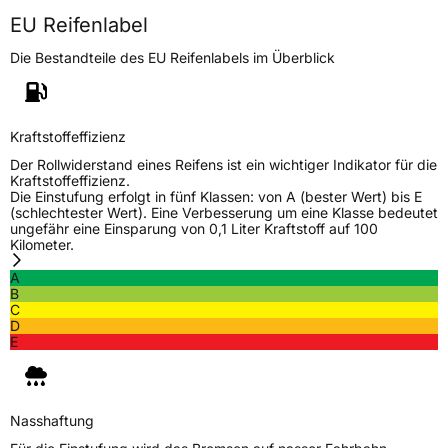
EU Reifenlabel
Allgemeine Produktsicherheit (GPSR)
Die Bestandteile des EU Reifenlabels im Überblick
Herstellerkontakt
Zhongce Europe GmbH, Hollerithallee 17
30419 Hannover Nordrhein-Westfalen
Deutschland, leoliao@zc-rubber.com
Kraftstoffeffizienz
Der Rollwiderstand eines Reifens ist ein wichtiger Indikator für die
Kraftstoffeffizienz.
Die Einstufung erfolgt in fünf Klassen: von A (bester Wert) bis E
(schlechtester Wert). Eine Verbesserung um eine Klasse bedeutet
ungefähr eine Einsparung von 0,1 Liter Kraftstoff auf 100
Kilometer.
A
B
C
D
E
Nasshaftung