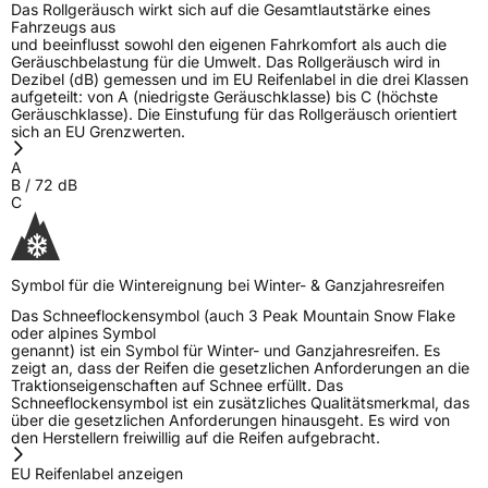
Das Rollgeräusch wirkt sich auf die Gesamtlautstärke eines
Fahrzeugs aus
EPREL ID
488163
und beeinflusst sowohl den eigenen Fahrkomfort als auch die
Geräuschbelastung für die Umwelt. Das Rollgeräusch wird in
Allgemeine Produktsicherheit (GPSR)
Dezibel (dB) gemessen und im EU Reifenlabel in die drei Klassen
aufgeteilt: von A (niedrigste Geräuschklasse) bis C (höchste
Geräuschklasse). Die Einstufung für das Rollgeräusch orientiert
Herstellerkontakt
Windforce, Qingdao China,
sich an EU Grenzwerten.
maksim.meng@landspidertire.com
A
Verantwortliche
corrado bergagna, Qingdao China,
B
/
72
dB
in der EU
maksim.meng@landspidertire.com
C
Symbol für die Wintereignung bei Winter- & Ganzjahresreifen
Das Schneeflockensymbol (auch 3 Peak Mountain Snow Flake
oder alpines Symbol
genannt) ist ein Symbol für Winter- und Ganzjahresreifen. Es
zeigt an, dass der Reifen die gesetzlichen Anforderungen an die
Traktionseigenschaften auf Schnee erfüllt. Das
Schneeflockensymbol ist ein zusätzliches Qualitätsmerkmal, das
über die gesetzlichen Anforderungen hinausgeht. Es wird von
den Herstellern freiwillig auf die Reifen aufgebracht.
EU Reifenlabel anzeigen