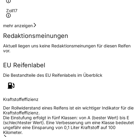
Zoll
17
Geschwindigkeitsindex
W
mehr anzeigen
Redaktionsmeinungen
Höchstgeschwindigkeit
270 km/h
Aktuell liegen uns keine Redaktionsmeinungen für diesen Reifen
Lastindex
98
vor.
Höchstlast
750 kg
EU Reifenlabel
Die Bestandteile des EU Reifenlabels im Überblick
Generelle Merkmale
Fahrzeugtyp
PKW
Verwendung
Ganzjahresreifen
Kraftstoffeffizienz
Modellname
Catchfors AS
Der Rollwiderstand eines Reifens ist ein wichtiger Indikator für die
Kraftstoffeffizienz.
Fahrzeugart
PKW & SUV
Die Einstufung erfolgt in fünf Klassen: von A (bester Wert) bis E
(schlechtester Wert). Eine Verbesserung um eine Klasse bedeutet
ungefähr eine Einsparung von 0,1 Liter Kraftstoff auf 100
Kilometer.
Weitere Eigenschaften