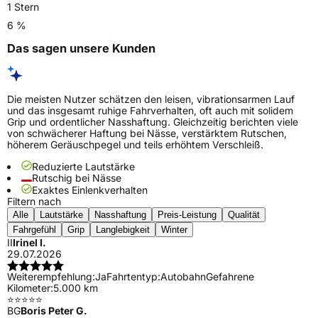
1 Stern
6 %
Das sagen unsere Kunden
Die meisten Nutzer schätzen den leisen, vibrationsarmen Lauf
und das insgesamt ruhige Fahrverhalten, oft auch mit solidem
Grip und ordentlicher Nasshaftung. Gleichzeitig berichten viele
von schwächerer Haftung bei Nässe, verstärktem Rutschen,
höherem Geräuschpegel und teils erhöhtem Verschleiß.
Reduzierte Lautstärke
Rutschig bei Nässe
Exaktes Einlenkverhalten
Filtern nach
Alle
Lautstärke
Nasshaftung
Preis-Leistung
Qualität
Fahrgefühl
Grip
Langlebigkeit
Winter
II
Irinel I.
29.07.2026
Weiterempfehlung:
Ja
Fahrtentyp:
Autobahn
Gefahrene
Kilometer:
5.000 km
⭐️⭐️⭐️⭐️⭐️
BG
Boris Peter G.