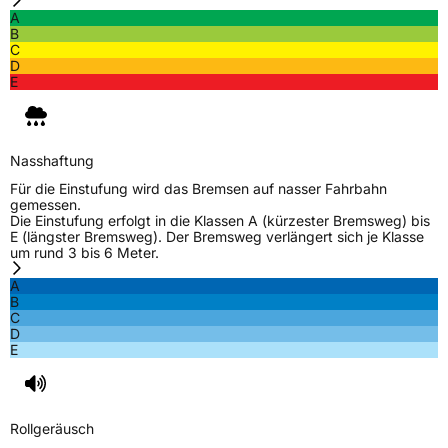
A
Schlauchtyp
TL
B
C
D
Zustand
Neureifen
E
M+S
Ja
Nasshaftung
EU Label
Für die Einstufung wird das Bremsen auf nasser Fahrbahn
gemessen.
Effizienz
D
Die Einstufung erfolgt in die Klassen A (kürzester Bremsweg) bis
E (längster Bremsweg). Der Bremsweg verlängert sich je Klasse
um rund 3 bis 6 Meter.
Nasshaftung
B
A
B
Rollgeräusch (Klasse)
B
C
D
E
Rollgeräusch (dB)
72
Fahrzeugklasse
C1
Rollgeräusch
3PMSF / Schneeflockensymbol / Alpine-Symbol
Ja