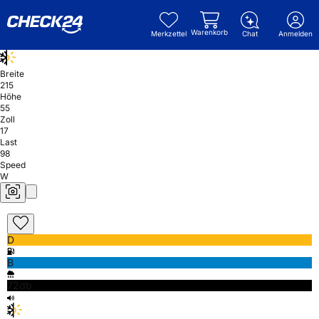
Warenkorb
Merkzettel
Chat
Anmelden
Breite
215
Höhe
55
Zoll
17
Last
98
Speed
W
D
B
72db