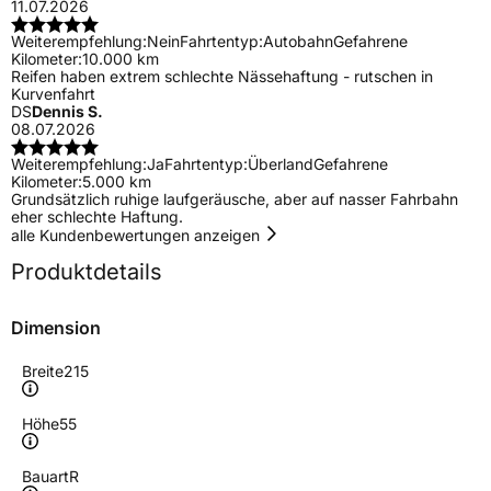
11.07.2026
Weiterempfehlung:
Nein
Fahrtentyp:
Autobahn
Gefahrene
Kilometer:
10.000 km
Reifen haben extrem schlechte Nässehaftung - rutschen in
Kurvenfahrt
DS
Dennis S.
08.07.2026
Weiterempfehlung:
Ja
Fahrtentyp:
Überland
Gefahrene
Kilometer:
5.000 km
Grundsätzlich ruhige laufgeräusche, aber auf nasser Fahrbahn
eher schlechte Haftung.
alle Kundenbewertungen anzeigen
Produktdetails
Dimension
Breite
215
Höhe
55
Bauart
R