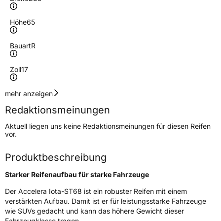
Höhe
65
Bauart
R
Zoll
17
Geschwindigkeitsindex
V
mehr anzeigen
Redaktionsmeinungen
Höchstgeschwindigkeit
240 km/h
Aktuell liegen uns keine Redaktionsmeinungen für diesen Reifen
Lastindex
108
vor.
Höchstlast
1000 kg
Produktbeschreibung
Starker Reifenaufbau für starke Fahrzeuge
Generelle Merkmale
Der Accelera Iota-ST68 ist ein robuster Reifen mit einem
Fahrzeugtyp
PKW
verstärkten Aufbau. Damit ist er für leistungsstarke Fahrzeuge
Verwendung
Sommerreifen
wie SUVs gedacht und kann das höhere Gewicht dieser
Fahrzeugklasse tragen.