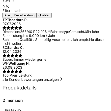
1 Stern
0 %
Filtern nach
Alle
Preis-Leistung
Qualität
TP
Theodora P.
07.07.2026
Dimension:
265/40 R22 106 Y
Fahrtentyp:
Gemischt
Jährliche
Fahrleistung:
bis 9.000 km / Jahr
Schlechte Qualität . Sehr billig verarbeitet . Ich empfehle diese
nicht weiter .
SC
Sandra C.
12.04.2026
Super. Immer wieder gerne
WH
Wolfgang H.
26.08.2023
Top Preis Leistung
alle Kundenbewertungen anzeigen
Produktdetails
Dimension
Breite
235