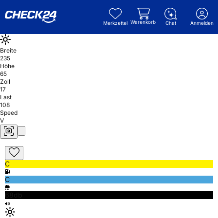
Warenkorb
Merkzettel
Chat
Anmelden
Breite
235
Höhe
65
Zoll
17
Last
108
Speed
V
C
C
68db