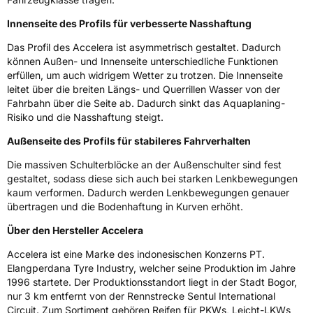
Modellname
Iota ST68
Innenseite des Profils für verbesserte Nasshaftung
Fahrzeugart
PKW & SUV
Das Profil des Accelera ist asymmetrisch gestaltet. Dadurch
können Außen- und Innenseite unterschiedliche Funktionen
Weitere Eigenschaften
erfüllen, um auch widrigem Wetter zu trotzen. Die Innenseite
leitet über die breiten Längs- und Querrillen Wasser von der
Schlauchtyp
TL
Fahrbahn über die Seite ab. Dadurch sinkt das Aquaplaning-
Risiko und die Nasshaftung steigt.
Zustand
Neureifen
Außenseite des Profils für stabileres Fahrverhalten
Verstärkt
XL
Die massiven Schulterblöcke an der Außenschulter sind fest
gestaltet, sodass diese sich auch bei starken Lenkbewegungen
kaum verformen. Dadurch werden Lenkbewegungen genauer
EU Label
übertragen und die Bodenhaftung in Kurven erhöht.
Über den Hersteller Accelera
Effizienz
C
Accelera ist eine Marke des indonesischen Konzerns PT.
Nasshaftung
C
Elangperdana Tyre Industry, welcher seine Produktion im Jahre
1996 startete. Der Produktionsstandort liegt in der Stadt Bogor,
nur 3 km entfernt von der Rennstrecke Sentul International
Rollgeräusch (Klasse)
A
Circuit. Zum Sortiment gehören Reifen für PKWs, Leicht-LKWs