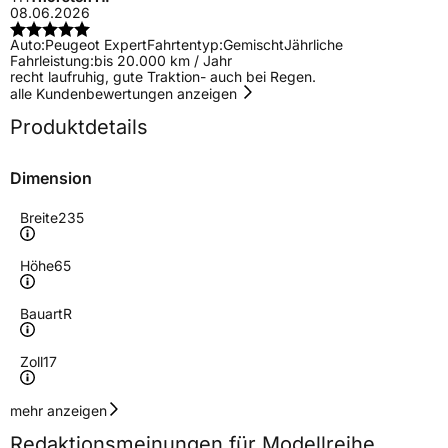
08.06.2026
Auto:
Peugeot Expert
Fahrtentyp:
Gemischt
Jährliche
Fahrleistung:
bis 20.000 km / Jahr
recht laufruhig, gute Traktion- auch bei Regen.
alle Kundenbewertungen anzeigen
Produktdetails
Dimension
Breite
235
Höhe
65
Bauart
R
Zoll
17
Geschwindigkeitsindex
H
mehr anzeigen
Redaktionsmeinungen für Modellreihe