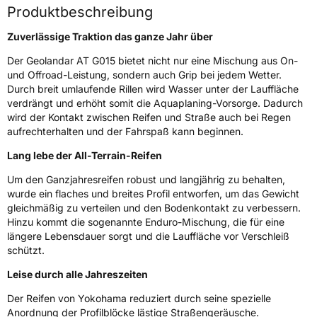
Verstärkt
XL
Produktbeschreibung
Zuverlässige Traktion das ganze Jahr über
Offroad
Ja
Der Geolandar AT G015 bietet nicht nur eine Mischung aus On-
und Offroad-Leistung, sondern auch Grip bei jedem Wetter.
EU Label
Durch breit umlaufende Rillen wird Wasser unter der Lauffläche
verdrängt und erhöht somit die Aquaplaning-Vorsorge. Dadurch
Effizienz
E
wird der Kontakt zwischen Reifen und Straße auch bei Regen
aufrechterhalten und der Fahrspaß kann beginnen.
Nasshaftung
C
Lang lebe der All-Terrain-Reifen
Rollgeräusch (Klasse)
B
Um den Ganzjahresreifen robust und langjährig zu behalten,
wurde ein flaches und breites Profil entworfen, um das Gewicht
gleichmäßig zu verteilen und den Bodenkontakt zu verbessern.
Rollgeräusch (dB)
70
Hinzu kommt die sogenannte Enduro-Mischung, die für eine
Fahrzeugklasse
C1
längere Lebensdauer sorgt und die Lauffläche vor Verschleiß
schützt.
EPREL ID
630614
Leise durch alle Jahreszeiten
Allgemeine Produktsicherheit (GPSR)
Der Reifen von Yokohama reduziert durch seine spezielle
Anordnung der Profilblöcke lästige Straßengeräusche.