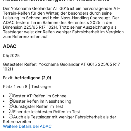
Höchstgeschwindigkeit
210 km/h
Der Yokohama Geolandar AT G015 ist ein hervorragender All-
Lastindex
108
Terrain-Reifen für den Winter, der besonders durch seine
Leistung im Schnee und beim Nass-Handling überzeugt. Der
ADAC testete ihn im Rahmen des Reifentests 2025 in der
Höchstlast
1000 kg
Dimension 225/65 R17 102H. Trotz seiner Auszeichnung als
Testsieger weist der Reifen weniger Fahrsicherheit im Vergleich
zum Referenzreifen auf.
Generelle Merkmale
ADAC
Fahrzeugtyp
SUV
05/2025
Verwendung
Sommerreifen
Getesteter Reifen:
Yokohama Geolandar AT G015 225/65 R17
Modellname
Geolandar AT G015
102H
Fahrzeugart
PKW & SUV
Fazit:
befriedigend (2,9)
Platz 1 von 8 | Testsieger
Weitere Eigenschaften
Bester AT-Reifen im Schnee
Bester Reifen im Nasshandling
Schlauchtyp
TL
Günstigster Reifen im Test
Einer der leichtesten Reifen im Test
Auch als Testsieger mit weniger Fahrsicherheit als der
Zustand
Neureifen
Referenzreifen
Weitere Details bei ADAC