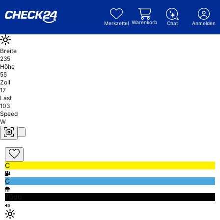
Warenkorb
Merkzettel
Chat
Anmelden
Breite
235
Höhe
55
Zoll
17
Last
103
Speed
W
C
C
70db