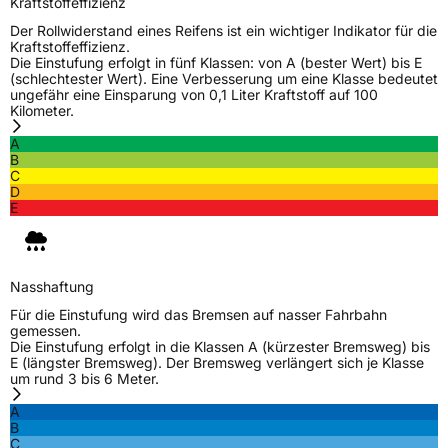
Kraftstoffeffizienz
Rollgeräusch (Klasse)
B
Der Rollwiderstand eines Reifens ist ein wichtiger Indikator für die
Kraftstoffeffizienz.
Rollgeräusch (dB)
70
Die Einstufung erfolgt in fünf Klassen: von A (bester Wert) bis E
(schlechtester Wert). Eine Verbesserung um eine Klasse bedeutet
Fahrzeugklasse
C1
ungefähr eine Einsparung von 0,1 Liter Kraftstoff auf 100
Kilometer.
3PMSF / Schneeflockensymbol / Alpine-Symbol
Nein
A
B
C
EPREL ID
604987
D
E
Allgemeine Produktsicherheit (GPSR)
Herstellerkontakt
Tiresur SL, Orson Welles 2 18197 Pulianas
Granada Spanien, www.eptyres.com,
Nasshaftung
rudi@eptyres.com
Für die Einstufung wird das Bremsen auf nasser Fahrbahn
gemessen.
Die Einstufung erfolgt in die Klassen A (kürzester Bremsweg) bis
E (längster Bremsweg). Der Bremsweg verlängert sich je Klasse
um rund 3 bis 6 Meter.
A
B
C