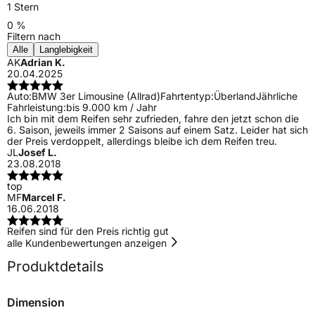
1 Stern
0 %
Filtern nach
Alle
Langlebigkeit
AK
Adrian K.
20.04.2025
Auto:
BMW 3er Limousine (Allrad)
Fahrtentyp:
Überland
Jährliche
Fahrleistung:
bis 9.000 km / Jahr
Ich bin mit dem Reifen sehr zufrieden, fahre den jetzt schon die
6. Saison, jeweils immer 2 Saisons auf einem Satz. Leider hat sich
der Preis verdoppelt, allerdings bleibe ich dem Reifen treu.
JL
Josef L.
23.08.2018
top
MF
Marcel F.
16.06.2018
Reifen sind für den Preis richtig gut
alle Kundenbewertungen anzeigen
Produktdetails
Dimension