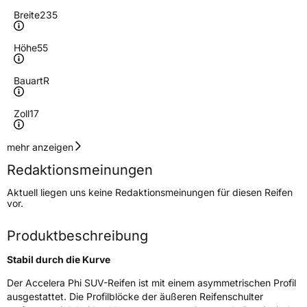
Breite
235
Höhe
55
Bauart
R
Zoll
17
Geschwindigkeitsindex
W
mehr anzeigen
Redaktionsmeinungen
Höchstgeschwindigkeit
270 km/h
Aktuell liegen uns keine Redaktionsmeinungen für diesen Reifen
Lastindex
103
vor.
Höchstlast
875 kg
Produktbeschreibung
Stabil durch die Kurve
Generelle Merkmale
Der Accelera Phi SUV-Reifen ist mit einem asymmetrischen Profil
Fahrzeugtyp
PKW
ausgestattet. Die Profilblöcke der äußeren Reifenschulter