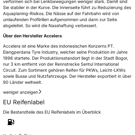
Verwendung
Sommerreifen
verformen sich bei Lenkbewegungen weniger stark. Damit sind
Sie stabiler in der Kurve. Die Innenseite führt zu Reduzierung des
Modellname
Phi
Aquaplaning-Risikos. Die Nässe auf der Fahrbahn wird von
Fahrzeugart
PKW & SUV
umlaufenden Profilrillen aufgenommen und dann zur Seite
abgeleitet. So wird die Nasshaftung verbessert.
Über den Hersteller Accelera
Weitere Eigenschaften
Accelera ist eine Marke des indonesischen Konzerns PT.
Schlauchtyp
TL
Elangperdana Tyre Industry, welcher seine Produktion im Jahre
1996 startete. Der Produktionsstandort liegt in der Stadt Bogor,
Zustand
Neureifen
nur 3 km entfernt von der Rennstrecke Sentul International
Circuit. Zum Sortiment gehören Reifen für PKWs, Leicht-LKWs
sowie Busse und Nutzfahrzeuge. Der Hersteller exportiert in über
Verstärkt
XL
90 Länder weltweit.
weniger anzeigen
EU Label
EU Reifenlabel
Effizienz
C
Die Bestandteile des EU Reifenlabels im Überblick
Nasshaftung
C