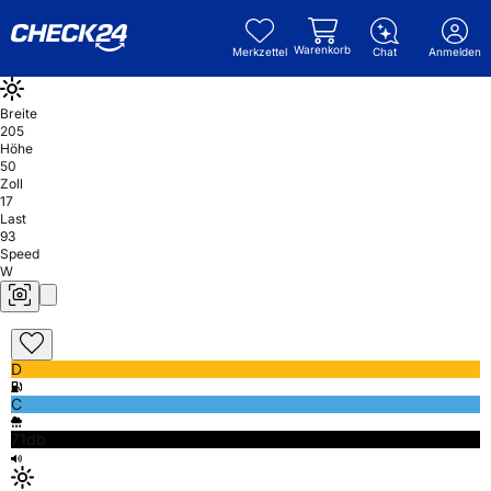
Warenkorb
Merkzettel
Chat
Anmelden
Breite
205
Höhe
50
Zoll
17
Last
93
Speed
W
D
C
71db