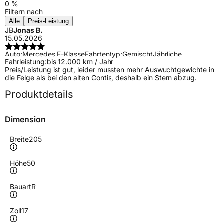
0 %
Filtern nach
Alle
Preis-Leistung
JB
Jonas B.
15.05.2026
Auto:
Mercedes E-Klasse
Fahrtentyp:
Gemischt
Jährliche
Fahrleistung:
bis 12.000 km / Jahr
Preis/Leistung ist gut, leider mussten mehr Auswuchtgewichte in
die Felge als bei den alten Contis, deshalb ein Stern abzug.
Produktdetails
Dimension
Breite
205
Höhe
50
Bauart
R
Zoll
17