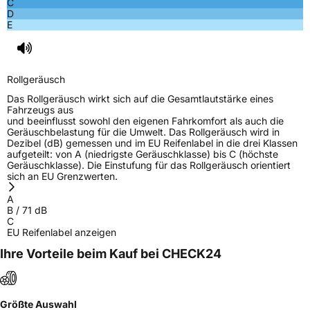
C
D
E
EPREL ID
1955248
Allgemeine Produktsicherheit (GPSR)
Rollgeräusch
Herstellerkontakt
Apollo Tyres NL B.V., Ir. E.L.C. Schiffstraat
370 7547 RD Enschede Niederlande,
Das Rollgeräusch wirkt sich auf die Gesamtlautstärke eines
www.apollotyres.com
Fahrzeugs aus
und beeinflusst sowohl den eigenen Fahrkomfort als auch die
Geräuschbelastung für die Umwelt. Das Rollgeräusch wird in
Dezibel (dB) gemessen und im EU Reifenlabel in die drei Klassen
aufgeteilt: von A (niedrigste Geräuschklasse) bis C (höchste
Geräuschklasse). Die Einstufung für das Rollgeräusch orientiert
sich an EU Grenzwerten.
A
B
/
71
dB
C
EU Reifenlabel anzeigen
Ihre Vorteile beim Kauf bei CHECK24
Größte Auswahl