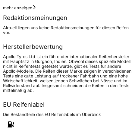
Geschwindigkeitsindex
W
mehr anzeigen
Redaktionsmeinungen
Lastindex
93
Aktuell liegen uns keine Redaktionsmeinungen für diesen Reifen
vor.
Höchstlast
650 kg
Gewicht (in kg)
9,308 kg
Herstellerbewertung
Apollo Tyres Ltd ist ein führender internationaler Reifenhersteller
Generelle Merkmale
mit Hauptsitz in Gurgaon, Indien. Obwohl dieses spezielle Modell
nicht in Reifentests getestet wurde, gibt es Tests für andere
Fahrzeugtyp
PKW
Apollo-Modelle. Die Reifen dieser Marke zeigen in verschiedenen
Tests eine gute Leistung auf trockener Fahrbahn und eine hohe
Verwendung
Sommerreifen
Wirtschaftlichkeit, weisen jedoch Schwächen bei Nässe und im
Rollwiderstand auf. Insgesamt schneiden die Reifen in den Tests
Modellname
Aspire 4G Plus
mittelmäßig ab.
Fahrzeugart
PKW & SUV
EU Reifenlabel
Weitere Eigenschaften
Die Bestandteile des EU Reifenlabels im Überblick
Schlauchtyp
TL