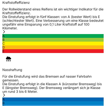
Kraftstoffeffizienz
Zustand
Neureifen
Der Rollwiderstand eines Reifens ist ein wichtiger Indikator für die
Kraftstoffeffizienz.
Verstärkt
XL
Die Einstufung erfolgt in fünf Klassen: von A (bester Wert) bis E
(schlechtester Wert). Eine Verbesserung um eine Klasse bedeutet
ungefähr eine Einsparung von 0,1 Liter Kraftstoff auf 100
Felgenschutz
FP
Kilometer.
A
B
EU Label
C
D
E
Effizienz
D
Nasshaftung
C
Nasshaftung
Rollgeräusch (Klasse)
B
Für die Einstufung wird das Bremsen auf nasser Fahrbahn
gemessen.
Die Einstufung erfolgt in die Klassen A (kürzester Bremsweg) bis
Rollgeräusch (dB)
71
E (längster Bremsweg). Der Bremsweg verlängert sich je Klasse
um rund 3 bis 6 Meter.
Fahrzeugklasse
C1
A
B
3PMSF / Schneeflockensymbol / Alpine-Symbol
Nein