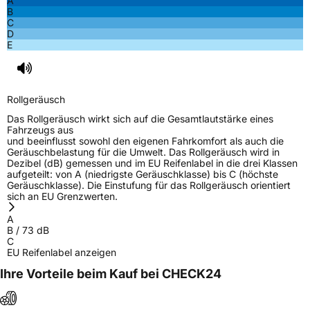
A
B
Fahrzeugklasse
C1
C
D
E
EPREL ID
564074
Allgemeine Produktsicherheit (GPSR)
Rollgeräusch
Herstellerkontakt
ARIVO, Taishan Road Cao County Heze City
274400 Shandong Province China,
Das Rollgeräusch wirkt sich auf die Gesamtlautstärke eines
info@zodotire.cn
Fahrzeugs aus
und beeinflusst sowohl den eigenen Fahrkomfort als auch die
Geräuschbelastung für die Umwelt. Das Rollgeräusch wird in
Dezibel (dB) gemessen und im EU Reifenlabel in die drei Klassen
aufgeteilt: von A (niedrigste Geräuschklasse) bis C (höchste
Geräuschklasse). Die Einstufung für das Rollgeräusch orientiert
sich an EU Grenzwerten.
A
B
/
73
dB
C
EU Reifenlabel anzeigen
Ihre Vorteile beim Kauf bei CHECK24