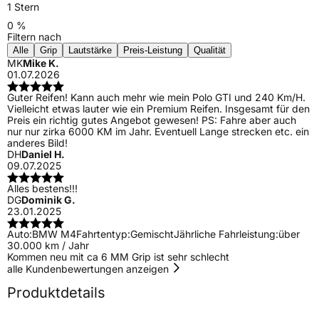
1 Stern
0 %
Filtern nach
Alle
Grip
Lautstärke
Preis-Leistung
Qualität
MK
Mike K.
01.07.2026
Guter Reifen! Kann auch mehr wie mein Polo GTI und 240 Km/H.
Vielleicht etwas lauter wie ein Premium Reifen. Insgesamt für den
Preis ein richtig gutes Angebot gewesen! PS: Fahre aber auch
nur nur zirka 6000 KM im Jahr. Eventuell Lange strecken etc. ein
anderes Bild!
DH
Daniel H.
09.07.2025
Alles bestens!!!
DG
Dominik G.
23.01.2025
Auto:
BMW M4
Fahrtentyp:
Gemischt
Jährliche Fahrleistung:
über
30.000 km / Jahr
Kommen neu mit ca 6 MM Grip ist sehr schlecht
alle Kundenbewertungen anzeigen
Produktdetails