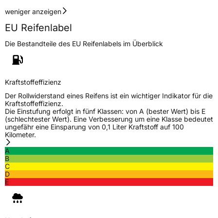
Rollgeräusch (dB)
69
weniger anzeigen
Fahrzeugklasse
C1
EU Reifenlabel
3PMSF / Schneeflockensymbol / Alpine-Symbol
Nein
Die Bestandteile des EU Reifenlabels im Überblick
EPREL ID
1873753
Kraftstoffeffizienz
Allgemeine Produktsicherheit (GPSR)
Der Rollwiderstand eines Reifens ist ein wichtiger Indikator für die
Kraftstoffeffizienz.
Herstellerkontakt
Deldo Autobanden NV, Essensteenweg 113
Die Einstufung erfolgt in fünf Klassen: von A (bester Wert) bis E
2930 Brasschaat, compliance@deldo.com
(schlechtester Wert). Eine Verbesserung um eine Klasse bedeutet
ungefähr eine Einsparung von 0,1 Liter Kraftstoff auf 100
Kilometer.
A
B
C
D
E