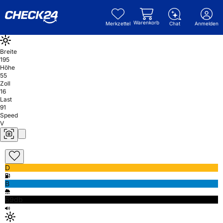
Warenkorb
Merkzettel
Chat
Anmelden
Breite
195
Höhe
55
Zoll
16
Last
91
Speed
V
D
B
69db