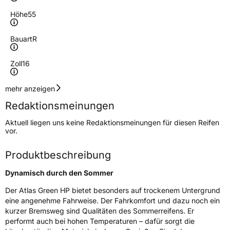
Höhe
55
Bauart
R
Zoll
16
Geschwindigkeitsindex
V
mehr anzeigen
Redaktionsmeinungen
Höchstgeschwindigkeit
240 km/h
Aktuell liegen uns keine Redaktionsmeinungen für diesen Reifen
Lastindex
91
vor.
Höchstlast
615 kg
Produktbeschreibung
Dynamisch durch den Sommer
Generelle Merkmale
Der Atlas Green HP bietet besonders auf trockenem Untergrund
Fahrzeugtyp
PKW
eine angenehme Fahrweise. Der Fahrkomfort und dazu noch ein
Verwendung
Sommerreifen
kurzer Bremsweg sind Qualitäten des Sommerreifens. Er
performt auch bei hohen Temperaturen – dafür sorgt die
Modellname
Green HP