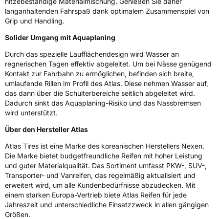
hitzebeständige Materialmischung. Genießen Sie daher
Fahrzeugart
PKW & SUV
langanhaltenden Fahrspaß dank optimalem Zusammenspiel von
Grip und Handling.
Solider Umgang mit Aquaplaning
Weitere Eigenschaften
Durch das spezielle Laufflächendesign wird Wasser an
Schlauchtyp
TL
regnerischen Tagen effektiv abgeleitet. Um bei Nässe genügend
Kontakt zur Fahrbahn zu ermöglichen, befinden sich breite,
Zustand
Neureifen
umlaufende Rillen im Profil des Atlas. Diese nehmen Wasser auf,
das dann über die Schulterbereiche seitlich abgeleitet wird.
Dadurch sinkt das Aquaplaning-Risiko und das Nassbremsen
Verstärkt
XL
wird unterstützt.
Über den Hersteller Atlas
EU Label
Atlas Tires ist eine Marke des koreanischen Herstellers Nexen.
Effizienz
D
Die Marke bietet budgetfreundliche Reifen mit hoher Leistung
und guter Materialqualität. Das Sortiment umfasst PKW-, SUV-,
Transporter- und Vanreifen, das regelmäßig aktualisiert und
Nasshaftung
B
erweitert wird, um alle Kundenbedürfnisse abzudecken. Mit
einem starken Europa-Vertrieb biete Atlas Reifen für jede
Rollgeräusch (Klasse)
B
Jahreszeit und unterschiedliche Einsatzzweck in allen gängigen
Größen.