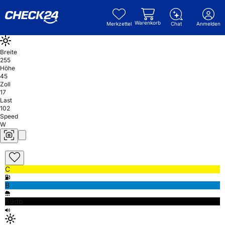
Warenkorb
Merkzettel
Chat
Anmelden
Breite
255
Höhe
45
Zoll
17
Last
102
Speed
W
C
B
69db