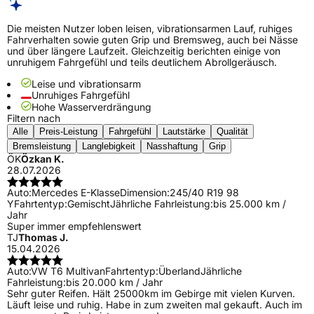
Die meisten Nutzer loben leisen, vibrationsarmen Lauf, ruhiges
Fahrverhalten sowie guten Grip und Bremsweg, auch bei Nässe
und über längere Laufzeit. Gleichzeitig berichten einige von
unruhigem Fahrgefühl und teils deutlichem Abrollgeräusch.
Leise und vibrationsarm
Unruhiges Fahrgefühl
Hohe Wasserverdrängung
Filtern nach
Alle
Preis-Leistung
Fahrgefühl
Lautstärke
Qualität
Bremsleistung
Langlebigkeit
Nasshaftung
Grip
ÖK
Özkan K.
28.07.2026
Auto:
Mercedes E-Klasse
Dimension:
245/40 R19 98
Y
Fahrtentyp:
Gemischt
Jährliche Fahrleistung:
bis 25.000 km /
Jahr
Super immer empfehlenswert
TJ
Thomas J.
15.04.2026
Auto:
VW T6 Multivan
Fahrtentyp:
Überland
Jährliche
Fahrleistung:
bis 20.000 km / Jahr
Sehr guter Reifen. Hält 25000km im Gebirge mit vielen Kurven.
Läuft leise und ruhig. Habe in zum zweiten mal gekauft. Auch im