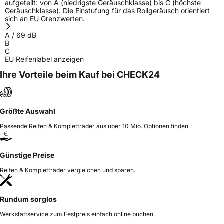
Allgemeine Produktsicherheit (GPSR)
aufgeteilt: von A (niedrigste Geräuschklasse) bis C (höchste
Geräuschklasse). Die Einstufung für das Rollgeräusch orientiert
sich an EU Grenzwerten.
Herstellerkontakt
Deldo Autobanden NV, Essensteenweg 113
2930 Brasschaat, compliance@deldo.com
A
/
69
dB
B
C
EU Reifenlabel anzeigen
Ihre Vorteile beim Kauf bei CHECK24
Größte Auswahl
Passende Reifen & Kompletträder aus über 10 Mio. Optionen finden.
Günstige Preise
Reifen & Kompletträder vergleichen und sparen.
Rundum sorglos
Werkstattservice zum Festpreis einfach online buchen.