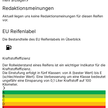
mehr anzeigen
Redaktionsmeinungen
Höchstgeschwindigkeit
270 km/h
Aktuell liegen uns keine Redaktionsmeinungen für diesen Reifen
Lastindex
102
vor.
Höchstlast
850 kg
EU Reifenlabel
Die Bestandteile des EU Reifenlabels im Überblick
Generelle Merkmale
Fahrzeugtyp
PKW
Verwendung
Sommerreifen
Kraftstoffeffizienz
Modellname
Sportgreen 3
Der Rollwiderstand eines Reifens ist ein wichtiger Indikator für die
Kraftstoffeffizienz.
Fahrzeugart
PKW & SUV
Die Einstufung erfolgt in fünf Klassen: von A (bester Wert) bis E
(schlechtester Wert). Eine Verbesserung um eine Klasse bedeutet
ungefähr eine Einsparung von 0,1 Liter Kraftstoff auf 100
Kilometer.
Weitere Eigenschaften
A
Schlauchtyp
TL
B
C
D
Zustand
Neureifen
E