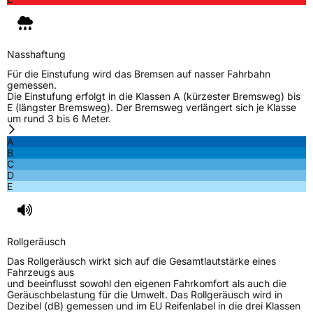
Verstärkt
XL
Nasshaftung
EU Label
Für die Einstufung wird das Bremsen auf nasser Fahrbahn
gemessen.
Die Einstufung erfolgt in die Klassen A (kürzester Bremsweg) bis
Effizienz
C
E (längster Bremsweg). Der Bremsweg verlängert sich je Klasse
um rund 3 bis 6 Meter.
Nasshaftung
B
A
B
C
Rollgeräusch (Klasse)
A
D
E
Rollgeräusch (dB)
69
Fahrzeugklasse
C1
Rollgeräusch
3PMSF / Schneeflockensymbol / Alpine-Symbol
Nein
Das Rollgeräusch wirkt sich auf die Gesamtlautstärke eines
Fahrzeugs aus
und beeinflusst sowohl den eigenen Fahrkomfort als auch die
EPREL ID
1873775
Geräuschbelastung für die Umwelt. Das Rollgeräusch wird in
Dezibel (dB) gemessen und im EU Reifenlabel in die drei Klassen