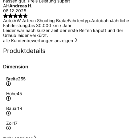
nassen gut. Preis Leistung super!
AH
Andreas H.
08.12.2025
Auto:
VW Arteon Shooting Brake
Fahrtentyp:
Autobahn
Jährliche
Fahrleistung:
bis 30.000 km / Jahr
Leider war nach kurzer Zeit der erste Reifen kaputt und der
Urlaub leider verkürzt.
alle Kundenbewertungen anzeigen
Produktdetails
Dimension
Breite
255
Höhe
45
Bauart
R
Zoll
17
Geschwindigkeitsindex
W