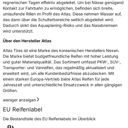
regnerischen Tagen effektiv abgeleitet. Um bei Nässe genügend
Schlauchtyp
TL
Kontakt zur Fahrbahn zu ermöglichen, befinden sich breite,
umlaufende Rillen im Profil des Atlas. Diese nehmen Wasser auf,
das dann über die Schulterbereiche seitlich abgeleitet wird.
Zustand
Neureifen
Dadurch sinkt das Aquaplaning-Risiko und das Nassbremsen
wird unterstützt.
EU Label
Über den Hersteller Atlas
Effizienz
D
Atlas Tires ist eine Marke des koreanischen Herstellers Nexen.
Die Marke bietet budgetfreundliche Reifen mit hoher Leistung
und guter Materialqualität. Das Sortiment umfasst PKW-, SUV-,
Nasshaftung
C
Transporter- und Vanreifen, das regelmäßig aktualisiert und
erweitert wird, um alle Kundenbedürfnisse abzudecken. Mit
Rollgeräusch (Klasse)
B
einem starken Europa-Vertrieb biete Atlas Reifen für jede
Jahreszeit und unterschiedliche Einsatzzweck in allen gängigen
Größen.
Rollgeräusch (dB)
68
Fahrzeugklasse
C1
weniger anzeigen
EU Reifenlabel
3PMSF / Schneeflockensymbol / Alpine-Symbol
Nein
Die Bestandteile des EU Reifenlabels im Überblick
Eisgrip
Nein