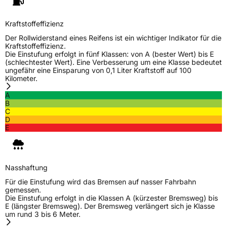
EPREL ID
643666
Kraftstoffeffizienz
Allgemeine Produktsicherheit (GPSR)
Der Rollwiderstand eines Reifens ist ein wichtiger Indikator für die
Kraftstoffeffizienz.
Die Einstufung erfolgt in fünf Klassen: von A (bester Wert) bis E
Herstellerkontakt
Deldo Autobanden NV, Essensteenweg 113
(schlechtester Wert). Eine Verbesserung um eine Klasse bedeutet
2930 Brasschaat, compliance@deldo.com
ungefähr eine Einsparung von 0,1 Liter Kraftstoff auf 100
Kilometer.
A
B
C
D
E
Nasshaftung
Für die Einstufung wird das Bremsen auf nasser Fahrbahn
gemessen.
Die Einstufung erfolgt in die Klassen A (kürzester Bremsweg) bis
E (längster Bremsweg). Der Bremsweg verlängert sich je Klasse
um rund 3 bis 6 Meter.