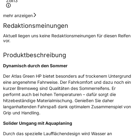
Zoll
13
Geschwindigkeitsindex
H
mehr anzeigen
Redaktionsmeinungen
Höchstgeschwindigkeit
210 km/h
Aktuell liegen uns keine Redaktionsmeinungen für diesen Reifen
Lastindex
77
vor.
Höchstlast
412 kg
Produktbeschreibung
Gewicht (in kg)
6 kg
Dynamisch durch den Sommer
Generelle Merkmale
Der Atlas Green HP bietet besonders auf trockenem Untergrund
eine angenehme Fahrweise. Der Fahrkomfort und dazu noch ein
Fahrzeugtyp
PKW
kurzer Bremsweg sind Qualitäten des Sommerreifens. Er
performt auch bei hohen Temperaturen – dafür sorgt die
Verwendung
Sommerreifen
hitzebeständige Materialmischung. Genießen Sie daher
Modellname
Green HP
langanhaltenden Fahrspaß dank optimalem Zusammenspiel von
Grip und Handling.
Fahrzeugart
PKW & SUV
Solider Umgang mit Aquaplaning
Weitere Eigenschaften
Durch das spezielle Laufflächendesign wird Wasser an