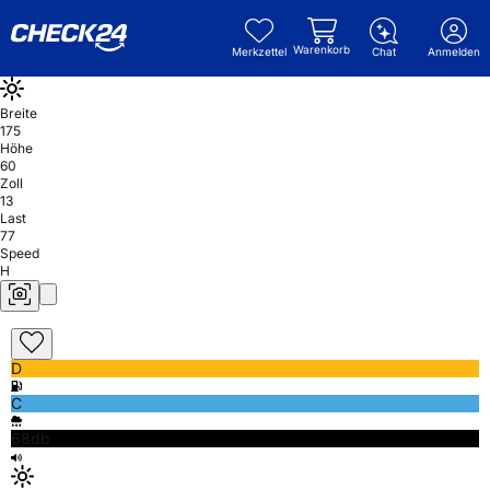
Warenkorb
Merkzettel
Chat
Anmelden
Breite
175
Höhe
60
Zoll
13
Last
77
Speed
H
D
C
68db