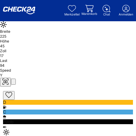
Warenkorb
Merkzettel
Chat
Anmelden
Breite
225
Höhe
45
Zoll
17
Last
94
Speed
Y
D
C
70db