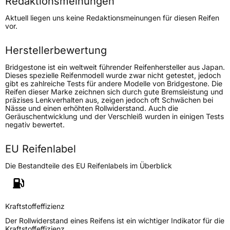
Redaktionsmeinungen
Höchstgeschwindigkeit
300 km/h
Aktuell liegen uns keine Redaktionsmeinungen für diesen Reifen
Lastindex
94
vor.
Höchstlast
670 kg
Herstellerbewertung
Gewicht (in kg)
9,707 kg
Bridgestone ist ein weltweit führender Reifenhersteller aus Japan.
Dieses spezielle Reifenmodell wurde zwar nicht getestet, jedoch
gibt es zahlreiche Tests für andere Modelle von Bridgestone. Die
Generelle Merkmale
Reifen dieser Marke zeichnen sich durch gute Bremsleistung und
präzises Lenkverhalten aus, zeigen jedoch oft Schwächen bei
Fahrzeugtyp
PKW
Nässe und einen erhöhten Rollwiderstand. Auch die
Geräuschentwicklung und der Verschleiß wurden in einigen Tests
Verwendung
Sommerreifen
negativ bewertet.
Modellname
Potenza Race
EU Reifenlabel
Fahrzeugart
PKW & SUV
Die Bestandteile des EU Reifenlabels im Überblick
Weitere Eigenschaften
Schlauchtyp
TL
Kraftstoffeffizienz
Der Rollwiderstand eines Reifens ist ein wichtiger Indikator für die
Zustand
Neureifen
Kraftstoffeffizienz.