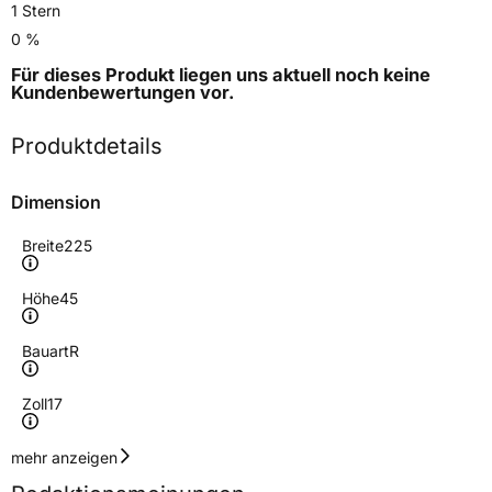
1 Stern
0 %
Für dieses Produkt liegen uns aktuell noch keine
Kundenbewertungen
vor.
Produktdetails
Dimension
Breite
225
Höhe
45
Bauart
R
Zoll
17
Geschwindigkeitsindex
Y
mehr anzeigen