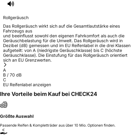
EPREL ID
1267262
Allgemeine Produktsicherheit (GPSR)
Rollgeräusch
Das Rollgeräusch wirkt sich auf die Gesamtlautstärke eines
Herstellerkontakt
BRIDGESTONE EU NV/SA, Via del Fosso del
Fahrzeugs aus
Salceto 13/15 00128 Rome Italien,
und beeinflusst sowohl den eigenen Fahrkomfort als auch die
market.surveillance@bridgestone.eu
Geräuschbelastung für die Umwelt. Das Rollgeräusch wird in
Dezibel (dB) gemessen und im EU Reifenlabel in die drei Klassen
aufgeteilt: von A (niedrigste Geräuschklasse) bis C (höchste
Geräuschklasse). Die Einstufung für das Rollgeräusch orientiert
sich an EU Grenzwerten.
A
B
/
70
dB
C
EU Reifenlabel anzeigen
Ihre Vorteile beim Kauf bei CHECK24
Größte Auswahl
Passende Reifen & Kompletträder aus über 10 Mio. Optionen finden.