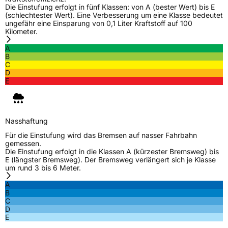
Die Einstufung erfolgt in fünf Klassen: von A (bester Wert) bis E
(schlechtester Wert). Eine Verbesserung um eine Klasse bedeutet
Verstärkt
XL
ungefähr eine Einsparung von 0,1 Liter Kraftstoff auf 100
Kilometer.
Elektro
Ja
A
B
C
D
EU Label
E
Effizienz
D
Nasshaftung
C
Nasshaftung
Für die Einstufung wird das Bremsen auf nasser Fahrbahn
gemessen.
Rollgeräusch (Klasse)
B
Die Einstufung erfolgt in die Klassen A (kürzester Bremsweg) bis
E (längster Bremsweg). Der Bremsweg verlängert sich je Klasse
um rund 3 bis 6 Meter.
Rollgeräusch (dB)
70
A
Fahrzeugklasse
C1
B
C
D
3PMSF / Schneeflockensymbol / Alpine-Symbol
Nein
E